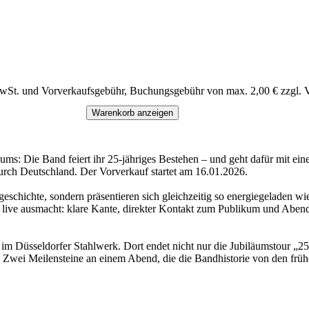
MwSt. und Vorverkaufsgebühr, Buchungsgebühr von max. 2,00 € zzgl. 
Warenkorb anzeigen
ms: Die Band feiert ihr 25-jähriges Bestehen – und geht dafür mit eine
rch Deutschland. Der Vorverkauf startet am 16.01.2026.
geschichte, sondern präsentieren sich gleichzeitig so energiegeladen w
live ausmacht: klare Kante, direkter Kontakt zum Publikum und Abende
im Düsseldorfer Stahlwerk. Dort endet nicht nur die Jubiläumstour „2
 Zwei Meilensteine an einem Abend, die die Bandhistorie von den frühe