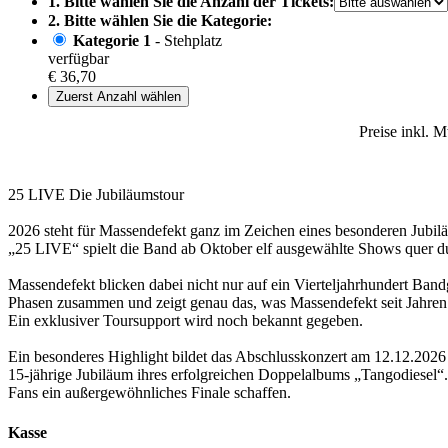
1. Bitte wählen Sie die Anzahl der Tickets:
2. Bitte wählen Sie die Kategorie:
Kategorie 1
- Stehplatz
verfügbar
€ 36,70
Zuerst Anzahl wählen
Preise inkl. 
25 LIVE Die Jubiläumstour
2026 steht für Massendefekt ganz im Zeichen eines besonderen Jubiläu
„25 LIVE“ spielt die Band ab Oktober elf ausgewählte Shows quer du
Massendefekt blicken dabei nicht nur auf ein Vierteljahrhundert Band
Phasen zusammen und zeigt genau das, was Massendefekt seit Jahren 
Ein exklusiver Toursupport wird noch bekannt gegeben.
Ein besonderes Highlight bildet das Abschlusskonzert am 12.12.2026 
15-jährige Jubiläum ihres erfolgreichen Doppelalbums „Tangodiesel“.
Fans ein außergewöhnliches Finale schaffen.
Kasse