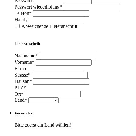
Passwort*
Passwort wiederholung*
Telefon*
Handy
Abweichende Lieferanschrift
Lieferanschrift
Nachname*
Vorname*
Firma
Strasse*
Hausnr.*
PLZ*
Ort*
Land*
Versandart
Bitte zuerst ein Land wählen!