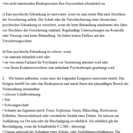
• bei nicht mitreisenden Risikopersonen Ihre Anwesenheit erforderlich ist.
c) Eine psychische Erkrankung ist unerwartet, wenn sie zum ersten Mal nach Abschluss
der Versicherung auftritt. Der Schub oder die Verschlechterung einer chronischen
psychischen Erkrankung ist versichert, wenn die letzte Behandlung mindestens drei Jahre
vor Abschluss der Versicherung stattfand. Regelmäßige Untersuchungen zur Kontrolle
oder Vorsorge sind keine Behandlung. Sie haben keinen Einfluss auf den
Versicherungsschutz.
d) Eine psychische Erkrankung ist schwer, wenn
• sie stationär behandelt wird oder
• sie von einem Facharzt für Psychiatrie vor Stornierung attestiert wird oder
• von Ihrem Krankenversicherer eine ambulante Psychotherapie genehmigt wird.
2. Wir leisten außerdem, wenn eines der folgenden Ereignisse unerwartet eintritt. Das
Ereignis betrifft Sie oder eine Risikoperson und macht Ihnen den planmäßigen Besuch der
Veranstaltung unzumutbar:
• schwere Unfallverletzung
• Tod
• Schwangerschaft
• Schaden am Eigentum durch: Feuer, Explosion, Sturm, Blitzschlag, Hochwasser,
Erdbeben, Wasserrohrbruch oder vorsätzliche Straftat eines Dritten. Sie müssen zur
Aufklärung vor Ort sein oder die Beschädigung ist erheblich. Als erheblich gilt die
Beschädigung, wenn die Schadenhöhe € 2.500,– übersteigt.
• Umzug aufgrund der Aufnahme eines Arbeits- oder Ausbildungsverhältnisses. Die