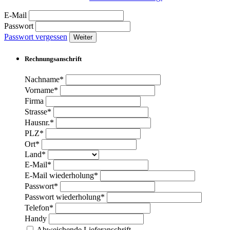
E-Mail
Passwort
Passwort vergessen
Weiter
Rechnungsanschrift
Nachname*
Vorname*
Firma
Strasse*
Hausnr.*
PLZ*
Ort*
Land*
E-Mail*
E-Mail wiederholung*
Passwort*
Passwort wiederholung*
Telefon*
Handy
Abweichende Lieferanschrift