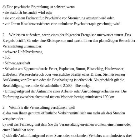
d) Eine psychische Erkrankung ist schwer, wenn
• sie stationär behandelt wird oder
• sie von einem Facharzt für Psychiatrie vor Stornierung attestiert wird oder
• von Ihrem Krankenversicherer eine ambulante Psychotherapie genehmigt wird.
2. Wir leisten außerdem, wenn eines der folgenden Ereignisse unerwartet eintritt. Das
Ereignis betrifft Sie oder eine Risikoperson und macht Ihnen den planmäßigen Besuch der
Veranstaltung unzumutbar:
• schwere Unfallverletzung
• Tod
• Schwangerschaft
• Schaden am Eigentum durch: Feuer, Explosion, Sturm, Blitzschlag, Hochwasser,
Erdbeben, Wasserrohrbruch oder vorsätzliche Straftat eines Dritten. Sie müssen zur
Aufklärung vor Ort sein oder die Beschädigung ist erheblich. Als erheblich gilt die
Beschädigung, wenn die Schadenhöhe € 2.500,– übersteigt.
• Umzug aufgrund der Aufnahme eines Arbeits- oder Ausbildungsverhältnisses. Die
Entfernung zwischen altem und neuem Wohnort beträgt mindestens 100 km.
3. Wenn Sie die Veranstaltung versäumen, weil
a) das von Ihnen genutzte öffentliche Verkehrsmittel sich um mehr als drei Stunden
verspätet oder
b) weil das Fahrzeug, mit dem Sie die Veranstaltung erreichen wollten, eine Panne oder
einen Unfall hat oder
c) sich die Ankunft aufgrund eines Staus oder stockenden Verkehrs um mindestens drei