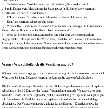
2. Sie haben keinen Versicherungsschutz für Schäden, die entstehen durch:
a) Streik, Kernenergie, Maßnahmen der Staatsgewalt (z. B. Einreiseverweigerung)
b) ABC-Waffen oder ABC-Materialien.
3. Führen Sie einen Schaden vorsätzlich herbei, ist dieser nicht versichert.
4. Kein Versicherungsschutz besteht, wenn:
a) Wirtschafts-, Handels- oder Finanz-Sanktionen bzw. ein Embargo der Europäischen
Union oder der Bundesrepublik Deutschland bestehen und
b) diese auf Sie oder uns direkt anwendbar sind oder dem Versicherungsschutz
entgegenstehen. Dies gilt auch für Wirtschafts-, Handels- oder Finanz- Sanktionen bzw.
Embargos, die durch die Vereinigten Staaten von Amerika erlassen werden, sofern diesen
keine europäischen oder deutschen Rechtsvorschriften entgegenstehen.
Wann / Wie schließe ich die Versicherung ab?
Während des Bestellvorgangs ist die Ticketversicherung für Sie im Warenkorb ausgewählt.
Wünschen Sie keine Ticketversicherung, so können Sie diese einfach abwählen.
Die Ticket-Versicherung sollte beim Kauf der Tickets abgeschlossen werden. Ein späterer
Abschluss ist bis 30 Tage vor der (ersten) Veranstaltung möglich. Wenn zwischen dem
Kauf des Tickets und dem Beginn der (ersten) Veranstaltung 29 Tage oder weniger liegen,
gilt: Sie müssen die Versicherung sofort, spätestens innerhalb der nächsten drei Tage,
abschließen. Der Versicherungsschutz gilt nur für die Eintritts- / Dauerkarte bzw. das
Abonnement. Die Kosten für die An- und Abreise sowie die Übernachtung sind nicht