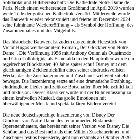
Solidarität und Hilfsbereitschaft: Die Kathedrale Notre-Dame de
Paris. Nach einem verheerenden Großbrand im April 2019 wurden
weite Teile der gotischen Kathedrale zerstört. Mittlerweile wurde
das Bauwerk wieder rekonstruiert und feierte im Dezember 2024
seine fulminante Wiedereröffnung – als Symbol der Hoffnung, des
Zusammenhaltes und des Mitgefühls.
Das historische Bauwerk ist zudem das zentrale Herzstück von
Victor Hugos weltbekanntem Roman „Der Glöckner von Notre-
Dame“. Die Verfilmung 1956 mit Anthony Quinn als Quasimodo
und Gina Lollobrigida als Esmeralda in den Hauptrollen wurde ein
regelrechter Blockbuster. 40 Jahre später schuf Disney mit dem
gleichnamigen Zeichentrickfilm eines seiner eindrucksvollsten
Werke, das die Zuschauerinnen und Zuschauer weltweit zutiefst
bewegte. Die Inszenierung setzte auf eine dramatische Erzählung,
eindringliche Lieder und zeitlose Botschaften über Menschlichkeit
und Inklusion. Dieser Klassiker wurde mit der Bühnenfassung zu
einem kraftvollen Musical, das große Emotionen mit
überwältigender Musik und spektakulären Bildern vereint.
Die neue deutschsprachige Inszenierung von Disney Der
Glöckner von Notre Dame des renommierten Budapester
Operettentheaters, das bereits mit seiner Version von Disney Die
Schöne und das Biest mehr als eine Million Zuschauerinnen und
Zuschauer restlos begeisterte, geht nun erstmals ab Oktober 2026