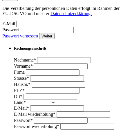
Die Verarbeitung der persönlichen Daten erfolgt im Rahmen der
EU-DSGVO und unserer
Datenschutzerklärung.
E-Mail
Passwort
Passwort vergessen
Weiter
Rechnungsanschrift
Nachname*
Vorname*
Firma
Strasse*
Hausnr.*
PLZ*
Ort*
Land*
E-Mail*
E-Mail wiederholung*
Passwort*
Passwort wiederholung*