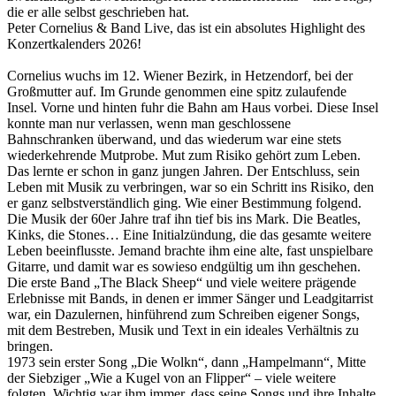
die er alle selbst geschrieben hat.
Peter Cornelius & Band Live, das ist ein absolutes Highlight des
Konzertkalenders 2026!
Cornelius wuchs im 12. Wiener Bezirk, in Hetzendorf, bei der
Großmutter auf. Im Grunde genommen eine spitz zulaufende
Insel. Vorne und hinten fuhr die Bahn am Haus vorbei. Diese Insel
konnte man nur verlassen, wenn man geschlossene
Bahnschranken überwand, und das wiederum war eine stets
wiederkehrende Mutprobe. Mut zum Risiko gehört zum Leben.
Das lernte er schon in ganz jungen Jahren. Der Entschluss, sein
Leben mit Musik zu verbringen, war so ein Schritt ins Risiko, den
er ganz selbstverständlich ging. Wie einer Bestimmung folgend.
Die Musik der 60er Jahre traf ihn tief bis ins Mark. Die Beatles,
Kinks, die Stones… Eine Initialzündung, die das gesamte weitere
Leben beeinflusste. Jemand brachte ihm eine alte, fast unspielbare
Gitarre, und damit war es sowieso endgültig um ihn geschehen.
Die erste Band „The Black Sheep“ und viele weitere prägende
Erlebnisse mit Bands, in denen er immer Sänger und Leadgitarrist
war, ein Dazulernen, hinführend zum Schreiben eigener Songs,
mit dem Bestreben, Musik und Text in ein ideales Verhältnis zu
bringen.
1973 sein erster Song „Die Wolkn“, dann „Hampelmann“, Mitte
der Siebziger „Wie a Kugel von an Flipper“ – viele weitere
folgten. Wichtig war ihm immer, dass seine Songs und ihre Inhalte