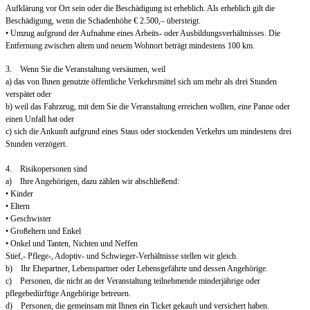
Aufklärung vor Ort sein oder die Beschädigung ist erheblich. Als erheblich gilt die
Beschädigung, wenn die Schadenhöhe € 2.500,– übersteigt.
• Umzug aufgrund der Aufnahme eines Arbeits- oder Ausbildungsverhältnisses. Die
Entfernung zwischen altem und neuem Wohnort beträgt mindestens 100 km.
3. Wenn Sie die Veranstaltung versäumen, weil
a) das von Ihnen genutzte öffentliche Verkehrsmittel sich um mehr als drei Stunden
verspätet oder
b) weil das Fahrzeug, mit dem Sie die Veranstaltung erreichen wollten, eine Panne oder
einen Unfall hat oder
c) sich die Ankunft aufgrund eines Staus oder stockenden Verkehrs um mindestens drei
Stunden verzögert.
4. Risikopersonen sind
a) Ihre Angehörigen, dazu zählen wir abschließend:
• Kinder
• Eltern
• Geschwister
• Großeltern und Enkel
• Onkel und Tanten, Nichten und Neffen
Stief,- Pflege-, Adoptiv- und Schwieger-Verhältnisse stellen wir gleich.
b) Ihr Ehepartner, Lebenspartner oder Lebensgefährte und dessen Angehörige.
c) Personen, die nicht an der Veranstaltung teilnehmende minderjährige oder
pflegebedürftige Angehörige betreuen.
d) Personen, die gemeinsam mit Ihnen ein Ticket gekauft und versichert haben.