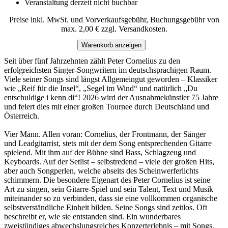
Veranstaltung derzeit nicht buchbar
Preise inkl. MwSt. und Vorverkaufsgebühr, Buchungsgebühr von
max. 2,00 € zzgl. Versandkosten.
Warenkorb anzeigen
Seit über fünf Jahrzehnten zählt Peter Cornelius zu den
erfolgreichsten Singer-Songwritern im deutschsprachigen Raum.
Viele seiner Songs sind längst Allgemeingut geworden – Klassiker
wie „Reif für die Insel“, „Segel im Wind“ und natürlich „Du
entschuldige i kenn di“! 2026 wird der Ausnahmekünstler 75 Jahre
und feiert dies mit einer großen Tournee durch Deutschland und
Österreich.
Vier Mann. Allen voran: Cornelius, der Frontmann, der Sänger
und Leadgitarrist, stets mit der dem Song entsprechenden Gitarre
spielend. Mit ihm auf der Bühne sind Bass, Schlagzeug und
Keyboards. Auf der Setlist – selbstredend – viele der großen Hits,
aber auch Songperlen, welche abseits des Scheinwerferlichts
schimmern. Die besondere Eigenart des Peter Cornelius ist seine
Art zu singen, sein Gitarre-Spiel und sein Talent, Text und Musik
miteinander so zu verbinden, dass sie eine vollkommen organische
selbstverständliche Einheit bilden. Seine Songs sind zeitlos. Oft
beschreibt er, wie sie entstanden sind. Ein wunderbares
zweistündiges abwechslungsreiches Konzerterlebnis – mit Songs,