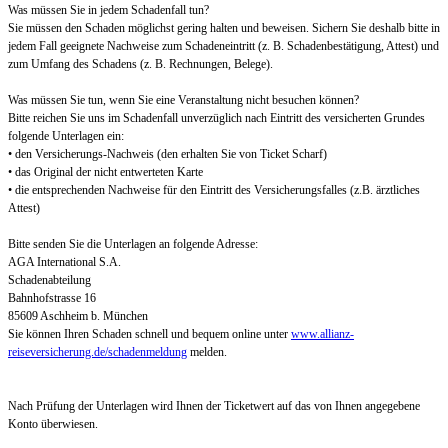
Was müssen Sie in jedem Schadenfall tun?
Sie müssen den Schaden möglichst gering halten und beweisen. Sichern Sie deshalb bitte in
jedem Fall geeignete Nachweise zum Schadeneintritt (z. B. Schadenbestätigung, Attest) und
zum Umfang des Schadens (z. B. Rechnungen, Belege).
Was müssen Sie tun, wenn Sie eine Veranstaltung nicht besuchen können?
Bitte reichen Sie uns im Schadenfall unverzüglich nach Eintritt des versicherten Grundes
folgende Unterlagen ein:
• den Versicherungs-Nachweis (den erhalten Sie von Ticket Scharf)
• das Original der nicht entwerteten Karte
• die entsprechenden Nachweise für den Eintritt des Versicherungsfalles (z.B. ärztliches
Attest)
Bitte senden Sie die Unterlagen an folgende Adresse:
AGA International S.A.
Schadenabteilung
Bahnhofstrasse 16
85609 Aschheim b. München
Sie können Ihren Schaden schnell und bequem online unter
www.allianz-
reiseversicherung.de/schadenmeldung
melden.
Nach Prüfung der Unterlagen wird Ihnen der Ticketwert auf das von Ihnen angegebene
Konto überwiesen.