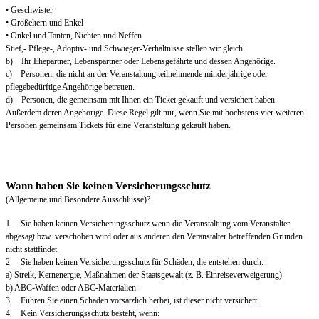
• Geschwister
• Großeltern und Enkel
• Onkel und Tanten, Nichten und Neffen
Stief,- Pflege-, Adoptiv- und Schwieger-Verhältnisse stellen wir gleich.
b) Ihr Ehepartner, Lebenspartner oder Lebensgefährte und dessen Angehörige.
c) Personen, die nicht an der Veranstaltung teilnehmende minderjährige oder
pflegebedürftige Angehörige betreuen.
d) Personen, die gemeinsam mit Ihnen ein Ticket gekauft und versichert haben.
Außerdem deren Angehörige. Diese Regel gilt nur, wenn Sie mit höchstens vier weiteren
Personen gemeinsam Tickets für eine Veranstaltung gekauft haben.
Wann haben Sie keinen Versicherungsschutz
(Allgemeine und Besondere Ausschlüsse)?
1. Sie haben keinen Versicherungsschutz wenn die Veranstaltung vom Veranstalter
abgesagt bzw. verschoben wird oder aus anderen den Veranstalter betreffenden Gründen
nicht stattfindet.
2. Sie haben keinen Versicherungsschutz für Schäden, die entstehen durch:
a) Streik, Kernenergie, Maßnahmen der Staatsgewalt (z. B. Einreiseverweigerung)
b) ABC-Waffen oder ABC-Materialien.
3. Führen Sie einen Schaden vorsätzlich herbei, ist dieser nicht versichert.
4. Kein Versicherungsschutz besteht, wenn: