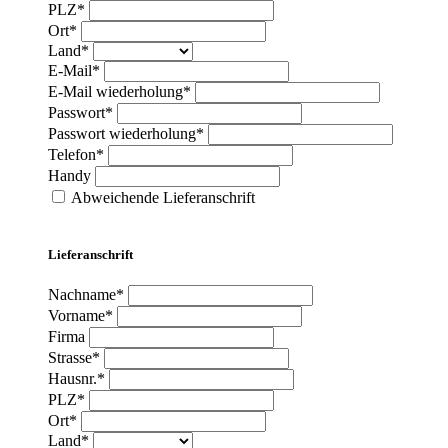
PLZ*
Ort*
Land*
E-Mail*
E-Mail wiederholung*
Passwort*
Passwort wiederholung*
Telefon*
Handy
Abweichende Lieferanschrift
Lieferanschrift
Nachname*
Vorname*
Firma
Strasse*
Hausnr.*
PLZ*
Ort*
Land*