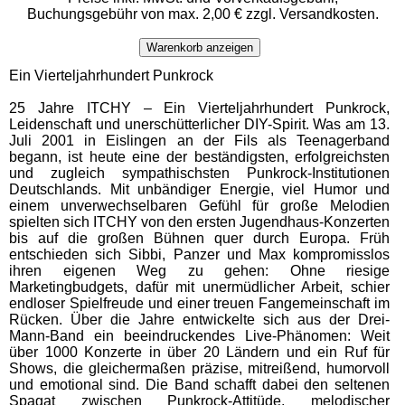
Buchungsgebühr von max. 2,00 € zzgl. Versandkosten.
Warenkorb anzeigen
Ein Vierteljahrhundert Punkrock
25 Jahre ITCHY – Ein Vierteljahrhundert Punkrock,
Leidenschaft und unerschütterlicher DIY-Spirit. Was am 13.
Juli 2001 in Eislingen an der Fils als Teenagerband
begann, ist heute eine der beständigsten, erfolgreichsten
und zugleich sympathischsten Punkrock-Institutionen
Deutschlands. Mit unbändiger Energie, viel Humor und
einem unverwechselbaren Gefühl für große Melodien
spielten sich ITCHY von den ersten Jugendhaus-Konzerten
bis auf die großen Bühnen quer durch Europa. Früh
entschieden sich Sibbi, Panzer und Max kompromisslos
ihren eigenen Weg zu gehen: Ohne riesige
Marketingbudgets, dafür mit unermüdlicher Arbeit, schier
endloser Spielfreude und einer treuen Fangemeinschaft im
Rücken. Über die Jahre entwickelte sich aus der Drei-
Mann-Band ein beeindruckendes Live-Phänomen: Weit
über 1000 Konzerte in über 20 Ländern und ein Ruf für
Shows, die gleichermaßen präzise, mitreißend, humorvoll
und emotional sind. Die Band schafft dabei den seltenen
Spagat zwischen Punkrock-Attitüde, melodischer