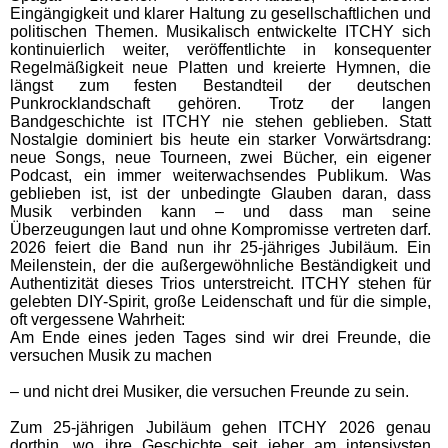
Eingängigkeit und klarer Haltung zu gesellschaftlichen und
politischen Themen. Musikalisch entwickelte ITCHY sich
kontinuierlich weiter, veröffentlichte in konsequenter
Regelmäßigkeit neue Platten und kreierte Hymnen, die
längst zum festen Bestandteil der deutschen
Punkrocklandschaft gehören. Trotz der langen
Bandgeschichte ist ITCHY nie stehen geblieben. Statt
Nostalgie dominiert bis heute ein starker Vorwärtsdrang:
neue Songs, neue Tourneen, zwei Bücher, ein eigener
Podcast, ein immer weiterwachsendes Publikum. Was
geblieben ist, ist der unbedingte Glauben daran, dass
Musik verbinden kann – und dass man seine
Überzeugungen laut und ohne Kompromisse vertreten darf.
2026 feiert die Band nun ihr 25-jähriges Jubiläum. Ein
Meilenstein, der die außergewöhnliche Beständigkeit und
Authentizität dieses Trios unterstreicht. ITCHY stehen für
gelebten DIY-Spirit, große Leidenschaft und für die simple,
oft vergessene Wahrheit:
Am Ende eines jeden Tages sind wir drei Freunde, die
versuchen Musik zu machen
– und nicht drei Musiker, die versuchen Freunde zu sein.
Zum 25-jährigen Jubiläum gehen ITCHY 2026 genau
dorthin, wo ihre Geschichte seit jeher am intensivsten