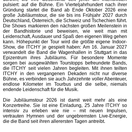
pulsiert: auf die Bühne. Ein Vierteljahrhundert nach ihrer
Gründung startet die Band ab Ende Oktober 2026 eine
große Jubiläumstour, die sie bis ins Frühjahr 2027 durch
Deutschland, Österreich, die Schweiz und Tschechien führt.
Die Shows markieren den nächsten großen Meilenstein in
der Bandhistorie und beweisen, wie weit man mit
Leidenschaft, Ausdauer und Spaß den eigenen Weg gehen
kann. Höhepunkt der Tour wird die größte eigene Indoor-
Show, die ITCHY je gespielt haben: Am 16. Januar 2027
verwandelt die Band die Wagenhallen in Stuttgart in das
Epizentrum ihres Jubiläums. Für besondere Momente
sorgen bei ausgewählten Tourstopps befreundete Bands,
die ITCHY seit vielen Jahren begleiten. Mit ihnen teilten
ITCHY in den vergangenen Dekaden nicht nur diverse
Bühne, es verbinden sie auch Jahrzehnte voller Abenteuer,
endlose Kilometer im Tourbus und die selbe, niemals
endende Leidenschaft für die Musik.
Die Jubiläumstour 2026 ist damit weit mehr als eine
Konzertreihe. Sie ist eine Einladung, 25 Jahre ITCHY so
intensiv zu erleben wie nie – mit neuen Impulsen,
vertrauten Hymnen und der ungebremsten Live-Energie,
die die Band seit ihren allerersten Tagen antreibt.