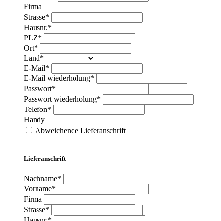
Firma
Strasse*
Hausnr.*
PLZ*
Ort*
Land*
E-Mail*
E-Mail wiederholung*
Passwort*
Passwort wiederholung*
Telefon*
Handy
Abweichende Lieferanschrift
Lieferanschrift
Nachname*
Vorname*
Firma
Strasse*
Hausnr.*