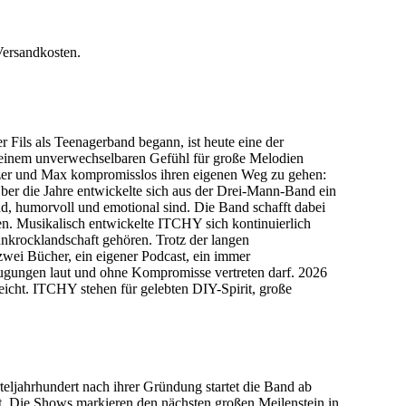
Versandkosten.
 Fils als Teenagerband begann, ist heute eine der
d einem unverwechselbaren Gefühl für große Melodien
nzer und Max kompromisslos ihren eigenen Weg zu gehen:
ber die Jahre entwickelte sich aus der Drei-Mann-Band ein
d, humorvoll und emotional sind. Die Band schafft dabei
en. Musikalisch entwickelte ITCHY sich kontinuierlich
unkrocklandschaft gehören. Trotz der langen
zwei Bücher, ein eigener Podcast, ein immer
eugungen laut und ohne Kompromisse vertreten darf. 2026
reicht. ITCHY stehen für gelebten DIY-Spirit, große
teljahrhundert nach ihrer Gründung startet die Band ab
rt. Die Shows markieren den nächsten großen Meilenstein in