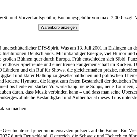
MwSt. und Vorverkaufsgebühr, Buchungsgebühr von max. 2,00 € zzgl. 
Warenkorb anzeigen
nerschütterlicher DIY-Spirit. Was am 13. Juli 2001 in Eislingen an der
ck-Institutionen Deutschlands. Mit unbändiger Energie, viel Humor un
ie großen Bühnen quer durch Europa. Früh entschieden sich Sibbi, Pa
er endloser Spielfreude und einer treuen Fangemeinschaft im Rücken. Ü
Ländern und ein Ruf für Shows, die gleichermaßen präzise, mitreißen
igkeit und klarer Haltung zu gesellschaftlichen und politischen Them
und kreierte Hymnen, die längst zum festen Bestandteil der deutschen P
iert bis heute ein starker Vorwärtsdrang: neue Songs, neue Tourneen, 
Glauben daran, dass Musik verbinden kann – und dass man seine Überz
e außergewöhnliche Beständigkeit und Authentizität dieses Trios unterst
sik zu machen
schichte seit jeher am intensivsten pulsiert: auf die Bühne. Ein Vier
r 2027 durch Deutschland, Österreich, die Schweiz und Tschechien füh