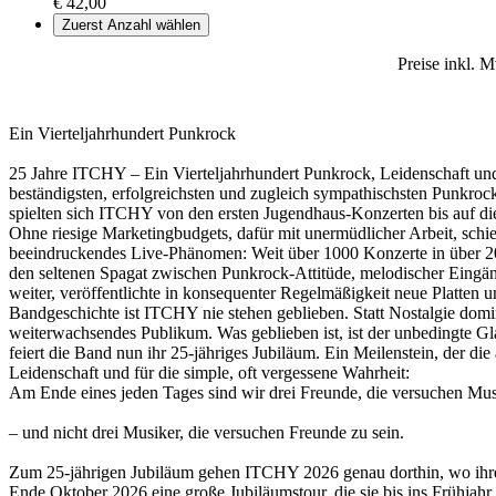
€ 42,00
Zuerst Anzahl wählen
Preise inkl. 
Ein Vierteljahrhundert Punkrock
25 Jahre ITCHY – Ein Vierteljahrhundert Punkrock, Leidenschaft und u
beständigsten, erfolgreichsten und zugleich sympathischsten Punkro
spielten sich ITCHY von den ersten Jugendhaus-Konzerten bis auf d
Ohne riesige Marketingbudgets, dafür mit unermüdlicher Arbeit, schi
beeindruckendes Live-Phänomen: Weit über 1000 Konzerte in über 20 
den seltenen Spagat zwischen Punkrock-Attitüde, melodischer Eingäng
weiter, veröffentlichte in konsequenter Regelmäßigkeit neue Platten 
Bandgeschichte ist ITCHY nie stehen geblieben. Statt Nostalgie domin
weiterwachsendes Publikum. Was geblieben ist, ist der unbedingte 
feiert die Band nun ihr 25-jähriges Jubiläum. Ein Meilenstein, der di
Leidenschaft und für die simple, oft vergessene Wahrheit:
Am Ende eines jeden Tages sind wir drei Freunde, die versuchen Mu
– und nicht drei Musiker, die versuchen Freunde zu sein.
Zum 25-jährigen Jubiläum gehen ITCHY 2026 genau dorthin, wo ihre Ge
Ende Oktober 2026 eine große Jubiläumstour, die sie bis ins Frühjah