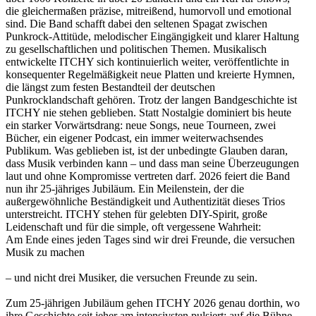
die gleichermaßen präzise, mitreißend, humorvoll und emotional
sind. Die Band schafft dabei den seltenen Spagat zwischen
Punkrock-Attitüde, melodischer Eingängigkeit und klarer Haltung
zu gesellschaftlichen und politischen Themen. Musikalisch
entwickelte ITCHY sich kontinuierlich weiter, veröffentlichte in
konsequenter Regelmäßigkeit neue Platten und kreierte Hymnen,
die längst zum festen Bestandteil der deutschen
Punkrocklandschaft gehören. Trotz der langen Bandgeschichte ist
ITCHY nie stehen geblieben. Statt Nostalgie dominiert bis heute
ein starker Vorwärtsdrang: neue Songs, neue Tourneen, zwei
Bücher, ein eigener Podcast, ein immer weiterwachsendes
Publikum. Was geblieben ist, ist der unbedingte Glauben daran,
dass Musik verbinden kann – und dass man seine Überzeugungen
laut und ohne Kompromisse vertreten darf. 2026 feiert die Band
nun ihr 25-jähriges Jubiläum. Ein Meilenstein, der die
außergewöhnliche Beständigkeit und Authentizität dieses Trios
unterstreicht. ITCHY stehen für gelebten DIY-Spirit, große
Leidenschaft und für die simple, oft vergessene Wahrheit:
Am Ende eines jeden Tages sind wir drei Freunde, die versuchen
Musik zu machen
– und nicht drei Musiker, die versuchen Freunde zu sein.
Zum 25-jährigen Jubiläum gehen ITCHY 2026 genau dorthin, wo
ihre Geschichte seit jeher am intensivsten pulsiert: auf die Bühne.