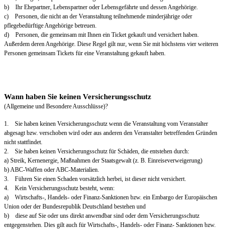
b) Ihr Ehepartner, Lebenspartner oder Lebensgefährte und dessen Angehörige.
c) Personen, die nicht an der Veranstaltung teilnehmende minderjährige oder
pflegebedürftige Angehörige betreuen.
d) Personen, die gemeinsam mit Ihnen ein Ticket gekauft und versichert haben.
Außerdem deren Angehörige. Diese Regel gilt nur, wenn Sie mit höchstens vier weiteren
Personen gemeinsam Tickets für eine Veranstaltung gekauft haben.
Wann haben Sie keinen Versicherungsschutz
(Allgemeine und Besondere Ausschlüsse)?
1. Sie haben keinen Versicherungsschutz wenn die Veranstaltung vom Veranstalter
abgesagt bzw. verschoben wird oder aus anderen den Veranstalter betreffenden Gründen
nicht stattfindet.
2. Sie haben keinen Versicherungsschutz für Schäden, die entstehen durch:
a) Streik, Kernenergie, Maßnahmen der Staatsgewalt (z. B. Einreiseverweigerung)
b) ABC-Waffen oder ABC-Materialien.
3. Führen Sie einen Schaden vorsätzlich herbei, ist dieser nicht versichert.
4. Kein Versicherungsschutz besteht, wenn:
a) Wirtschafts-, Handels- oder Finanz-Sanktionen bzw. ein Embargo der Europäischen
Union oder der Bundesrepublik Deutschland bestehen und
b) diese auf Sie oder uns direkt anwendbar sind oder dem Versicherungsschutz
entgegenstehen. Dies gilt auch für Wirtschafts-, Handels- oder Finanz- Sanktionen bzw.