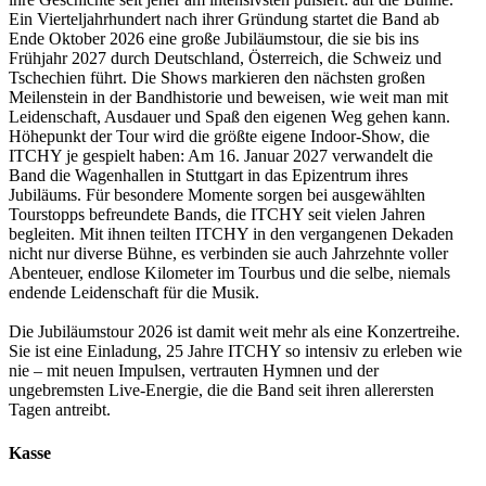
Ein Vierteljahrhundert nach ihrer Gründung startet die Band ab
Ende Oktober 2026 eine große Jubiläumstour, die sie bis ins
Frühjahr 2027 durch Deutschland, Österreich, die Schweiz und
Tschechien führt. Die Shows markieren den nächsten großen
Meilenstein in der Bandhistorie und beweisen, wie weit man mit
Leidenschaft, Ausdauer und Spaß den eigenen Weg gehen kann.
Höhepunkt der Tour wird die größte eigene Indoor-Show, die
ITCHY je gespielt haben: Am 16. Januar 2027 verwandelt die
Band die Wagenhallen in Stuttgart in das Epizentrum ihres
Jubiläums. Für besondere Momente sorgen bei ausgewählten
Tourstopps befreundete Bands, die ITCHY seit vielen Jahren
begleiten. Mit ihnen teilten ITCHY in den vergangenen Dekaden
nicht nur diverse Bühne, es verbinden sie auch Jahrzehnte voller
Abenteuer, endlose Kilometer im Tourbus und die selbe, niemals
endende Leidenschaft für die Musik.
Die Jubiläumstour 2026 ist damit weit mehr als eine Konzertreihe.
Sie ist eine Einladung, 25 Jahre ITCHY so intensiv zu erleben wie
nie – mit neuen Impulsen, vertrauten Hymnen und der
ungebremsten Live-Energie, die die Band seit ihren allerersten
Tagen antreibt.
Kasse