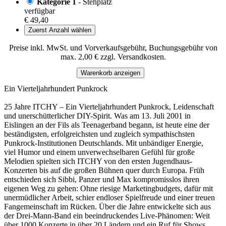
Kategorie 1
- Stehplatz
verfügbar
€ 49,40
Zuerst Anzahl wählen
Preise inkl. MwSt. und Vorverkaufsgebühr, Buchungsgebühr von
max. 2,00 € zzgl. Versandkosten.
Warenkorb anzeigen
Ein Vierteljahrhundert Punkrock
25 Jahre ITCHY – Ein Vierteljahrhundert Punkrock, Leidenschaft
und unerschütterlicher DIY-Spirit. Was am 13. Juli 2001 in
Eislingen an der Fils als Teenagerband begann, ist heute eine der
beständigsten, erfolgreichsten und zugleich sympathischsten
Punkrock-Institutionen Deutschlands. Mit unbändiger Energie,
viel Humor und einem unverwechselbaren Gefühl für große
Melodien spielten sich ITCHY von den ersten Jugendhaus-
Konzerten bis auf die großen Bühnen quer durch Europa. Früh
entschieden sich Sibbi, Panzer und Max kompromisslos ihren
eigenen Weg zu gehen: Ohne riesige Marketingbudgets, dafür mit
unermüdlicher Arbeit, schier endloser Spielfreude und einer treuen
Fangemeinschaft im Rücken. Über die Jahre entwickelte sich aus
der Drei-Mann-Band ein beeindruckendes Live-Phänomen: Weit
über 1000 Konzerte in über 20 Ländern und ein Ruf für Shows,