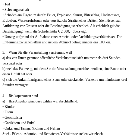
• Tod
• Schwangerschaft
• Schaden am Eigentum durch: Feuer, Explosion, Sturm, Blitzschlag, Hochwasser,
Erdbeben, Wasserrohrbruch oder vorsätzliche Straftat eines Dritten. Sie müssen zur
Aufklärung vor Ort sein oder die Beschädigung ist erheblich. Als erheblich gilt die
Beschädigung, wenn die Schadenhöhe € 2.500,– übersteigt.
• Umzug aufgrund der Aufnahme eines Arbeits- oder Ausbildungsverhältnisses. Die
Entfernung zwischen altem und neuem Wohnort beträgt mindestens 100 km.
3. Wenn Sie die Veranstaltung versäumen, weil
a) das von Ihnen genutzte öffentliche Verkehrsmittel sich um mehr als drei Stunden
verspätet oder
b) weil das Fahrzeug, mit dem Sie die Veranstaltung erreichen wollten, eine Panne oder
einen Unfall hat oder
c) sich die Ankunft aufgrund eines Staus oder stockenden Verkehrs um mindestens drei
Stunden verzögert.
4. Risikopersonen sind
a) Ihre Angehörigen, dazu zählen wir abschließend:
• Kinder
• Eltern
• Geschwister
• Großeltern und Enkel
• Onkel und Tanten, Nichten und Neffen
Stief,- Pflege-, Adoptiv- und Schwieger-Verhältnisse stellen wir gleich.