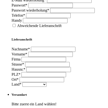
E-Mail wiederholung*
Passwort*
Passwort wiederholung*
Telefon*
Handy
Abweichende Lieferanschrift
Lieferanschrift
Nachname*
Vorname*
Firma
Strasse*
Hausnr.*
PLZ*
Ort*
Land*
Versandart
Bitte zuerst ein Land wählen!