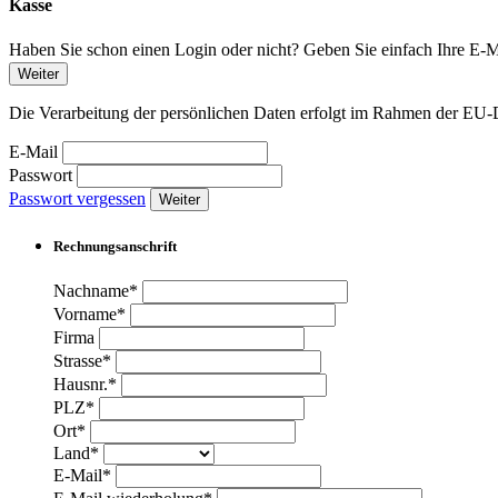
Kasse
Haben Sie schon einen Login oder nicht? Geben Sie einfach Ihre E-Ma
Weiter
Die Verarbeitung der persönlichen Daten erfolgt im Rahmen der 
E-Mail
Passwort
Passwort vergessen
Weiter
Rechnungsanschrift
Nachname*
Vorname*
Firma
Strasse*
Hausnr.*
PLZ*
Ort*
Land*
E-Mail*