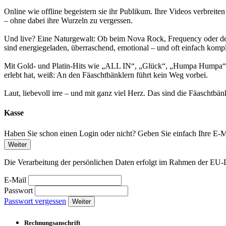
Online wie offline begeistern sie ihr Publikum. Ihre Videos verbreit
– ohne dabei ihre Wurzeln zu vergessen.
Und live? Eine Naturgewalt: Ob beim Nova Rock, Frequency oder de
sind energiegeladen, überraschend, emotional – und oft einfach komple
Mit Gold- und Platin-Hits wie „ALL IN“, „Glück“, „Humpa Humpa“ ode
erlebt hat, weiß: An den Fäaschtbänklern führt kein Weg vorbei.
Laut, liebevoll irre – und mit ganz viel Herz. Das sind die Fäaschtbänk
Kasse
Haben Sie schon einen Login oder nicht? Geben Sie einfach Ihre E-Ma
Weiter
Die Verarbeitung der persönlichen Daten erfolgt im Rahmen der 
E-Mail
Passwort
Passwort vergessen
Weiter
Rechnungsanschrift