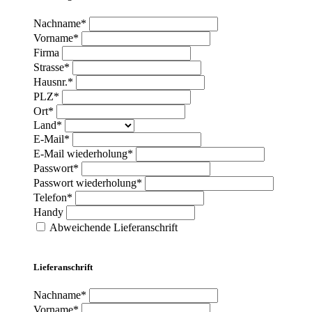
Nachname*
Vorname*
Firma
Strasse*
Hausnr.*
PLZ*
Ort*
Land*
E-Mail*
E-Mail wiederholung*
Passwort*
Passwort wiederholung*
Telefon*
Handy
Abweichende Lieferanschrift
Lieferanschrift
Nachname*
Vorname*