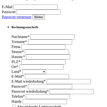
E-Mail
Passwort
Passwort vergessen
Weiter
Rechnungsanschrift
Nachname*
Vorname*
Firma
Strasse*
Hausnr.*
PLZ*
Ort*
Land*
E-Mail*
E-Mail wiederholung*
Passwort*
Passwort wiederholung*
Telefon*
Handy
Abweichende Lieferanschrift