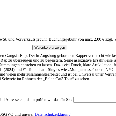
MwSt. und Vorverkaufsgebühr, Buchungsgebühr von max. 2,00 € zzgl. 
Warenkorb anzeigen
schen Gangsta-Rap. Der in Augsburg geborenen Rapper vermischt wie kein
Rap zu überzeugen und zu begeistern. Seine assoziative Erzählweise is
Stimmungen entstehen zu lassen. Dazu viel Druck, klare Artikulation, 
ol“ (2024) und #1 Trendchart- Singles wie „Montparnasse“ oder „NYC 
nd vielen mehr zusammengearbeitet und ist bei Universal unter Vertrag
nd Schweiz im Rahmen der „Baltic Café Tour“ zu sehen.
il Adresse ein, dann prüfen wir das für Sie:
EU-DSGVO und unserer
Datenschutzerklärung.