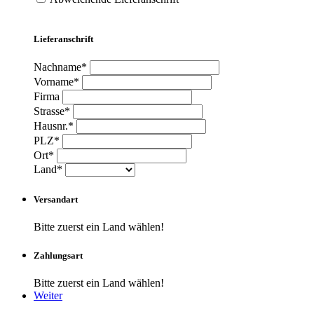
Lieferanschrift
Nachname*
Vorname*
Firma
Strasse*
Hausnr.*
PLZ*
Ort*
Land*
Versandart
Bitte zuerst ein Land wählen!
Zahlungsart
Bitte zuerst ein Land wählen!
Weiter