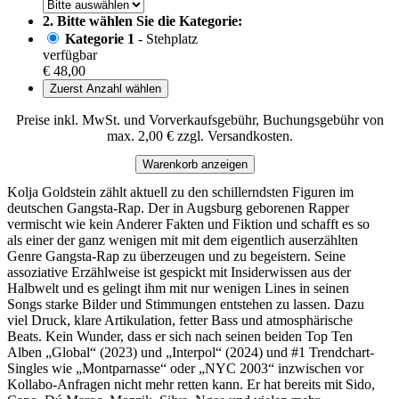
2. Bitte wählen Sie die Kategorie:
Kategorie 1
- Stehplatz
verfügbar
€ 48,00
Zuerst Anzahl wählen
Preise inkl. MwSt. und Vorverkaufsgebühr, Buchungsgebühr von
max. 2,00 € zzgl. Versandkosten.
Warenkorb anzeigen
Kolja Goldstein zählt aktuell zu den schillerndsten Figuren im
deutschen Gangsta-Rap. Der in Augsburg geborenen Rapper
vermischt wie kein Anderer Fakten und Fiktion und schafft es so
als einer der ganz wenigen mit mit dem eigentlich auserzählten
Genre Gangsta-Rap zu überzeugen und zu begeistern. Seine
assoziative Erzählweise ist gespickt mit Insiderwissen aus der
Halbwelt und es gelingt ihm mit nur wenigen Lines in seinen
Songs starke Bilder und Stimmungen entstehen zu lassen. Dazu
viel Druck, klare Artikulation, fetter Bass und atmosphärische
Beats. Kein Wunder, dass er sich nach seinen beiden Top Ten
Alben „Global“ (2023) und „Interpol“ (2024) und #1 Trendchart-
Singles wie „Montparnasse“ oder „NYC 2003“ inzwischen vor
Kollabo-Anfragen nicht mehr retten kann. Er hat bereits mit Sido,