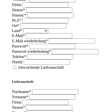
Firma
Strasse*
Hausnr.*
PLZ*
Ort*
Land*
E-Mail*
E-Mail wiederholung*
Passwort*
Passwort wiederholung*
Telefon*
Handy
Abweichende Lieferanschrift
Lieferanschrift
Nachname*
Vorname*
Firma
Strasse*