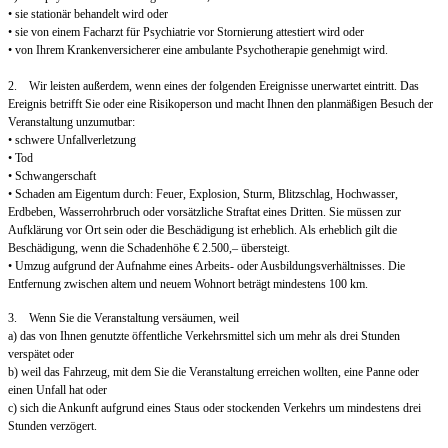
• sie stationär behandelt wird oder
• sie von einem Facharzt für Psychiatrie vor Stornierung attestiert wird oder
• von Ihrem Krankenversicherer eine ambulante Psychotherapie genehmigt wird.
2. Wir leisten außerdem, wenn eines der folgenden Ereignisse unerwartet eintritt. Das
Ereignis betrifft Sie oder eine Risikoperson und macht Ihnen den planmäßigen Besuch der
Veranstaltung unzumutbar:
• schwere Unfallverletzung
• Tod
• Schwangerschaft
• Schaden am Eigentum durch: Feuer, Explosion, Sturm, Blitzschlag, Hochwasser,
Erdbeben, Wasserrohrbruch oder vorsätzliche Straftat eines Dritten. Sie müssen zur
Aufklärung vor Ort sein oder die Beschädigung ist erheblich. Als erheblich gilt die
Beschädigung, wenn die Schadenhöhe € 2.500,– übersteigt.
• Umzug aufgrund der Aufnahme eines Arbeits- oder Ausbildungsverhältnisses. Die
Entfernung zwischen altem und neuem Wohnort beträgt mindestens 100 km.
3. Wenn Sie die Veranstaltung versäumen, weil
a) das von Ihnen genutzte öffentliche Verkehrsmittel sich um mehr als drei Stunden
verspätet oder
b) weil das Fahrzeug, mit dem Sie die Veranstaltung erreichen wollten, eine Panne oder
einen Unfall hat oder
c) sich die Ankunft aufgrund eines Staus oder stockenden Verkehrs um mindestens drei
Stunden verzögert.