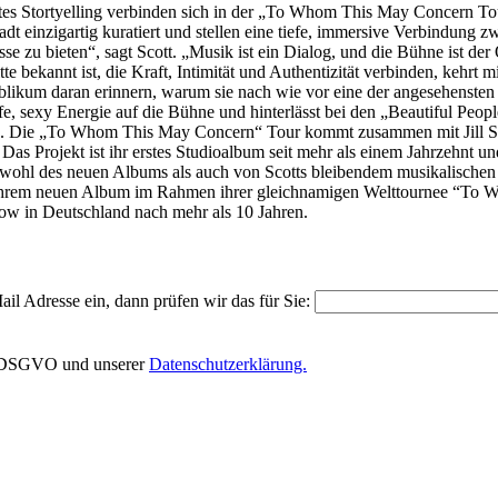
es Stortyelling verbinden sich in der „To Whom This May Concern Tou
tadt einzigartig kuratiert und stellen eine tiefe, immersive Verbindung 
nisse zu bieten“, sagt Scott. „Musik ist ein Dialog, und die Bühne is
itte bekannt ist, die Kraft, Intimität und Authentizität verbinden, kehr
blikum daran erinnern, warum sie nach wie vor eine der angesehensten S
ife, sexy Energie auf die Bühne und hinterlässt bei den „Beautiful Peo
en. Die „To Whom This May Concern“ Tour kommt zusammen mit Jill Sco
Projekt ist ihr erstes Studioalbum seit mehr als einem Jahrzehnt und lä
owohl des neuen Albums als auch von Scotts bleibendem musikalischen V
 ihrem neuen Album im Rahmen ihrer gleichnamigen Welttournee “To 
how in Deutschland nach mehr als 10 Jahren.
il Adresse ein, dann prüfen wir das für Sie:
EU-DSGVO und unserer
Datenschutzerklärung.