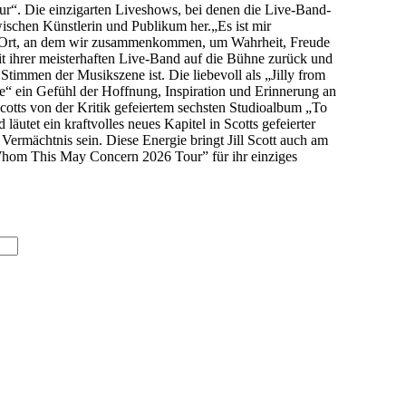
r“. Die einzigarten Liveshows, bei denen die Live-Band-
zwischen Künstlerin und Publikum her.„Es ist mir
t der Ort, an dem wir zusammenkommen, um Wahrheit, Freude
t mit ihrer meisterhaften Live-Band auf die Bühne zurück und
timmen der Musikszene ist. Die liebevoll als „Jilly from
ple“ ein Gefühl der Hoffnung, Inspiration und Erinnerung an
tts von der Kritik gefeiertem sechsten Studioalbum „To
utet ein kraftvolles neues Kapitel in Scotts gefeierter
ermächtnis sein. Diese Energie bringt Jill Scott auch am
Whom This May Concern 2026 Tour” für ihr einziges