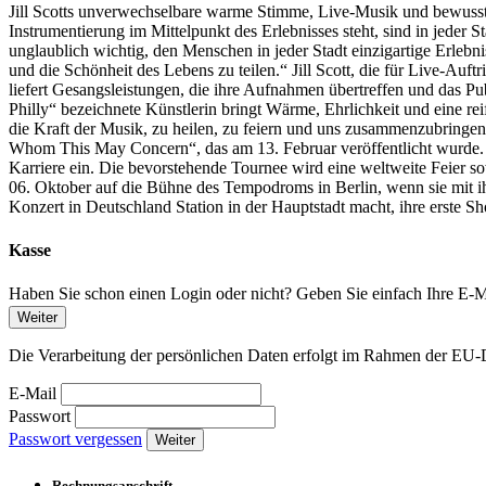
Jill Scotts unverwechselbare warme Stimme, Live-Musik und bewusst
Instrumentierung im Mittelpunkt des Erlebnisses steht, sind in jeder S
unglaublich wichtig, den Menschen in jeder Stadt einzigartige Erleb
und die Schönheit des Lebens zu teilen.“ Jill Scott, die für Live-Auftr
liefert Gesangsleistungen, die ihre Aufnahmen übertreffen und das Pu
Philly“ bezeichnete Künstlerin bringt Wärme, Ehrlichkeit und eine re
die Kraft der Musik, zu heilen, zu feiern und uns zusammenzubring
Whom This May Concern“, das am 13. Februar veröffentlicht wurde. Das 
Karriere ein. Die bevorstehende Tournee wird eine weltweite Feier s
06. Oktober auf die Bühne des Tempodroms in Berlin, wenn sie mit
Konzert in Deutschland Station in der Hauptstadt macht, ihre erste S
Kasse
Haben Sie schon einen Login oder nicht? Geben Sie einfach Ihre E-Ma
Weiter
Die Verarbeitung der persönlichen Daten erfolgt im Rahmen der 
E-Mail
Passwort
Passwort vergessen
Weiter
Rechnungsanschrift