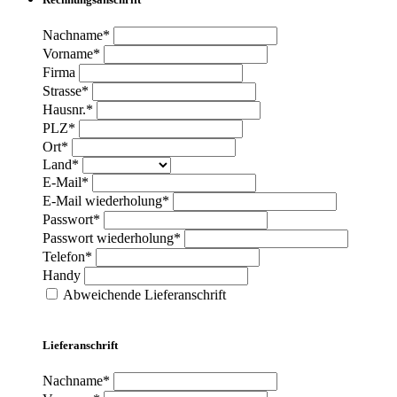
Nachname*
Vorname*
Firma
Strasse*
Hausnr.*
PLZ*
Ort*
Land*
E-Mail*
E-Mail wiederholung*
Passwort*
Passwort wiederholung*
Telefon*
Handy
Abweichende Lieferanschrift
Lieferanschrift
Nachname*