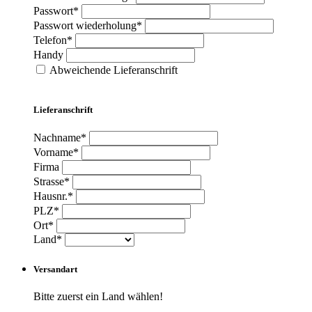
Passwort*
Passwort wiederholung*
Telefon*
Handy
Abweichende Lieferanschrift
Lieferanschrift
Nachname*
Vorname*
Firma
Strasse*
Hausnr.*
PLZ*
Ort*
Land*
Versandart
Bitte zuerst ein Land wählen!