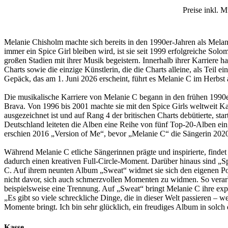
Preise inkl. 
Melanie Chisholm machte sich bereits in den 1990er-Jahren als Melan
immer ein Spice Girl bleiben wird, ist sie seit 1999 erfolgreiche Sol
großen Stadien mit ihrer Musik begeistern. Innerhalb ihrer Karriere 
Charts sowie die einzige Künstlerin, die die Charts alleine, als Teil
Gepäck, das am 1. Juni 2026 erscheint, führt es Melanie C im Herbs
Die musikalische Karriere von Melanie C begann in den frühen 1990e
Brava. Von 1996 bis 2001 machte sie mit den Spice Girls weltweit Ka
ausgezeichnet ist und auf Rang 4 der britischen Charts debütierte, st
Deutschland leiteten die Alben eine Reihe von fünf Top-20-Alben ein
erschien 2016 „Version of Me“, bevor „Melanie C“ die Sängerin 2020 
Während Melanie C etliche Sängerinnen prägte und inspirierte, findet
dadurch einen kreativen Full-Circle-Moment. Darüber hinaus sind „Sp
C. Auf ihrem neunten Album „Sweat“ widmet sie sich den eigenen Pop
nicht davor, sich auch schmerzvollen Momenten zu widmen. So verarb
beispielsweise eine Trennung. Auf „Sweat“ bringt Melanie C ihre expl
„Es gibt so viele schreckliche Dinge, die in dieser Welt passieren 
Momente bringt. Ich bin sehr glücklich, ein freudiges Album in solch
Kasse