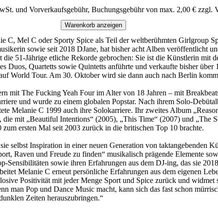
MwSt. und Vorverkaufsgebühr, Buchungsgebühr von max. 2,00 € zzgl. 
Warenkorb anzeigen
ie C, Mel C oder Sporty Spice als Teil der weltberühmten Girlgroup S
omusikerin sowie seit 2018 DJane, hat bisher acht Alben veröffentlicht
hat die 51-Jährige etliche Rekorde gebrochen: Sie ist die Künstlerin m
 eines Duos, Quartetts sowie Quintetts anführte und verkaufte bisher ü
t auf World Tour. Am 30. Oktober wird sie dann auch nach Berlin kom
rn mit The Fucking Yeah Four im Alter von 18 Jahren – mit Breakbeat
rriere und wurde zu einem globalen Popstar. Nach ihrem Solo-Debütalb
artete Melanie C 1999 auch ihre Solokarriere. Ihr zweites Album „Reaso
, die mit „Beautiful Intentions“ (2005), „This Time“ (2007) und „The 
zum ersten Mal seit 2003 zurück in die britischen Top 10 brachte.
 sie selbst Inspiration in einer neuen Generation von taktangebenden Kü
ort, Raven und Freude zu finden“ musikalisch prägende Elemente sowie
-Sensibilitäten sowie ihren Erfahrungen aus dem DJ-ing, das sie 2018 
eitet Melanie C erneut persönliche Erfahrungen aus dem eigenen Leben
osive Positivität mit jeder Menge Sport und Spice zurück und widmet si
– wenn man Pop und Dance Music macht, kann sich das fast schon mürrisc
 dunklen Zeiten herauszubringen.“