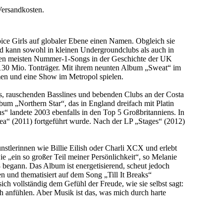
Versandkosten.
pice Girls auf globaler Ebene einen Namen. Obgleich sie
 und kann sowohl in kleinen Undergroundclubs als auch in
it den meisten Nummer-1-Songs in der Geschichte der UK
ber 130 Mio. Tonträger. Mit ihrem neunten Album „Sweat“ im
men und eine Show im Metropol spielen.
s, rauschenden Basslines und bebenden Clubs an der Costa
um „Northern Star“, das in England dreifach mit Platin
ns“ landete 2003 ebenfalls in den Top 5 Großbritanniens. In
Sea“ (2011) fortgeführt wurde. Nach der LP „Stages“ (2012)
nstlerinnen wie Billie Eilish oder Charli XCX und erlebt
 „ein so großer Teil meiner Persönlichkeit“, so Melanie
begann. Das Album ist energetisierend, scheut jedoch
 und thematisiert auf dem Song „Till It Breaks“
ch vollständig dem Gefühl der Freude, wie sie selbst sagt:
h anfühlen. Aber Musik ist das, was mich durch harte