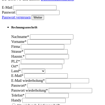
E-Mail
Passwort
Passwort vergessen
Weiter
Rechnungsanschrift
Nachname*
Vorname*
Firma
Strasse*
Hausnr.*
PLZ*
Ort*
Land*
E-Mail*
E-Mail wiederholung*
Passwort*
Passwort wiederholung*
Telefon*
Handy