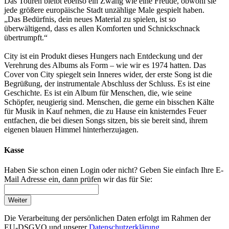
Das Touren bleibt ebenso ein Zwang wie eine Freude, obwohl sie
jede größere europäische Stadt unzählige Male gespielt haben.
„Das Bedürfnis, dein neues Material zu spielen, ist so
überwältigend, dass es allen Komforten und Schnickschnack
übertrumpft.“
City ist ein Produkt dieses Hungers nach Entdeckung und der
Verehrung des Albums als Form – wie wir es 1974 hatten. Das
Cover von City spiegelt sein Inneres wider, der erste Song ist die
Begrüßung, der instrumentale Abschluss der Schluss. Es ist eine
Geschichte. Es ist ein Album für Menschen, die, wie seine
Schöpfer, neugierig sind. Menschen, die gerne ein bisschen Kälte
für Musik in Kauf nehmen, die zu Hause ein knisterndes Feuer
entfachen, die bei diesen Songs sitzen, bis sie bereit sind, ihrem
eigenen blauen Himmel hinterherzujagen.
Kasse
Haben Sie schon einen Login oder nicht? Geben Sie einfach Ihre E-
Mail Adresse ein, dann prüfen wir das für Sie:
Weiter
Die Verarbeitung der persönlichen Daten erfolgt im Rahmen der
EU-DSGVO und unserer
Datenschutzerklärung.