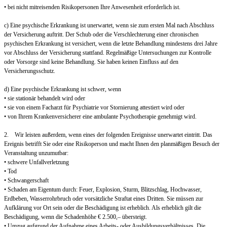
• bei nicht mitreisenden Risikopersonen Ihre Anwesenheit erforderlich ist.
c) Eine psychische Erkrankung ist unerwartet, wenn sie zum ersten Mal nach Abschluss
der Versicherung auftritt. Der Schub oder die Verschlechterung einer chronischen
psychischen Erkrankung ist versichert, wenn die letzte Behandlung mindestens drei Jahre
vor Abschluss der Versicherung stattfand. Regelmäßige Untersuchungen zur Kontrolle
oder Vorsorge sind keine Behandlung. Sie haben keinen Einfluss auf den
Versicherungsschutz.
d) Eine psychische Erkrankung ist schwer, wenn
• sie stationär behandelt wird oder
• sie von einem Facharzt für Psychiatrie vor Stornierung attestiert wird oder
• von Ihrem Krankenversicherer eine ambulante Psychotherapie genehmigt wird.
2. Wir leisten außerdem, wenn eines der folgenden Ereignisse unerwartet eintritt. Das
Ereignis betrifft Sie oder eine Risikoperson und macht Ihnen den planmäßigen Besuch der
Veranstaltung unzumutbar:
• schwere Unfallverletzung
• Tod
• Schwangerschaft
• Schaden am Eigentum durch: Feuer, Explosion, Sturm, Blitzschlag, Hochwasser,
Erdbeben, Wasserrohrbruch oder vorsätzliche Straftat eines Dritten. Sie müssen zur
Aufklärung vor Ort sein oder die Beschädigung ist erheblich. Als erheblich gilt die
Beschädigung, wenn die Schadenhöhe € 2.500,– übersteigt.
• Umzug aufgrund der Aufnahme eines Arbeits- oder Ausbildungsverhältnisses. Die