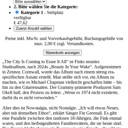
2. Bitte wählen Sie die Kategorie:
Kategorie 1
- Stehplatz
verfügbar
€ 47,62
Zuerst Anzahl wählen
Preise inkl. MwSt. und Vorverkaufsgebühr, Buchungsgebühr von
max. 2,00 € zzgl. Versandkosten.
Warenkorb anzeigen
„The City Is Coming to Erase It All“ ist Finks neuntes
Studioalbum, nach 2024s „Beauty In Your Wake“. Aufgenommen
in Zennor, Cornwall, wurde das Album nach einem streng era-
spezifischen Ansatz erstellt. Man stellte sich vor, ein Album zu
machen, wie es Michael Chapman vielleicht geschaffen hätte – bis
hin zu den Gitarrensaiten. Der Grammy-prämierte Produzent Sam
Okell half, den Prozess zu leiten: „Wenn es 1974 nicht existierte,
darfst du es nicht verwenden.“
Aber dies ist Nowstalgia, nicht Nostalgie. „Ich will etwas Neues,
aber mit demselben Ethos“, erklärt Sänger Fin Greenall. Es gibt
eine Parallele zwischen den rastlosen 18-Jährigen, die Fink einmal
waren, und den herbstgealterten Familienvätern, die sie heute sind.