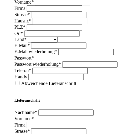
Vorname*
Firma
Strasse*
Hausnr.*
PLZ*
Ort*
Land*
E-Mail*
E-Mail wiederholung*
Passwort*
Passwort wiederholung*
Telefon*
Handy
Abweichende Lieferanschrift
Lieferanschrift
Nachname*
Vorname*
Firma
Strasse*