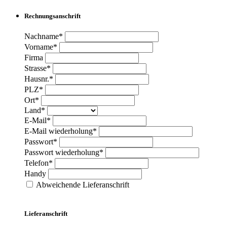
Rechnungsanschrift
Nachname*
Vorname*
Firma
Strasse*
Hausnr.*
PLZ*
Ort*
Land*
E-Mail*
E-Mail wiederholung*
Passwort*
Passwort wiederholung*
Telefon*
Handy
Abweichende Lieferanschrift
Lieferanschrift