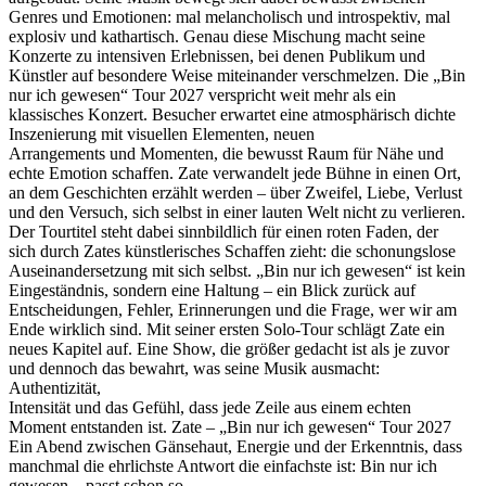
Genres und Emotionen: mal melancholisch und introspektiv, mal
explosiv und kathartisch. Genau diese Mischung macht seine
Konzerte zu intensiven Erlebnissen, bei denen Publikum und
Künstler auf besondere Weise miteinander verschmelzen. Die „Bin
nur ich gewesen“ Tour 2027 verspricht weit mehr als ein
klassisches Konzert. Besucher erwartet eine atmosphärisch dichte
Inszenierung mit visuellen Elementen, neuen
Arrangements und Momenten, die bewusst Raum für Nähe und
echte Emotion schaffen. Zate verwandelt jede Bühne in einen Ort,
an dem Geschichten erzählt werden – über Zweifel, Liebe, Verlust
und den Versuch, sich selbst in einer lauten Welt nicht zu verlieren.
Der Tourtitel steht dabei sinnbildlich für einen roten Faden, der
sich durch Zates künstlerisches Schaffen zieht: die schonungslose
Auseinandersetzung mit sich selbst. „Bin nur ich gewesen“ ist kein
Eingeständnis, sondern eine Haltung – ein Blick zurück auf
Entscheidungen, Fehler, Erinnerungen und die Frage, wer wir am
Ende wirklich sind. Mit seiner ersten Solo-Tour schlägt Zate ein
neues Kapitel auf. Eine Show, die größer gedacht ist als je zuvor
und dennoch das bewahrt, was seine Musik ausmacht:
Authentizität,
Intensität und das Gefühl, dass jede Zeile aus einem echten
Moment entstanden ist. Zate – „Bin nur ich gewesen“ Tour 2027
Ein Abend zwischen Gänsehaut, Energie und der Erkenntnis, dass
manchmal die ehrlichste Antwort die einfachste ist: Bin nur ich
gewesen – passt schon so.