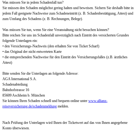
Was müssen Sie in jedem Schadenfall tun?
Sie müssen den Schaden möglichst gering halten und beweisen. Sichern Sie deshalb bitte in
jedem Fall geeignete Nachweise zum Schadeneintritt (z. B. Schadenbestätigung, Attest) und
zum Umfang des Schadens (z. B. Rechnungen, Belege).
Was müssen Sie tun, wenn Sie eine Veranstaltung nicht besuchen können?
Bitte reichen Sie uns im Schadenfall unverzüglich nach Eintritt des versicherten Grundes
folgende Unterlagen ein:
• den Versicherungs-Nachweis (den erhalten Sie von Ticket Scharf)
• das Original der nicht entwerteten Karte
• die entsprechenden Nachweise für den Eintritt des Versicherungsfalles (z.B. ärztliches
Attest)
Bitte senden Sie die Unterlagen an folgende Adresse:
AGA International S.A.
Schadenabteilung
Bahnhofstrasse 16
85609 Aschheim b. München
Sie können Ihren Schaden schnell und bequem online unter
www.allianz-
reiseversicherung.de/schadenmeldung
melden.
Nach Prüfung der Unterlagen wird Ihnen der Ticketwert auf das von Ihnen angegebene
Konto überwiesen.