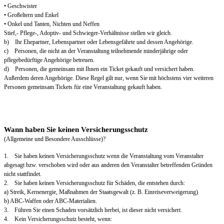
• Geschwister
• Großeltern und Enkel
• Onkel und Tanten, Nichten und Neffen
Stief,- Pflege-, Adoptiv- und Schwieger-Verhältnisse stellen wir gleich.
b) Ihr Ehepartner, Lebenspartner oder Lebensgefährte und dessen Angehörige.
c) Personen, die nicht an der Veranstaltung teilnehmende minderjährige oder
pflegebedürftige Angehörige betreuen.
d) Personen, die gemeinsam mit Ihnen ein Ticket gekauft und versichert haben.
Außerdem deren Angehörige. Diese Regel gilt nur, wenn Sie mit höchstens vier weiteren
Personen gemeinsam Tickets für eine Veranstaltung gekauft haben.
Wann haben Sie keinen Versicherungsschutz
(Allgemeine und Besondere Ausschlüsse)?
1. Sie haben keinen Versicherungsschutz wenn die Veranstaltung vom Veranstalter
abgesagt bzw. verschoben wird oder aus anderen den Veranstalter betreffenden Gründen
nicht stattfindet.
2. Sie haben keinen Versicherungsschutz für Schäden, die entstehen durch:
a) Streik, Kernenergie, Maßnahmen der Staatsgewalt (z. B. Einreiseverweigerung)
b) ABC-Waffen oder ABC-Materialien.
3. Führen Sie einen Schaden vorsätzlich herbei, ist dieser nicht versichert.
4. Kein Versicherungsschutz besteht, wenn: