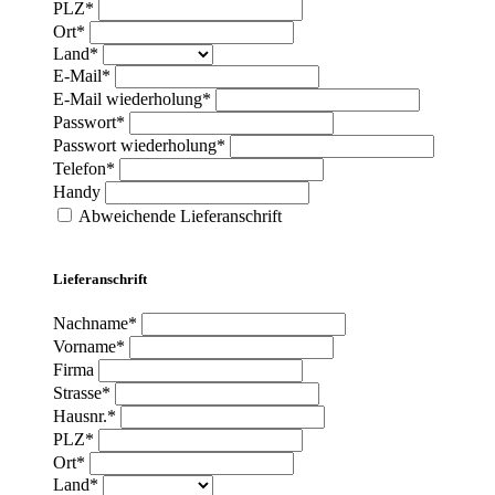
PLZ*
Ort*
Land*
E-Mail*
E-Mail wiederholung*
Passwort*
Passwort wiederholung*
Telefon*
Handy
Abweichende Lieferanschrift
Lieferanschrift
Nachname*
Vorname*
Firma
Strasse*
Hausnr.*
PLZ*
Ort*
Land*