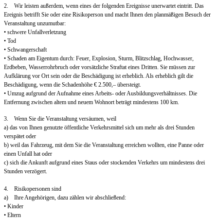
2. Wir leisten außerdem, wenn eines der folgenden Ereignisse unerwartet eintritt. Das
Ereignis betrifft Sie oder eine Risikoperson und macht Ihnen den planmäßigen Besuch der
Veranstaltung unzumutbar:
• schwere Unfallverletzung
• Tod
• Schwangerschaft
• Schaden am Eigentum durch: Feuer, Explosion, Sturm, Blitzschlag, Hochwasser,
Erdbeben, Wasserrohrbruch oder vorsätzliche Straftat eines Dritten. Sie müssen zur
Aufklärung vor Ort sein oder die Beschädigung ist erheblich. Als erheblich gilt die
Beschädigung, wenn die Schadenhöhe € 2.500,– übersteigt.
• Umzug aufgrund der Aufnahme eines Arbeits- oder Ausbildungsverhältnisses. Die
Entfernung zwischen altem und neuem Wohnort beträgt mindestens 100 km.
3. Wenn Sie die Veranstaltung versäumen, weil
a) das von Ihnen genutzte öffentliche Verkehrsmittel sich um mehr als drei Stunden
verspätet oder
b) weil das Fahrzeug, mit dem Sie die Veranstaltung erreichen wollten, eine Panne oder
einen Unfall hat oder
c) sich die Ankunft aufgrund eines Staus oder stockenden Verkehrs um mindestens drei
Stunden verzögert.
4. Risikopersonen sind
a) Ihre Angehörigen, dazu zählen wir abschließend:
• Kinder
• Eltern