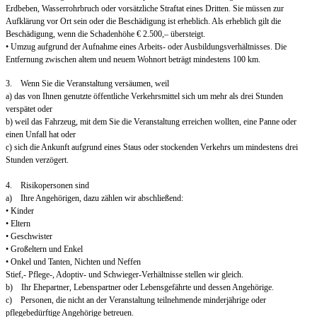
Erdbeben, Wasserrohrbruch oder vorsätzliche Straftat eines Dritten. Sie müssen zur
Aufklärung vor Ort sein oder die Beschädigung ist erheblich. Als erheblich gilt die
Beschädigung, wenn die Schadenhöhe € 2.500,– übersteigt.
• Umzug aufgrund der Aufnahme eines Arbeits- oder Ausbildungsverhältnisses. Die
Entfernung zwischen altem und neuem Wohnort beträgt mindestens 100 km.
3. Wenn Sie die Veranstaltung versäumen, weil
a) das von Ihnen genutzte öffentliche Verkehrsmittel sich um mehr als drei Stunden
verspätet oder
b) weil das Fahrzeug, mit dem Sie die Veranstaltung erreichen wollten, eine Panne oder
einen Unfall hat oder
c) sich die Ankunft aufgrund eines Staus oder stockenden Verkehrs um mindestens drei
Stunden verzögert.
4. Risikopersonen sind
a) Ihre Angehörigen, dazu zählen wir abschließend:
• Kinder
• Eltern
• Geschwister
• Großeltern und Enkel
• Onkel und Tanten, Nichten und Neffen
Stief,- Pflege-, Adoptiv- und Schwieger-Verhältnisse stellen wir gleich.
b) Ihr Ehepartner, Lebenspartner oder Lebensgefährte und dessen Angehörige.
c) Personen, die nicht an der Veranstaltung teilnehmende minderjährige oder
pflegebedürftige Angehörige betreuen.