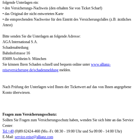
folgende Unterlagen ein:
• den Versicherungs-Nachweis (den erhalten Sie von Ticket Scharf)
• das Original der nicht entwerteten Karte
• die entsprechenden Nachweise für den Eintritt des Versicherungsfalles (z.B. ärztliches
Attest)
Bitte senden Sie die Unterlagen an folgende Adresse:
AGA International S.A.
Schadenabteilung
Bahnhofstrasse 16
85609 Aschheim b. München
Sie können Ihren Schaden schnell und bequem online unter
www.allianz-
reiseversicherung.de/schadenmeldung
melden.
Nach Prüfung der Unterlagen wird Ihnen der Ticketwert auf das von Ihnen angegebene
Konto überwiesen.
Fragen zum Versicherungsschutz:
Sollten Sie Fragen zum Versicherungsschutz haben, wenden Sie sich bitte an das Service
Center:
Tel:+49
(0)89.62424-460 (Mo.-Fr. 08:30 - 19:00 Uhr und Sa 09:00 - 14:00 Uhr)
E-Mail:
service-reise@allianz.com