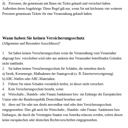
d) Personen, die gemeinsam mit Ihnen ein Ticket gekauft und versichert haben.
Außerdem deren Angehörige. Diese Regel gilt nur, wenn Sie mit höchstens vier weiteren
Personen gemeinsam Tickets für eine Veranstaltung gekauft haben.
Wann haben Sie keinen Versicherungsschutz
(Allgemeine und Besondere Ausschlüsse)?
1. Sie haben keinen Versicherungsschutz wenn die Veranstaltung vom Veranstalter
abgesagt bzw. verschoben wird oder aus anderen den Veranstalter betreffenden Gründen
nicht stattfindet.
2. Sie haben keinen Versicherungsschutz für Schäden, die entstehen durch:
a) Streik, Kernenergie, Maßnahmen der Staatsgewalt (z. B. Einreiseverweigerung)
b) ABC-Waffen oder ABC-Materialien.
3. Führen Sie einen Schaden vorsätzlich herbei, ist dieser nicht versichert.
4. Kein Versicherungsschutz besteht, wenn:
a) Wirtschafts-, Handels- oder Finanz-Sanktionen bzw. ein Embargo der Europäischen
Union oder der Bundesrepublik Deutschland bestehen und
b) diese auf Sie oder uns direkt anwendbar sind oder dem Versicherungsschutz
entgegenstehen. Dies gilt auch für Wirtschafts-, Handels- oder Finanz- Sanktionen bzw.
Embargos, die durch die Vereinigten Staaten von Amerika erlassen werden, sofern diesen
keine europäischen oder deutschen Rechtsvorschriften entgegenstehen.