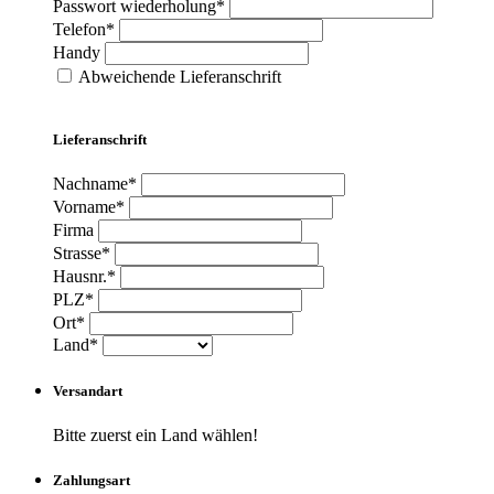
Passwort wiederholung*
Telefon*
Handy
Abweichende Lieferanschrift
Lieferanschrift
Nachname*
Vorname*
Firma
Strasse*
Hausnr.*
PLZ*
Ort*
Land*
Versandart
Bitte zuerst ein Land wählen!
Zahlungsart