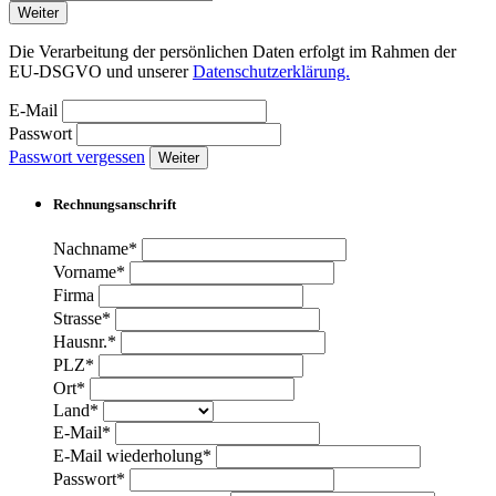
Weiter
Die Verarbeitung der persönlichen Daten erfolgt im Rahmen der
EU-DSGVO und unserer
Datenschutzerklärung.
E-Mail
Passwort
Passwort vergessen
Weiter
Rechnungsanschrift
Nachname*
Vorname*
Firma
Strasse*
Hausnr.*
PLZ*
Ort*
Land*
E-Mail*
E-Mail wiederholung*
Passwort*