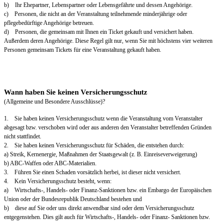
b) Ihr Ehepartner, Lebenspartner oder Lebensgefährte und dessen Angehörige.
c) Personen, die nicht an der Veranstaltung teilnehmende minderjährige oder
pflegebedürftige Angehörige betreuen.
d) Personen, die gemeinsam mit Ihnen ein Ticket gekauft und versichert haben.
Außerdem deren Angehörige. Diese Regel gilt nur, wenn Sie mit höchstens vier weiteren
Personen gemeinsam Tickets für eine Veranstaltung gekauft haben.
Wann haben Sie keinen Versicherungsschutz
(Allgemeine und Besondere Ausschlüsse)?
1. Sie haben keinen Versicherungsschutz wenn die Veranstaltung vom Veranstalter
abgesagt bzw. verschoben wird oder aus anderen den Veranstalter betreffenden Gründen
nicht stattfindet.
2. Sie haben keinen Versicherungsschutz für Schäden, die entstehen durch:
a) Streik, Kernenergie, Maßnahmen der Staatsgewalt (z. B. Einreiseverweigerung)
b) ABC-Waffen oder ABC-Materialien.
3. Führen Sie einen Schaden vorsätzlich herbei, ist dieser nicht versichert.
4. Kein Versicherungsschutz besteht, wenn:
a) Wirtschafts-, Handels- oder Finanz-Sanktionen bzw. ein Embargo der Europäischen
Union oder der Bundesrepublik Deutschland bestehen und
b) diese auf Sie oder uns direkt anwendbar sind oder dem Versicherungsschutz
entgegenstehen. Dies gilt auch für Wirtschafts-, Handels- oder Finanz- Sanktionen bzw.