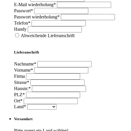
E-Mail wiederholung*
Passwort*
Passwort wiederholung*
Telefon*
Handy
Abweichende Lieferanschrift
Lieferanschrift
Nachname*
Vorname*
Firma
Strasse*
Hausnr.*
PLZ*
Ort*
Land*
Versandart
Bitte zuerst ein Land wählen!