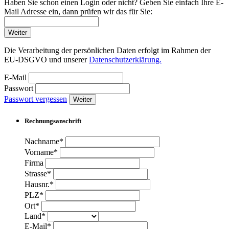
Haben Sie schon einen Login oder nicht? Geben Sie einfach Ihre E-
Mail Adresse ein, dann prüfen wir das für Sie:
Weiter
Die Verarbeitung der persönlichen Daten erfolgt im Rahmen der
EU-DSGVO und unserer
Datenschutzerklärung.
E-Mail
Passwort
Passwort vergessen
Weiter
Rechnungsanschrift
Nachname*
Vorname*
Firma
Strasse*
Hausnr.*
PLZ*
Ort*
Land*
E-Mail*