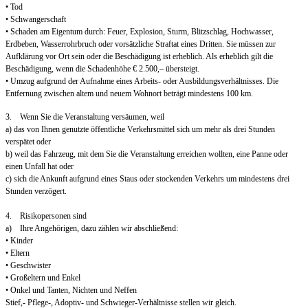
• Tod
• Schwangerschaft
• Schaden am Eigentum durch: Feuer, Explosion, Sturm, Blitzschlag, Hochwasser,
Erdbeben, Wasserrohrbruch oder vorsätzliche Straftat eines Dritten. Sie müssen zur
Aufklärung vor Ort sein oder die Beschädigung ist erheblich. Als erheblich gilt die
Beschädigung, wenn die Schadenhöhe € 2.500,– übersteigt.
• Umzug aufgrund der Aufnahme eines Arbeits- oder Ausbildungsverhältnisses. Die
Entfernung zwischen altem und neuem Wohnort beträgt mindestens 100 km.
3. Wenn Sie die Veranstaltung versäumen, weil
a) das von Ihnen genutzte öffentliche Verkehrsmittel sich um mehr als drei Stunden
verspätet oder
b) weil das Fahrzeug, mit dem Sie die Veranstaltung erreichen wollten, eine Panne oder
einen Unfall hat oder
c) sich die Ankunft aufgrund eines Staus oder stockenden Verkehrs um mindestens drei
Stunden verzögert.
4. Risikopersonen sind
a) Ihre Angehörigen, dazu zählen wir abschließend:
• Kinder
• Eltern
• Geschwister
• Großeltern und Enkel
• Onkel und Tanten, Nichten und Neffen
Stief,- Pflege-, Adoptiv- und Schwieger-Verhältnisse stellen wir gleich.