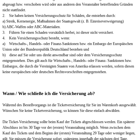
abgesagt bzw. verschoben wird oder aus anderen den Veranstalter betreffenden Gründen
nicht stattfindet.
2. Sie haben keinen Versicherungsschutz für Schäden, die entstehen durch:
a) Streik, Kernenergie, Maßnahmen der Staatsgewalt (z. B. Einreiseverweigerung)
b) ABC-Waffen oder ABC-Materialien.
3. Führen Sie einen Schaden vorsätzlich herbei, ist dieser nicht versichert.
4. Kein Versicherungsschutz besteht, wenn:
a) Wirtschafts-, Handels- oder Finanz-Sanktionen bzw. ein Embargo der Europäischen
Union oder der Bundesrepublik Deutschland bestehen und
b) diese auf Sie oder uns direkt anwendbar sind oder dem Versicherungsschutz
entgegenstehen. Dies gilt auch für Wirtschafts-, Handels- oder Finanz- Sanktionen bzw.
Embargos, die durch die Vereinigten Staaten von Amerika erlassen werden, sofern diesen
keine europäischen oder deutschen Rechtsvorschriften entgegenstehen.
Wann / Wie schließe ich die Versicherung ab?
Während des Bestellvorgangs ist die Ticketversicherung für Sie im Warenkorb ausgewählt.
Wünschen Sie keine Ticketversicherung, so können Sie diese einfach abwählen.
Die Ticket-Versicherung sollte beim Kauf der Tickets abgeschlossen werden. Ein späterer
Abschluss ist bis 30 Tage vor der (ersten) Veranstaltung möglich. Wenn zwischen dem
Kauf des Tickets und dem Beginn der (ersten) Veranstaltung 29 Tage oder weniger liegen,
gilt: Sie müssen die Versicherung sofort, spätestens innerhalb der nächsten drei Tage,