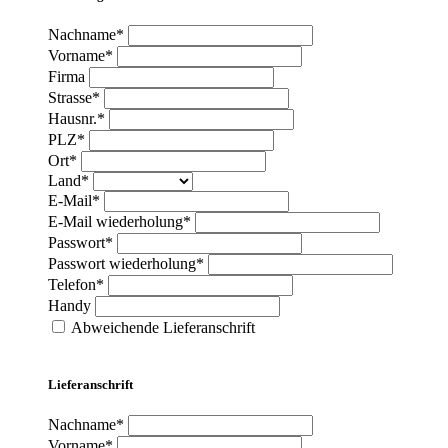
Nachname*
Vorname*
Firma
Strasse*
Hausnr.*
PLZ*
Ort*
Land*
E-Mail*
E-Mail wiederholung*
Passwort*
Passwort wiederholung*
Telefon*
Handy
Abweichende Lieferanschrift
Lieferanschrift
Nachname*
Vorname*