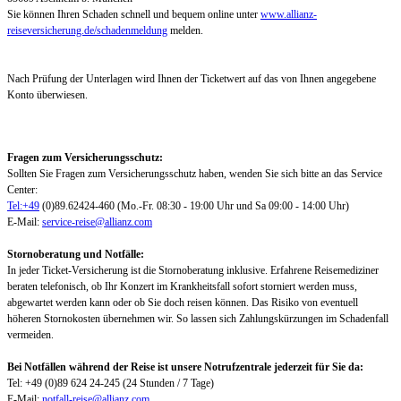
Sie können Ihren Schaden schnell und bequem online unter
www.allianz-
reiseversicherung.de/schadenmeldung
melden.
Nach Prüfung der Unterlagen wird Ihnen der Ticketwert auf das von Ihnen angegebene
Konto überwiesen.
Fragen zum Versicherungsschutz:
Sollten Sie Fragen zum Versicherungsschutz haben, wenden Sie sich bitte an das Service
Center:
Tel:+49
(0)89.62424-460 (Mo.-Fr. 08:30 - 19:00 Uhr und Sa 09:00 - 14:00 Uhr)
E-Mail:
service-reise@allianz.com
Stornoberatung und Notfälle:
In jeder Ticket-Versicherung ist die Stornoberatung inklusive. Erfahrene Reisemediziner
beraten telefonisch, ob Ihr Konzert im Krankheitsfall sofort storniert werden muss,
abgewartet werden kann oder ob Sie doch reisen können. Das Risiko von eventuell
höheren Stornokosten übernehmen wir. So lassen sich Zahlungskürzungen im Schadenfall
vermeiden.
Bei Notfällen während der Reise ist unsere Notrufzentrale jederzeit für Sie da:
Tel: +49 (0)89 624 24-245 (24 Stunden / 7 Tage)
E-Mail:
notfall-reise@allianz.com