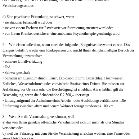
oder Vorsorge sind keine Behandlung. Sie haben keinen Einfluss auf den
Versicherungsschutz.
d) Eine psychische Erkrankung ist schwer, wenn
• sie stationär behandelt wird oder
• sie von einem Facharzt für Psychiatrie vor Stornierung attestiert wird oder
• von Ihrem Krankenversicherer eine ambulante Psychotherapie genehmigt wird.
2. Wir leisten außerdem, wenn eines der folgenden Ereignisse unerwartet eintritt. Das
Ereignis betrifft Sie oder eine Risikoperson und macht Ihnen den planmäßigen Besuch der
Veranstaltung unzumutbar:
• schwere Unfallverletzung
• Tod
• Schwangerschaft
• Schaden am Eigentum durch: Feuer, Explosion, Sturm, Blitzschlag, Hochwasser,
Erdbeben, Wasserrohrbruch oder vorsätzliche Straftat eines Dritten. Sie müssen zur
Aufklärung vor Ort sein oder die Beschädigung ist erheblich. Als erheblich gilt die
Beschädigung, wenn die Schadenhöhe € 2.500,– übersteigt.
• Umzug aufgrund der Aufnahme eines Arbeits- oder Ausbildungsverhältnisses. Die
Entfernung zwischen altem und neuem Wohnort beträgt mindestens 100 km.
3. Wenn Sie die Veranstaltung versäumen, weil
a) das von Ihnen genutzte öffentliche Verkehrsmittel sich um mehr als drei Stunden
verspätet oder
b) weil das Fahrzeug, mit dem Sie die Veranstaltung erreichen wollten, eine Panne oder