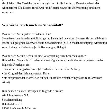
abschließen. Der Versicherungsschutz gilt nur für die Eintritts- / Dauerkarte bzw. das
Abonnement. Die Kosten für die An- und Abreise sowie die Übernachtung sind nicht
versichert.
Wie verhalte ich mich im Schadenfall?
Was müssen Sie in jedem Schadenfall tun?
Sie müssen den Schaden möglichst gering halten und beweisen. Sichern Sie deshalb bitte in
jedem Fall geeignete Nachweise zum Schadeneintritt (z. B. Schadenbestätigung, Attest) und
zum Umfang des Schadens (z. B. Rechnungen, Belege).
Was müssen Sie tun, wenn Sie eine Veranstaltung nicht besuchen können?
Bitte reichen Sie uns im Schadenfall unverzüglich nach Eintritt des versicherten Grundes
folgende Unterlagen ein:
• den Versicherungs-Nachweis (den erhalten Sie von Ticket Scharf)
• das Original der nicht entwerteten Karte
• die entsprechenden Nachweise für den Eintritt des Versicherungsfalles (z.B. ärztliches
Attest)
Bitte senden Sie die Unterlagen an folgende Adresse:
AGA International S.A.
Schadenabteilung
Bahnhofstrasse 16
85609 Aschheim b. München