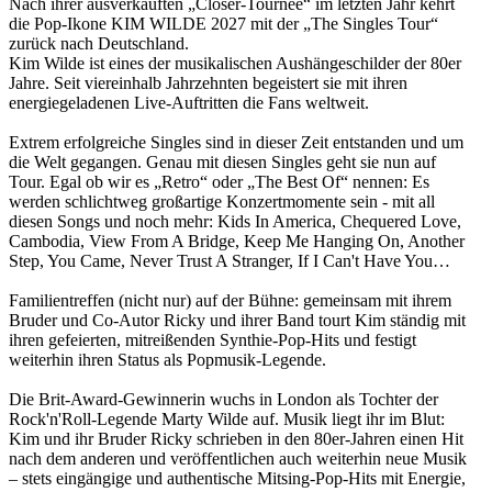
Nach ihrer ausverkauften „Closer-Tournee“ im letzten Jahr kehrt
die Pop-Ikone KIM WILDE 2027 mit der „The Singles Tour“
zurück nach Deutschland.
Kim Wilde ist eines der musikalischen Aushängeschilder der 80er
Jahre. Seit viereinhalb Jahrzehnten begeistert sie mit ihren
energiegeladenen Live-Auftritten die Fans weltweit.
Extrem erfolgreiche Singles sind in dieser Zeit entstanden und um
die Welt gegangen. Genau mit diesen Singles geht sie nun auf
Tour. Egal ob wir es „Retro“ oder „The Best Of“ nennen: Es
werden schlichtweg großartige Konzertmomente sein - mit all
diesen Songs und noch mehr: Kids In America, Chequered Love,
Cambodia, View From A Bridge, Keep Me Hanging On, Another
Step, You Came, Never Trust A Stranger, If I Can't Have You…
Familientreffen (nicht nur) auf der Bühne: gemeinsam mit ihrem
Bruder und Co-Autor Ricky und ihrer Band tourt Kim ständig mit
ihren gefeierten, mitreißenden Synthie-Pop-Hits und festigt
weiterhin ihren Status als Popmusik-Legende.
Die Brit-Award-Gewinnerin wuchs in London als Tochter der
Rock'n'Roll-Legende Marty Wilde auf. Musik liegt ihr im Blut:
Kim und ihr Bruder Ricky schrieben in den 80er-Jahren einen Hit
nach dem anderen und veröffentlichen auch weiterhin neue Musik
– stets eingängige und authentische Mitsing-Pop-Hits mit Energie,