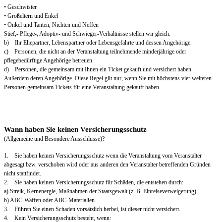
• Geschwister
• Großeltern und Enkel
• Onkel und Tanten, Nichten und Neffen
Stief,- Pflege-, Adoptiv- und Schwieger-Verhältnisse stellen wir gleich.
b) Ihr Ehepartner, Lebenspartner oder Lebensgefährte und dessen Angehörige.
c) Personen, die nicht an der Veranstaltung teilnehmende minderjährige oder
pflegebedürftige Angehörige betreuen.
d) Personen, die gemeinsam mit Ihnen ein Ticket gekauft und versichert haben.
Außerdem deren Angehörige. Diese Regel gilt nur, wenn Sie mit höchstens vier weiteren
Personen gemeinsam Tickets für eine Veranstaltung gekauft haben.
Wann haben Sie keinen Versicherungsschutz
(Allgemeine und Besondere Ausschlüsse)?
1. Sie haben keinen Versicherungsschutz wenn die Veranstaltung vom Veranstalter
abgesagt bzw. verschoben wird oder aus anderen den Veranstalter betreffenden Gründen
nicht stattfindet.
2. Sie haben keinen Versicherungsschutz für Schäden, die entstehen durch:
a) Streik, Kernenergie, Maßnahmen der Staatsgewalt (z. B. Einreiseverweigerung)
b) ABC-Waffen oder ABC-Materialien.
3. Führen Sie einen Schaden vorsätzlich herbei, ist dieser nicht versichert.
4. Kein Versicherungsschutz besteht, wenn: