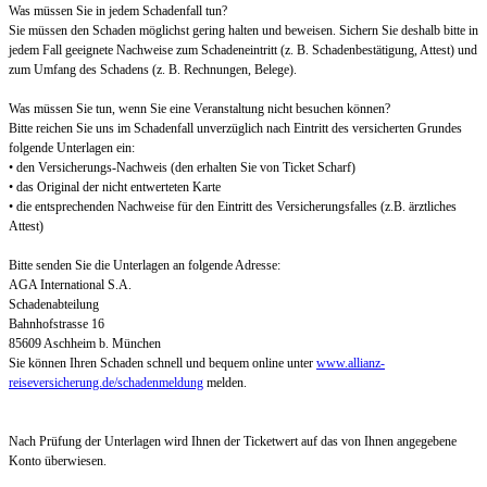
Was müssen Sie in jedem Schadenfall tun?
Sie müssen den Schaden möglichst gering halten und beweisen. Sichern Sie deshalb bitte in
jedem Fall geeignete Nachweise zum Schadeneintritt (z. B. Schadenbestätigung, Attest) und
zum Umfang des Schadens (z. B. Rechnungen, Belege).
Was müssen Sie tun, wenn Sie eine Veranstaltung nicht besuchen können?
Bitte reichen Sie uns im Schadenfall unverzüglich nach Eintritt des versicherten Grundes
folgende Unterlagen ein:
• den Versicherungs-Nachweis (den erhalten Sie von Ticket Scharf)
• das Original der nicht entwerteten Karte
• die entsprechenden Nachweise für den Eintritt des Versicherungsfalles (z.B. ärztliches
Attest)
Bitte senden Sie die Unterlagen an folgende Adresse:
AGA International S.A.
Schadenabteilung
Bahnhofstrasse 16
85609 Aschheim b. München
Sie können Ihren Schaden schnell und bequem online unter
www.allianz-
reiseversicherung.de/schadenmeldung
melden.
Nach Prüfung der Unterlagen wird Ihnen der Ticketwert auf das von Ihnen angegebene
Konto überwiesen.