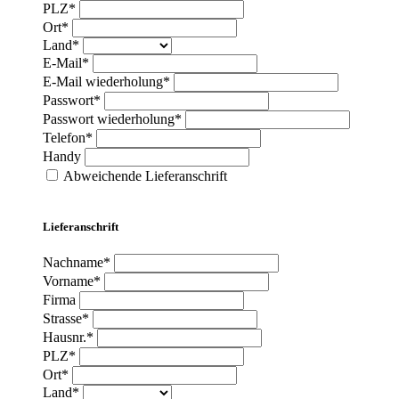
PLZ*
Ort*
Land*
E-Mail*
E-Mail wiederholung*
Passwort*
Passwort wiederholung*
Telefon*
Handy
Abweichende Lieferanschrift
Lieferanschrift
Nachname*
Vorname*
Firma
Strasse*
Hausnr.*
PLZ*
Ort*
Land*