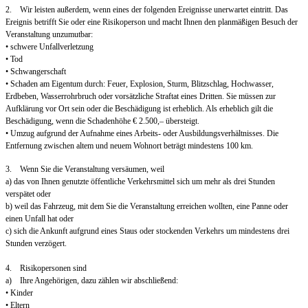
2. Wir leisten außerdem, wenn eines der folgenden Ereignisse unerwartet eintritt. Das
Ereignis betrifft Sie oder eine Risikoperson und macht Ihnen den planmäßigen Besuch der
Veranstaltung unzumutbar:
• schwere Unfallverletzung
• Tod
• Schwangerschaft
• Schaden am Eigentum durch: Feuer, Explosion, Sturm, Blitzschlag, Hochwasser,
Erdbeben, Wasserrohrbruch oder vorsätzliche Straftat eines Dritten. Sie müssen zur
Aufklärung vor Ort sein oder die Beschädigung ist erheblich. Als erheblich gilt die
Beschädigung, wenn die Schadenhöhe € 2.500,– übersteigt.
• Umzug aufgrund der Aufnahme eines Arbeits- oder Ausbildungsverhältnisses. Die
Entfernung zwischen altem und neuem Wohnort beträgt mindestens 100 km.
3. Wenn Sie die Veranstaltung versäumen, weil
a) das von Ihnen genutzte öffentliche Verkehrsmittel sich um mehr als drei Stunden
verspätet oder
b) weil das Fahrzeug, mit dem Sie die Veranstaltung erreichen wollten, eine Panne oder
einen Unfall hat oder
c) sich die Ankunft aufgrund eines Staus oder stockenden Verkehrs um mindestens drei
Stunden verzögert.
4. Risikopersonen sind
a) Ihre Angehörigen, dazu zählen wir abschließend:
• Kinder
• Eltern