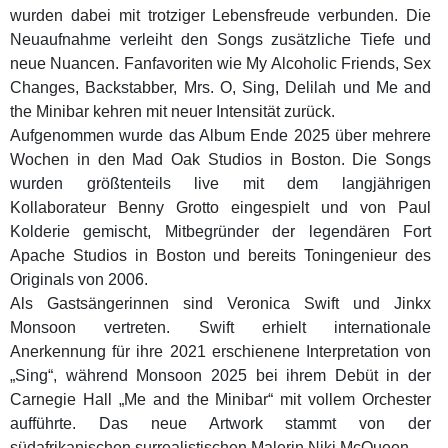
wurden dabei mit trotziger Lebensfreude verbunden. Die
Neuaufnahme verleiht den Songs zusätzliche Tiefe und
neue Nuancen. Fanfavoriten wie My Alcoholic Friends, Sex
Changes, Backstabber, Mrs. O, Sing, Delilah und Me and
the Minibar kehren mit neuer Intensität zurück.
Aufgenommen wurde das Album Ende 2025 über mehrere
Wochen in den Mad Oak Studios in Boston. Die Songs
wurden größtenteils live mit dem langjährigen
Kollaborateur Benny Grotto eingespielt und von Paul
Kolderie gemischt, Mitbegründer der legendären Fort
Apache Studios in Boston und bereits Toningenieur des
Originals von 2006.
Als Gastsängerinnen sind Veronica Swift und Jinkx
Monsoon vertreten. Swift erhielt internationale
Anerkennung für ihre 2021 erschienene Interpretation von
„Sing“, während Monsoon 2025 bei ihrem Debüt in der
Carnegie Hall „Me and the Minibar“ mit vollem Orchester
aufführte. Das neue Artwork stammt von der
südafrikanischen surrealistischen Malerin Niki McQueen.