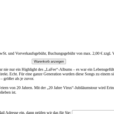
MwSt. und Vorverkaufsgebühr, Buchungsgebühr von max. 2,00 € zzgl. 
Warenkorb anzeigen
war nie nur ein Highlight des „LaFee“-Albums – es war ein Lebensgefüh
Direkt. Echt. Für eine ganze Generation wurden diese Songs zu einem si
– größer als je zuvor.
 Feiern von 20 Jahren. Mit der „20 Jahre Virus“-Jubiläumstour wird Er
lieben ist.
il Adresse ein, dann prüfen wir das für Sie: