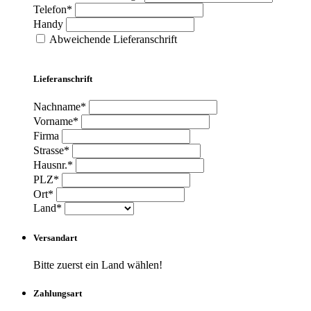
Telefon*
Handy
Abweichende Lieferanschrift
Lieferanschrift
Nachname*
Vorname*
Firma
Strasse*
Hausnr.*
PLZ*
Ort*
Land*
Versandart
Bitte zuerst ein Land wählen!
Zahlungsart