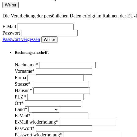
Weiter
Die Verarbeitung der persönlichen Daten erfolgt im Rahmen der 
E-Mail
Passwort
Passwort vergessen
Weiter
Rechnungsanschrift
Nachname*
Vorname*
Firma
Strasse*
Hausnr.*
PLZ*
Ort*
Land*
E-Mail*
E-Mail wiederholung*
Passwort*
Passwort wiederholung*