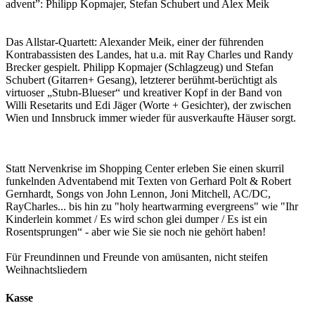
advent”: Philipp Kopmajer, Stefan Schubert und Alex Meik
Das Allstar-Quartett: Alexander Meik, einer der führenden
Kontrabassisten des Landes, hat u.a. mit Ray Charles und Randy
Brecker gespielt. Philipp Kopmajer (Schlagzeug) und Stefan
Schubert (Gitarren+ Gesang), letzterer berühmt-berüchtigt als
virtuoser „Stubn-Blueser“ und kreativer Kopf in der Band von
Willi Resetarits und Edi Jäger (Worte + Gesichter), der zwischen
Wien und Innsbruck immer wieder für ausverkaufte Häuser sorgt.
Statt Nervenkrise im Shopping Center erleben Sie einen skurril
funkelnden Adventabend mit Texten von Gerhard Polt & Robert
Gernhardt, Songs von John Lennon, Joni Mitchell, AC/DC,
RayCharles... bis hin zu "holy heartwarming evergreens" wie "Ihr
Kinderlein kommet / Es wird schon glei dumper / Es ist ein
Rosentsprungen“ - aber wie Sie sie noch nie gehört haben!
Für Freundinnen und Freunde von amüsanten, nicht steifen
Weihnachtsliedern
Kasse