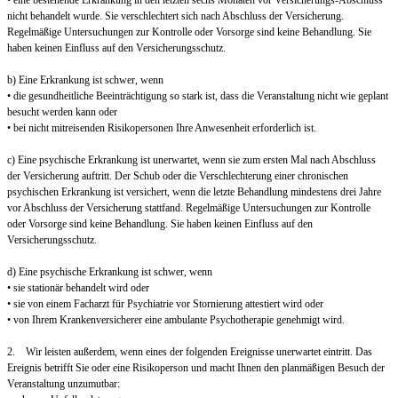
• eine bestehende Erkrankung in den letzten sechs Monaten vor Versicherungs-Abschluss
nicht behandelt wurde. Sie verschlechtert sich nach Abschluss der Versicherung.
Regelmäßige Untersuchungen zur Kontrolle oder Vorsorge sind keine Behandlung. Sie
haben keinen Einfluss auf den Versicherungsschutz.
b) Eine Erkrankung ist schwer, wenn
• die gesundheitliche Beeinträchtigung so stark ist, dass die Veranstaltung nicht wie geplant
besucht werden kann oder
• bei nicht mitreisenden Risikopersonen Ihre Anwesenheit erforderlich ist.
c) Eine psychische Erkrankung ist unerwartet, wenn sie zum ersten Mal nach Abschluss
der Versicherung auftritt. Der Schub oder die Verschlechterung einer chronischen
psychischen Erkrankung ist versichert, wenn die letzte Behandlung mindestens drei Jahre
vor Abschluss der Versicherung stattfand. Regelmäßige Untersuchungen zur Kontrolle
oder Vorsorge sind keine Behandlung. Sie haben keinen Einfluss auf den
Versicherungsschutz.
d) Eine psychische Erkrankung ist schwer, wenn
• sie stationär behandelt wird oder
• sie von einem Facharzt für Psychiatrie vor Stornierung attestiert wird oder
• von Ihrem Krankenversicherer eine ambulante Psychotherapie genehmigt wird.
2. Wir leisten außerdem, wenn eines der folgenden Ereignisse unerwartet eintritt. Das
Ereignis betrifft Sie oder eine Risikoperson und macht Ihnen den planmäßigen Besuch der
Veranstaltung unzumutbar: