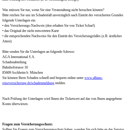
Was müssen Sie tun, wenn Sie eine Veranstaltung nicht besuchen können?
Bitte reichen Sie uns im Schadenfall unverzüglich nach Eintritt des versicherten Grundes
folgende Unterlagen ein:
• den Versicherungs-Nachweis (den erhalten Sie von Ticket Scharf)
• das Original der nicht entwerteten Karte
• die entsprechenden Nachweise für den Eintritt des Versicherungsfalles (z.B. ärztliches
Attest)
Bitte senden Sie die Unterlagen an folgende Adresse:
AGA International S.A.
Schadenabteilung
Bahnhofstrasse 16
85609 Aschheim b. München
Sie können Ihren Schaden schnell und bequem online unter
www.allianz-
reiseversicherung.de/schadenmeldung
melden.
Nach Prüfung der Unterlagen wird Ihnen der Ticketwert auf das von Ihnen angegebene
Konto überwiesen.
Fragen zum Versicherungsschutz:
Sollten Sie Fragen zum Versicherungsschutz haben, wenden Sie sich bitte an das Service