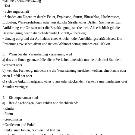
• schwere Unfallverletzung
• Tod
• Schwangerschaft
• Schaden am Eigentum durch: Feuer, Explosion, Sturm, Blitzschlag, Hochwasser,
Erdbeben, Wasserrohrbruch oder vorsätzliche Straftat eines Dritten. Sie müssen zur
Aufklärung vor Ort sein oder die Beschädigung ist erheblich. Als erheblich gilt die
Beschädigung, wenn die Schadenhöhe € 2.500,– übersteigt.
• Umzug aufgrund der Aufnahme eines Arbeits- oder Ausbildungsverhältnisses. Die
Entfernung zwischen altem und neuem Wohnort beträgt mindestens 100 km.
3. Wenn Sie die Veranstaltung versäumen, weil
a) das von Ihnen genutzte öffentliche Verkehrsmittel sich um mehr als drei Stunden
verspätet oder
b) weil das Fahrzeug, mit dem Sie die Veranstaltung erreichen wollten, eine Panne oder
einen Unfall hat oder
c) sich die Ankunft aufgrund eines Staus oder stockenden Verkehrs um mindestens drei
Stunden verzögert.
4. Risikopersonen sind
a) Ihre Angehörigen, dazu zählen wir abschließend:
• Kinder
• Eltern
• Geschwister
• Großeltern und Enkel
• Onkel und Tanten, Nichten und Neffen