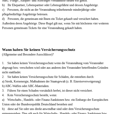
Stief,- Pflege-, Adoptiv- und Schwieger-Verhältnisse stellen wir gleich.
b) Ihr Ehepartner, Lebenspartner oder Lebensgefährte und dessen Angehörige.
c) Personen, die nicht an der Veranstaltung teilnehmende minderjährige oder
pflegebedürftige Angehörige betreuen.
d) Personen, die gemeinsam mit Ihnen ein Ticket gekauft und versichert haben.
Außerdem deren Angehörige. Diese Regel gilt nur, wenn Sie mit höchstens vier weiteren
Personen gemeinsam Tickets für eine Veranstaltung gekauft haben.
Wann haben Sie keinen Versicherungsschutz
(Allgemeine und Besondere Ausschlüsse)?
1. Sie haben keinen Versicherungsschutz wenn die Veranstaltung vom Veranstalter
abgesagt bzw. verschoben wird oder aus anderen den Veranstalter betreffenden Gründen
nicht stattfindet.
2. Sie haben keinen Versicherungsschutz für Schäden, die entstehen durch:
a) Streik, Kernenergie, Maßnahmen der Staatsgewalt (z. B. Einreiseverweigerung)
b) ABC-Waffen oder ABC-Materialien.
3. Führen Sie einen Schaden vorsätzlich herbei, ist dieser nicht versichert.
4. Kein Versicherungsschutz besteht, wenn:
a) Wirtschafts-, Handels- oder Finanz-Sanktionen bzw. ein Embargo der Europäischen
Union oder der Bundesrepublik Deutschland bestehen und
b) diese auf Sie oder uns direkt anwendbar sind oder dem Versicherungsschutz
entgegenstehen. Dies gilt auch für Wirtschafts-, Handels- oder Finanz- Sanktionen bzw.