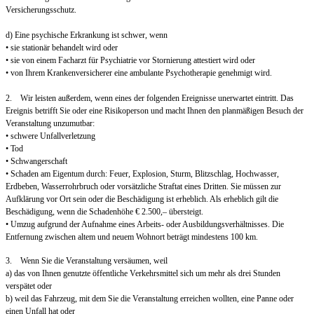
Versicherungsschutz.
d) Eine psychische Erkrankung ist schwer, wenn
• sie stationär behandelt wird oder
• sie von einem Facharzt für Psychiatrie vor Stornierung attestiert wird oder
• von Ihrem Krankenversicherer eine ambulante Psychotherapie genehmigt wird.
2. Wir leisten außerdem, wenn eines der folgenden Ereignisse unerwartet eintritt. Das
Ereignis betrifft Sie oder eine Risikoperson und macht Ihnen den planmäßigen Besuch der
Veranstaltung unzumutbar:
• schwere Unfallverletzung
• Tod
• Schwangerschaft
• Schaden am Eigentum durch: Feuer, Explosion, Sturm, Blitzschlag, Hochwasser,
Erdbeben, Wasserrohrbruch oder vorsätzliche Straftat eines Dritten. Sie müssen zur
Aufklärung vor Ort sein oder die Beschädigung ist erheblich. Als erheblich gilt die
Beschädigung, wenn die Schadenhöhe € 2.500,– übersteigt.
• Umzug aufgrund der Aufnahme eines Arbeits- oder Ausbildungsverhältnisses. Die
Entfernung zwischen altem und neuem Wohnort beträgt mindestens 100 km.
3. Wenn Sie die Veranstaltung versäumen, weil
a) das von Ihnen genutzte öffentliche Verkehrsmittel sich um mehr als drei Stunden
verspätet oder
b) weil das Fahrzeug, mit dem Sie die Veranstaltung erreichen wollten, eine Panne oder
einen Unfall hat oder