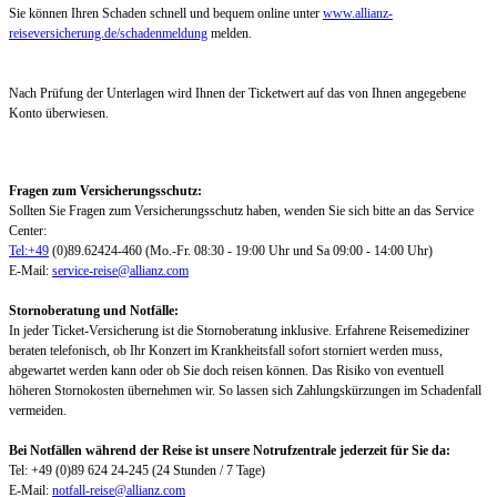
Sie können Ihren Schaden schnell und bequem online unter
www.allianz-
reiseversicherung.de/schadenmeldung
melden.
Nach Prüfung der Unterlagen wird Ihnen der Ticketwert auf das von Ihnen angegebene
Konto überwiesen.
Fragen zum Versicherungsschutz:
Sollten Sie Fragen zum Versicherungsschutz haben, wenden Sie sich bitte an das Service
Center:
Tel:+49
(0)89.62424-460 (Mo.-Fr. 08:30 - 19:00 Uhr und Sa 09:00 - 14:00 Uhr)
E-Mail:
service-reise@allianz.com
Stornoberatung und Notfälle:
In jeder Ticket-Versicherung ist die Stornoberatung inklusive. Erfahrene Reisemediziner
beraten telefonisch, ob Ihr Konzert im Krankheitsfall sofort storniert werden muss,
abgewartet werden kann oder ob Sie doch reisen können. Das Risiko von eventuell
höheren Stornokosten übernehmen wir. So lassen sich Zahlungskürzungen im Schadenfall
vermeiden.
Bei Notfällen während der Reise ist unsere Notrufzentrale jederzeit für Sie da:
Tel: +49 (0)89 624 24-245 (24 Stunden / 7 Tage)
E-Mail:
notfall-reise@allianz.com