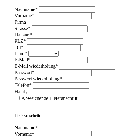
Nachname*
Vorname*
Firma
Strasse*
Hausnr.*
PLZ*
Ort*
Land*
E-Mail*
E-Mail wiederholung*
Passwort*
Passwort wiederholung*
Telefon*
Handy
Abweichende Lieferanschrift
Lieferanschrift
Nachname*
Vorname*