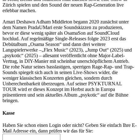
Zürich spielen und den Sound der neuen Rap-Generation live
erlebbar machen.
Amari Deshawn Adham Middleton begann 2020 zunächst unter
dem Namen PradaUMari erste Soundskizzen zu produzieren,
bevor er diese wenig später als OsamaSon auf SoundCloud
hochlud. Auf regelmäßige Single-Releases folgte 2023 erst das
Debütalbum „Osama Season“ und dann drei weitere
Langspielerwerke –„Flex Music“ (2023), „Jump Out“ (2025) und
„psykotic“ (2025) – allesamt veröffentlicht ohne Major-Label-
Vertrag, in DIY-Manier mit scheinbar unerschöpflichem Antrieb.
Die rohe Natur seines basslastigen, sperrigen Rage-Rap- und Trap-
Sounds spiegelt sich auch in seinen Live-Shows wider, die
weniger klassischen Konzerten gleichen, sondern durch
Unberechenbarkeit überzeugen. Auf seiner PSYKTURNAL
TOUR wird er dieses Konzept im Herbst auch in Europa
präsentieren und sein aktuelles Album „psykotic“ auf die Bühne
bringen.
Kasse
Haben Sie schon einen Login oder nicht? Geben Sie einfach Ihre E-
Mail Adresse ein, dann prüfen wir das für Sie: