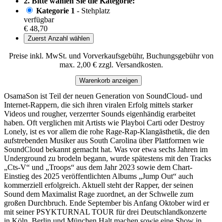
2. Bitte wählen Sie die Kategorie:
Kategorie 1
- Stehplatz
verfügbar
€ 48,70
Zuerst Anzahl wählen
Preise inkl. MwSt. und Vorverkaufsgebühr, Buchungsgebühr von
max. 2,00 € zzgl. Versandkosten.
Warenkorb anzeigen
OsamaSon ist Teil der neuen Generation von SoundCloud- und
Internet-Rappern, die sich ihren viralen Erfolg mittels starker
Videos und rougher, verzerrter Sounds eigenhändig erarbeitet
haben. Oft verglichen mit Artists wie Playboi Carti oder Destroy
Lonely, ist es vor allem die rohe Rage-Rap-Klangästhetik, die den
aufstrebenden Musiker aus South Carolina über Plattformen wie
SoundCloud bekannt gemacht hat. Was vor etwa sechs Jahren im
Underground zu brodeln begann, wurde spätestens mit den Tracks
„Cts-V“ und „Troops“ aus dem Jahr 2023 sowie dem Chart-
Einstieg des 2025 veröffentlichten Albums „Jump Out“ auch
kommerziell erfolgreich. Aktuell steht der Rapper, der seinen
Sound dem Maximalist Rage zuordnet, an der Schwelle zum
großen Durchbruch. Ende September bis Anfang Oktober wird er
mit seiner PSYKTURNAL TOUR für drei Deutschlandkonzerte
in Köln, Berlin und München Halt machen sowie eine Show in