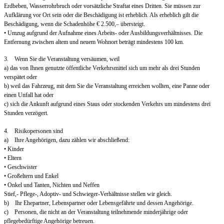
Erdbeben, Wasserrohrbruch oder vorsätzliche Straftat eines Dritten. Sie müssen zur
Aufklärung vor Ort sein oder die Beschädigung ist erheblich. Als erheblich gilt die
Beschädigung, wenn die Schadenhöhe € 2.500,– übersteigt.
• Umzug aufgrund der Aufnahme eines Arbeits- oder Ausbildungsverhältnisses. Die
Entfernung zwischen altem und neuem Wohnort beträgt mindestens 100 km.
3. Wenn Sie die Veranstaltung versäumen, weil
a) das von Ihnen genutzte öffentliche Verkehrsmittel sich um mehr als drei Stunden
verspätet oder
b) weil das Fahrzeug, mit dem Sie die Veranstaltung erreichen wollten, eine Panne oder
einen Unfall hat oder
c) sich die Ankunft aufgrund eines Staus oder stockenden Verkehrs um mindestens drei
Stunden verzögert.
4. Risikopersonen sind
a) Ihre Angehörigen, dazu zählen wir abschließend:
• Kinder
• Eltern
• Geschwister
• Großeltern und Enkel
• Onkel und Tanten, Nichten und Neffen
Stief,- Pflege-, Adoptiv- und Schwieger-Verhältnisse stellen wir gleich.
b) Ihr Ehepartner, Lebenspartner oder Lebensgefährte und dessen Angehörige.
c) Personen, die nicht an der Veranstaltung teilnehmende minderjährige oder
pflegebedürftige Angehörige betreuen.