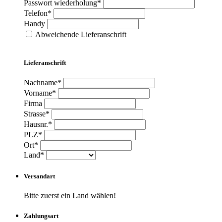
Passwort wiederholung*
Telefon*
Handy
Abweichende Lieferanschrift
Lieferanschrift
Nachname*
Vorname*
Firma
Strasse*
Hausnr.*
PLZ*
Ort*
Land*
Versandart
Bitte zuerst ein Land wählen!
Zahlungsart