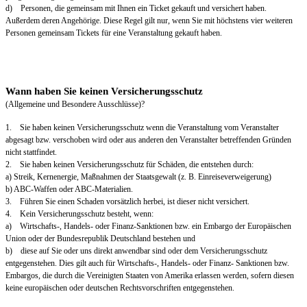
d) Personen, die gemeinsam mit Ihnen ein Ticket gekauft und versichert haben.
Außerdem deren Angehörige. Diese Regel gilt nur, wenn Sie mit höchstens vier weiteren
Personen gemeinsam Tickets für eine Veranstaltung gekauft haben.
Wann haben Sie keinen Versicherungsschutz
(Allgemeine und Besondere Ausschlüsse)?
1. Sie haben keinen Versicherungsschutz wenn die Veranstaltung vom Veranstalter
abgesagt bzw. verschoben wird oder aus anderen den Veranstalter betreffenden Gründen
nicht stattfindet.
2. Sie haben keinen Versicherungsschutz für Schäden, die entstehen durch:
a) Streik, Kernenergie, Maßnahmen der Staatsgewalt (z. B. Einreiseverweigerung)
b) ABC-Waffen oder ABC-Materialien.
3. Führen Sie einen Schaden vorsätzlich herbei, ist dieser nicht versichert.
4. Kein Versicherungsschutz besteht, wenn:
a) Wirtschafts-, Handels- oder Finanz-Sanktionen bzw. ein Embargo der Europäischen
Union oder der Bundesrepublik Deutschland bestehen und
b) diese auf Sie oder uns direkt anwendbar sind oder dem Versicherungsschutz
entgegenstehen. Dies gilt auch für Wirtschafts-, Handels- oder Finanz- Sanktionen bzw.
Embargos, die durch die Vereinigten Staaten von Amerika erlassen werden, sofern diesen
keine europäischen oder deutschen Rechtsvorschriften entgegenstehen.