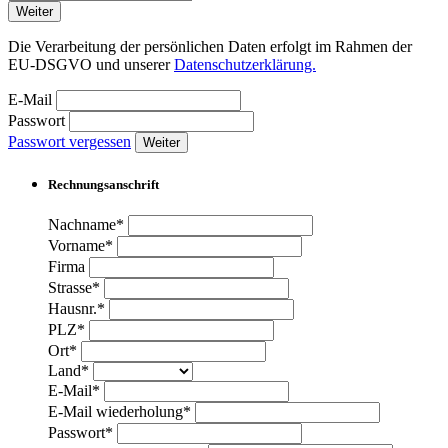
Weiter
Die Verarbeitung der persönlichen Daten erfolgt im Rahmen der
EU-DSGVO und unserer
Datenschutzerklärung.
E-Mail
Passwort
Passwort vergessen
Weiter
Rechnungsanschrift
Nachname*
Vorname*
Firma
Strasse*
Hausnr.*
PLZ*
Ort*
Land*
E-Mail*
E-Mail wiederholung*
Passwort*