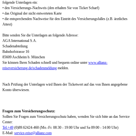
folgende Unterlagen ein:
• den Versicherungs-Nachweis (den erhalten Sie von Ticket Scharf)
• das Original der nicht entwerteten Karte
• die entsprechenden Nachweise für den Eintritt des Versicherungsfalles (z.B. ärztliches
Attest)
Bitte senden Sie die Unterlagen an folgende Adresse:
AGA International S.A.
Schadenabteilung
Bahnhofstrasse 16
85609 Aschheim b. München
Sie können Ihren Schaden schnell und bequem online unter
www.allianz-
reiseversicherung.de/schadenmeldung
melden.
Nach Prüfung der Unterlagen wird Ihnen der Ticketwert auf das von Ihnen angegebene
Konto überwiesen.
Fragen zum Versicherungsschutz:
Sollten Sie Fragen zum Versicherungsschutz haben, wenden Sie sich bitte an das Service
Center:
Tel:+49
(0)89.62424-460 (Mo.-Fr. 08:30 - 19:00 Uhr und Sa 09:00 - 14:00 Uhr)
E-Mail:
service-reise@allianz.com