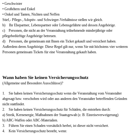
• Geschwister
• Großeltern und Enkel
• Onkel und Tanten, Nichten und Neffen
Stief,- Pflege-, Adoptiv- und Schwieger-Verhältnisse stellen wir gleich.
b) Ihr Ehepartner, Lebenspartner oder Lebensgefährte und dessen Angehörige.
c) Personen, die nicht an der Veranstaltung teilnehmende minderjährige oder
pflegebedürftige Angehörige betreuen.
d) Personen, die gemeinsam mit Ihnen ein Ticket gekauft und versichert haben.
Außerdem deren Angehörige. Diese Regel gilt nur, wenn Sie mit höchstens vier weiteren
Personen gemeinsam Tickets für eine Veranstaltung gekauft haben.
Wann haben Sie keinen Versicherungsschutz
(Allgemeine und Besondere Ausschlüsse)?
1. Sie haben keinen Versicherungsschutz wenn die Veranstaltung vom Veranstalter
abgesagt bzw. verschoben wird oder aus anderen den Veranstalter betreffenden Gründen
nicht stattfindet.
2. Sie haben keinen Versicherungsschutz für Schäden, die entstehen durch:
a) Streik, Kernenergie, Maßnahmen der Staatsgewalt (z. B. Einreiseverweigerung)
b) ABC-Waffen oder ABC-Materialien.
3. Führen Sie einen Schaden vorsätzlich herbei, ist dieser nicht versichert.
4. Kein Versicherungsschutz besteht, wenn: