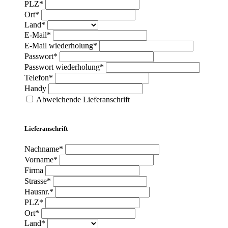
PLZ*
Ort*
Land*
E-Mail*
E-Mail wiederholung*
Passwort*
Passwort wiederholung*
Telefon*
Handy
Abweichende Lieferanschrift
Lieferanschrift
Nachname*
Vorname*
Firma
Strasse*
Hausnr.*
PLZ*
Ort*
Land*