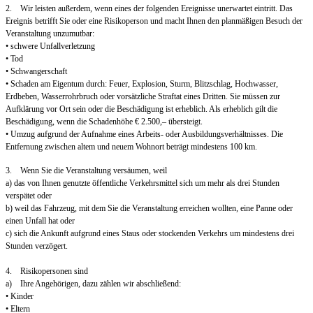
2. Wir leisten außerdem, wenn eines der folgenden Ereignisse unerwartet eintritt. Das
Ereignis betrifft Sie oder eine Risikoperson und macht Ihnen den planmäßigen Besuch der
Veranstaltung unzumutbar:
• schwere Unfallverletzung
• Tod
• Schwangerschaft
• Schaden am Eigentum durch: Feuer, Explosion, Sturm, Blitzschlag, Hochwasser,
Erdbeben, Wasserrohrbruch oder vorsätzliche Straftat eines Dritten. Sie müssen zur
Aufklärung vor Ort sein oder die Beschädigung ist erheblich. Als erheblich gilt die
Beschädigung, wenn die Schadenhöhe € 2.500,– übersteigt.
• Umzug aufgrund der Aufnahme eines Arbeits- oder Ausbildungsverhältnisses. Die
Entfernung zwischen altem und neuem Wohnort beträgt mindestens 100 km.
3. Wenn Sie die Veranstaltung versäumen, weil
a) das von Ihnen genutzte öffentliche Verkehrsmittel sich um mehr als drei Stunden
verspätet oder
b) weil das Fahrzeug, mit dem Sie die Veranstaltung erreichen wollten, eine Panne oder
einen Unfall hat oder
c) sich die Ankunft aufgrund eines Staus oder stockenden Verkehrs um mindestens drei
Stunden verzögert.
4. Risikopersonen sind
a) Ihre Angehörigen, dazu zählen wir abschließend:
• Kinder
• Eltern