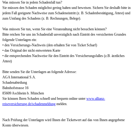
Was müssen Sie in jedem Schadenfall tun?
Sie müssen den Schaden möglichst gering halten und beweisen. Sichern Sie deshalb bitte in
jedem Fall geeignete Nachweise zum Schadeneintritt (z. B. Schadenbestätigung, Attest) und
zum Umfang des Schadens (z. B. Rechnungen, Belege).
Was müssen Sie tun, wenn Sie eine Veranstaltung nicht besuchen können?
Bitte reichen Sie uns im Schadenfall unverzüglich nach Eintritt des versicherten Grundes
folgende Unterlagen ein:
• den Versicherungs-Nachweis (den erhalten Sie von Ticket Scharf)
• das Original der nicht entwerteten Karte
• die entsprechenden Nachweise für den Eintritt des Versicherungsfalles (z.B. ärztliches
Attest)
Bitte senden Sie die Unterlagen an folgende Adresse:
AGA International S.A.
Schadenabteilung
Bahnhofstrasse 16
85609 Aschheim b. München
Sie können Ihren Schaden schnell und bequem online unter
www.allianz-
reiseversicherung.de/schadenmeldung
melden.
Nach Prüfung der Unterlagen wird Ihnen der Ticketwert auf das von Ihnen angegebene
Konto überwiesen.