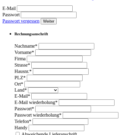
E-Mail
Passwort
Passwort vergessen
Weiter
Rechnungsanschrift
Nachname*
Vorname*
Firma
Strasse*
Hausnr.*
PLZ*
Ort*
Land*
E-Mail*
E-Mail wiederholung*
Passwort*
Passwort wiederholung*
Telefon*
Handy
Abweichende Lieferanschrift