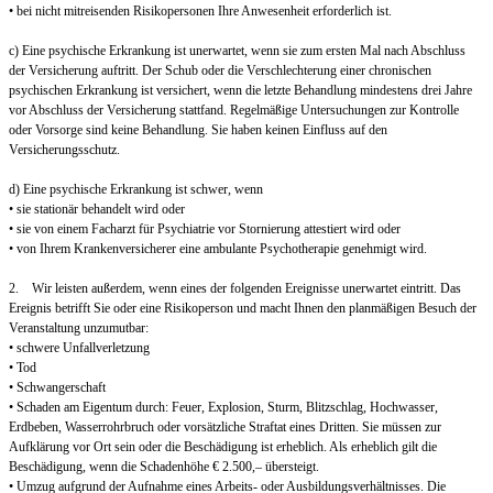
• bei nicht mitreisenden Risikopersonen Ihre Anwesenheit erforderlich ist.
c) Eine psychische Erkrankung ist unerwartet, wenn sie zum ersten Mal nach Abschluss
der Versicherung auftritt. Der Schub oder die Verschlechterung einer chronischen
psychischen Erkrankung ist versichert, wenn die letzte Behandlung mindestens drei Jahre
vor Abschluss der Versicherung stattfand. Regelmäßige Untersuchungen zur Kontrolle
oder Vorsorge sind keine Behandlung. Sie haben keinen Einfluss auf den
Versicherungsschutz.
d) Eine psychische Erkrankung ist schwer, wenn
• sie stationär behandelt wird oder
• sie von einem Facharzt für Psychiatrie vor Stornierung attestiert wird oder
• von Ihrem Krankenversicherer eine ambulante Psychotherapie genehmigt wird.
2. Wir leisten außerdem, wenn eines der folgenden Ereignisse unerwartet eintritt. Das
Ereignis betrifft Sie oder eine Risikoperson und macht Ihnen den planmäßigen Besuch der
Veranstaltung unzumutbar:
• schwere Unfallverletzung
• Tod
• Schwangerschaft
• Schaden am Eigentum durch: Feuer, Explosion, Sturm, Blitzschlag, Hochwasser,
Erdbeben, Wasserrohrbruch oder vorsätzliche Straftat eines Dritten. Sie müssen zur
Aufklärung vor Ort sein oder die Beschädigung ist erheblich. Als erheblich gilt die
Beschädigung, wenn die Schadenhöhe € 2.500,– übersteigt.
• Umzug aufgrund der Aufnahme eines Arbeits- oder Ausbildungsverhältnisses. Die