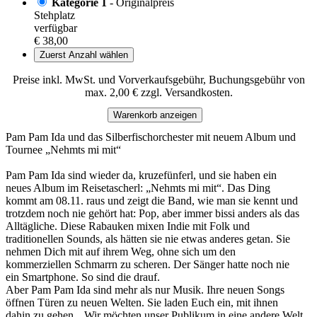
Kategorie 1
- Originalpreis
Stehplatz
verfügbar
€ 38,00
Zuerst Anzahl wählen
Preise inkl. MwSt. und Vorverkaufsgebühr, Buchungsgebühr von
max. 2,00 € zzgl. Versandkosten.
Warenkorb anzeigen
Pam Pam Ida und das Silberfischorchester mit neuem Album und
Tournee „Nehmts mi mit“
Pam Pam Ida sind wieder da, kruzefünferl, und sie haben ein
neues Album im Reisetascherl: „Nehmts mi mit“. Das Ding
kommt am 08.11. raus und zeigt die Band, wie man sie kennt und
trotzdem noch nie gehört hat: Pop, aber immer bissi anders als das
Alltägliche. Diese Rabauken mixen Indie mit Folk und
traditionellen Sounds, als hätten sie nie etwas anderes getan. Sie
nehmen Dich mit auf ihrem Weg, ohne sich um den
kommerziellen Schmarrn zu scheren. Der Sänger hatte noch nie
ein Smartphone. So sind die drauf.
Aber Pam Pam Ida sind mehr als nur Musik. Ihre neuen Songs
öffnen Türen zu neuen Welten. Sie laden Euch ein, mit ihnen
dahin zu gehen. „Wir möchten unser Publikum in eine andere Welt