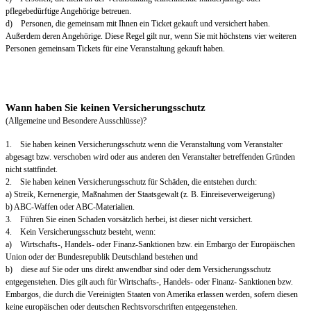
pflegebedürftige Angehörige betreuen.
d) Personen, die gemeinsam mit Ihnen ein Ticket gekauft und versichert haben.
Außerdem deren Angehörige. Diese Regel gilt nur, wenn Sie mit höchstens vier weiteren
Personen gemeinsam Tickets für eine Veranstaltung gekauft haben.
Wann haben Sie keinen Versicherungsschutz
(Allgemeine und Besondere Ausschlüsse)?
1. Sie haben keinen Versicherungsschutz wenn die Veranstaltung vom Veranstalter
abgesagt bzw. verschoben wird oder aus anderen den Veranstalter betreffenden Gründen
nicht stattfindet.
2. Sie haben keinen Versicherungsschutz für Schäden, die entstehen durch:
a) Streik, Kernenergie, Maßnahmen der Staatsgewalt (z. B. Einreiseverweigerung)
b) ABC-Waffen oder ABC-Materialien.
3. Führen Sie einen Schaden vorsätzlich herbei, ist dieser nicht versichert.
4. Kein Versicherungsschutz besteht, wenn:
a) Wirtschafts-, Handels- oder Finanz-Sanktionen bzw. ein Embargo der Europäischen
Union oder der Bundesrepublik Deutschland bestehen und
b) diese auf Sie oder uns direkt anwendbar sind oder dem Versicherungsschutz
entgegenstehen. Dies gilt auch für Wirtschafts-, Handels- oder Finanz- Sanktionen bzw.
Embargos, die durch die Vereinigten Staaten von Amerika erlassen werden, sofern diesen
keine europäischen oder deutschen Rechtsvorschriften entgegenstehen.