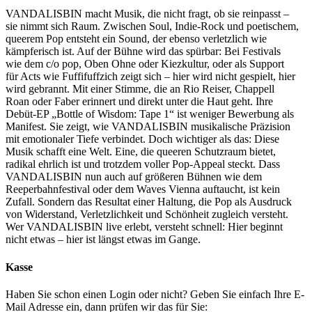
VANDALISBIN macht Musik, die nicht fragt, ob sie reinpasst –
sie nimmt sich Raum. Zwischen Soul, Indie-Rock und poetischem,
queerem Pop entsteht ein Sound, der ebenso verletzlich wie
kämpferisch ist. Auf der Bühne wird das spürbar: Bei Festivals
wie dem c/o pop, Oben Ohne oder Kiezkultur, oder als Support
für Acts wie Fuffifuffzich zeigt sich – hier wird nicht gespielt, hier
wird gebrannt. Mit einer Stimme, die an Rio Reiser, Chappell
Roan oder Faber erinnert und direkt unter die Haut geht. Ihre
Debüt-EP „Bottle of Wisdom: Tape 1“ ist weniger Bewerbung als
Manifest. Sie zeigt, wie VANDALISBIN musikalische Präzision
mit emotionaler Tiefe verbindet. Doch wichtiger als das: Diese
Musik schafft eine Welt. Eine, die queeren Schutzraum bietet,
radikal ehrlich ist und trotzdem voller Pop-Appeal steckt. Dass
VANDALISBIN nun auch auf größeren Bühnen wie dem
Reeperbahnfestival oder dem Waves Vienna auftaucht, ist kein
Zufall. Sondern das Resultat einer Haltung, die Pop als Ausdruck
von Widerstand, Verletzlichkeit und Schönheit zugleich versteht.
Wer VANDALISBIN live erlebt, versteht schnell: Hier beginnt
nicht etwas – hier ist längst etwas im Gange.
Kasse
Haben Sie schon einen Login oder nicht? Geben Sie einfach Ihre E-
Mail Adresse ein, dann prüfen wir das für Sie: