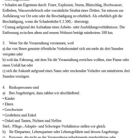
• Schaden am Eigentum durch: Feuer, Explosion, Sturm, Blitzschlag, Hochwasser,
Erdbeben, Wasserrohrbruch oder vorsätzliche Straftat eines Dritten. Sie müssen zur
Aufklärung vor Ort sein oder die Beschädigung ist erheblich. Als erheblich gilt die
Beschädigung, wenn die Schadenhöhe € 2.500,– übersteigt.
• Umzug aufgrund der Aufnahme eines Arbeits- oder Ausbildungsverhältnisses. Die
Entfernung zwischen altem und neuem Wohnort beträgt mindestens 100 km.
3. Wenn Sie die Veranstaltung versäumen, weil
a) das von Ihnen genutzte öffentliche Verkehrsmittel sich um mehr als drei Stunden
verspätet oder
b) weil das Fahrzeug, mit dem Sie die Veranstaltung erreichen wollten, eine Panne oder
einen Unfall hat oder
c) sich die Ankunft aufgrund eines Staus oder stockenden Verkehrs um mindestens drei
Stunden verzögert.
4. Risikopersonen sind
a) Ihre Angehörigen, dazu zählen wir abschließend:
• Kinder
• Eltern
• Geschwister
• Großeltern und Enkel
• Onkel und Tanten, Nichten und Neffen
Stief,- Pflege-, Adoptiv- und Schwieger-Verhältnisse stellen wir gleich.
b) Ihr Ehepartner, Lebenspartner oder Lebensgefährte und dessen Angehörige.
c) Personen, die nicht an der Veranstaltung teilnehmende minderjährige oder