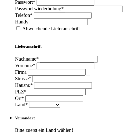
Passwort*
Passwort wiederholung*
Telefon*
Handy
Abweichende Lieferanschrift
Lieferanschrift
Nachname*
Vorname*
Firma
Strasse*
Hausnr.*
PLZ*
Ort*
Land*
Versandart
Bitte zuerst ein Land wählen!