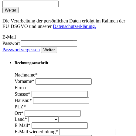
Weiter
Die Verarbeitung der persönlichen Daten erfolgt im Rahmen der
EU-DSGVO und unserer
Datenschutzerklärung.
E-Mail
Passwort
Passwort vergessen
Weiter
Rechnungsanschrift
Nachname*
Vorname*
Firma
Strasse*
Hausnr.*
PLZ*
Ort*
Land*
E-Mail*
E-Mail wiederholung*