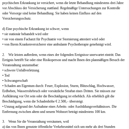
psychischen Erkrankung ist versichert, wenn die letzte Behandlung mindestens drei Jahre
vor Abschluss der Versicherung stattfand. Regelmäßige Untersuchungen zur Kontrolle
oder Vorsorge sind keine Behandlung. Sie haben keinen Einfluss auf den
Versicherungsschutz.
d) Eine psychische Erkrankung ist schwer, wenn
• sie stationär behandelt wird oder
• sie von einem Facharzt für Psychiatrie vor Stornierung attestiert wird oder
• von Ihrem Krankenversicherer eine ambulante Psychotherapie genehmigt wird.
2. Wir leisten außerdem, wenn eines der folgenden Ereignisse unerwartet eintritt. Das
Ereignis betrifft Sie oder eine Risikoperson und macht Ihnen den planmäßigen Besuch der
Veranstaltung unzumutbar:
• schwere Unfallverletzung
• Tod
• Schwangerschaft
• Schaden am Eigentum durch: Feuer, Explosion, Sturm, Blitzschlag, Hochwasser,
Erdbeben, Wasserrohrbruch oder vorsätzliche Straftat eines Dritten. Sie müssen zur
Aufklärung vor Ort sein oder die Beschädigung ist erheblich. Als erheblich gilt die
Beschädigung, wenn die Schadenhöhe € 2.500,– übersteigt.
• Umzug aufgrund der Aufnahme eines Arbeits- oder Ausbildungsverhältnisses. Die
Entfernung zwischen altem und neuem Wohnort beträgt mindestens 100 km.
3. Wenn Sie die Veranstaltung versäumen, weil
a) das von Ihnen genutzte öffentliche Verkehrsmittel sich um mehr als drei Stunden