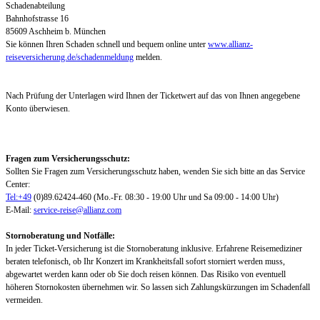
Schadenabteilung
Bahnhofstrasse 16
85609 Aschheim b. München
Sie können Ihren Schaden schnell und bequem online unter
www.allianz-
reiseversicherung.de/schadenmeldung
melden.
Nach Prüfung der Unterlagen wird Ihnen der Ticketwert auf das von Ihnen angegebene
Konto überwiesen.
Fragen zum Versicherungsschutz:
Sollten Sie Fragen zum Versicherungsschutz haben, wenden Sie sich bitte an das Service
Center:
Tel:+49
(0)89.62424-460 (Mo.-Fr. 08:30 - 19:00 Uhr und Sa 09:00 - 14:00 Uhr)
E-Mail:
service-reise@allianz.com
Stornoberatung und Notfälle:
In jeder Ticket-Versicherung ist die Stornoberatung inklusive. Erfahrene Reisemediziner
beraten telefonisch, ob Ihr Konzert im Krankheitsfall sofort storniert werden muss,
abgewartet werden kann oder ob Sie doch reisen können. Das Risiko von eventuell
höheren Stornokosten übernehmen wir. So lassen sich Zahlungskürzungen im Schadenfall
vermeiden.