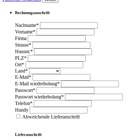
Rechnungsanschrift
Nachname*
Vorname*
Firma
Strasse*
Hausnr.*
PLZ*
Ort*
Land*
E-Mail*
E-Mail wiederholung*
Passwort*
Passwort wiederholung*
Telefon*
Handy
Abweichende Lieferanschrift
Lieferanschrift