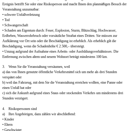
Ereignis betrifft Sie oder eine Risikoperson und macht Ihnen den planmäßigen Besuch der
Veranstaltung unzumutbar:
• schwere Unfallverletzung
• Tod
• Schwangerschaft
• Schaden am Eigentum durch: Feuer, Explosion, Sturm, Blitzschlag, Hochwasser,
Erdbeben, Wasserrohrbruch oder vorsätzliche Straftat eines Dritten. Sie müssen zur
Aufklärung vor Ort sein oder die Beschädigung ist erheblich. Als erheblich gilt die
Beschädigung, wenn die Schadenhöhe € 2.500,– übersteigt.
• Umzug aufgrund der Aufnahme eines Arbeits- oder Ausbildungsverhältnisses. Die
Entfernung zwischen altem und neuem Wohnort beträgt mindestens 100 km.
3. Wenn Sie die Veranstaltung versäumen, weil
a) das von Ihnen genutzte öffentliche Verkehrsmittel sich um mehr als drei Stunden
verspätet oder
b) weil das Fahrzeug, mit dem Sie die Veranstaltung erreichen wollten, eine Panne oder
einen Unfall hat oder
c) sich die Ankunft aufgrund eines Staus oder stockenden Verkehrs um mindestens drei
Stunden verzögert.
4. Risikopersonen sind
a) Ihre Angehörigen, dazu zählen wir abschließend:
• Kinder
• Eltern
• Geschwister