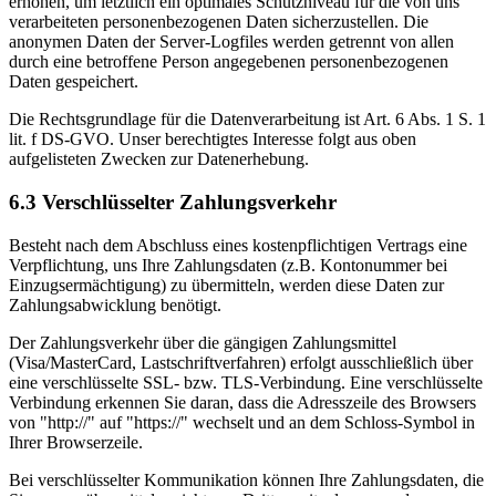
erhöhen, um letztlich ein optimales Schutzniveau für die von uns
verarbeiteten personenbezogenen Daten sicherzustellen. Die
anonymen Daten der Server-Logfiles werden getrennt von allen
durch eine betroffene Person angegebenen personenbezogenen
Daten gespeichert.
Die Rechtsgrundlage für die Datenverarbeitung ist Art. 6 Abs. 1 S. 1
lit. f DS-GVO. Unser berechtigtes Interesse folgt aus oben
aufgelisteten Zwecken zur Datenerhebung.
6.3 Verschlüsselter Zahlungsverkehr
Besteht nach dem Abschluss eines kostenpflichtigen Vertrags eine
Verpflichtung, uns Ihre Zahlungsdaten (z.B. Kontonummer bei
Einzugsermächtigung) zu übermitteln, werden diese Daten zur
Zahlungsabwicklung benötigt.
Der Zahlungsverkehr über die gängigen Zahlungsmittel
(Visa/MasterCard, Lastschriftverfahren) erfolgt ausschließlich über
eine verschlüsselte SSL- bzw. TLS-Verbindung. Eine verschlüsselte
Verbindung erkennen Sie daran, dass die Adresszeile des Browsers
von "http://" auf "https://" wechselt und an dem Schloss-Symbol in
Ihrer Browserzeile.
Bei verschlüsselter Kommunikation können Ihre Zahlungsdaten, die