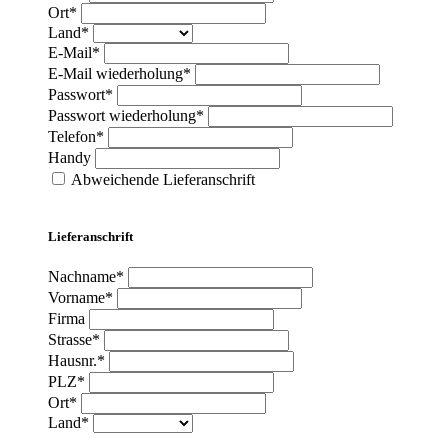
Ort*
Land*
E-Mail*
E-Mail wiederholung*
Passwort*
Passwort wiederholung*
Telefon*
Handy
Abweichende Lieferanschrift
Lieferanschrift
Nachname*
Vorname*
Firma
Strasse*
Hausnr.*
PLZ*
Ort*
Land*