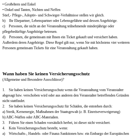
• Großeltern und Enkel
• Onkel und Tanten, Nichten und Neffen
Stief,- Pflege-, Adoptiv- und Schwieger-Verhältnisse stellen wir gleich.
b) Ihr Ehepartner, Lebenspartner oder Lebensgefährte und dessen Angehörige.
c) Personen, die nicht an der Veranstaltung teilnehmende minderjährige oder
pflegebedürftige Angehörige betreuen.
d) Personen, die gemeinsam mit Ihnen ein Ticket gekauft und versichert haben.
Außerdem deren Angehörige. Diese Regel gilt nur, wenn Sie mit höchstens vier weiteren
Personen gemeinsam Tickets für eine Veranstaltung gekauft haben.
Wann haben Sie keinen Versicherungsschutz
(Allgemeine und Besondere Ausschlüsse)?
1. Sie haben keinen Versicherungsschutz wenn die Veranstaltung vom Veranstalter
abgesagt bzw. verschoben wird oder aus anderen den Veranstalter betreffenden Gründen
nicht stattfindet.
2. Sie haben keinen Versicherungsschutz für Schäden, die entstehen durch:
a) Streik, Kernenergie, Maßnahmen der Staatsgewalt (z. B. Einreiseverweigerung)
b) ABC-Waffen oder ABC-Materialien.
3. Führen Sie einen Schaden vorsätzlich herbei, ist dieser nicht versichert.
4. Kein Versicherungsschutz besteht, wenn:
a) Wirtschafts-, Handels- oder Finanz-Sanktionen bzw. ein Embargo der Europäischen