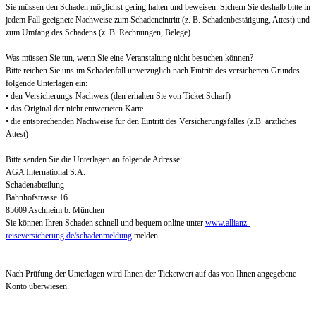
Sie müssen den Schaden möglichst gering halten und beweisen. Sichern Sie deshalb bitte in
jedem Fall geeignete Nachweise zum Schadeneintritt (z. B. Schadenbestätigung, Attest) und
zum Umfang des Schadens (z. B. Rechnungen, Belege).
Was müssen Sie tun, wenn Sie eine Veranstaltung nicht besuchen können?
Bitte reichen Sie uns im Schadenfall unverzüglich nach Eintritt des versicherten Grundes
folgende Unterlagen ein:
• den Versicherungs-Nachweis (den erhalten Sie von Ticket Scharf)
• das Original der nicht entwerteten Karte
• die entsprechenden Nachweise für den Eintritt des Versicherungsfalles (z.B. ärztliches
Attest)
Bitte senden Sie die Unterlagen an folgende Adresse:
AGA International S.A.
Schadenabteilung
Bahnhofstrasse 16
85609 Aschheim b. München
Sie können Ihren Schaden schnell und bequem online unter
www.allianz-
reiseversicherung.de/schadenmeldung
melden.
Nach Prüfung der Unterlagen wird Ihnen der Ticketwert auf das von Ihnen angegebene
Konto überwiesen.