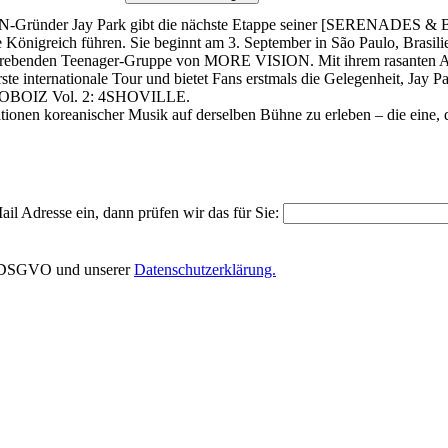
ION-Gründer Jay Park gibt die nächste Etappe seiner [SERENADES &
 Königreich führen. Sie beginnt am 3. September in São Paulo, Brasi
rebenden Teenager-Gruppe von MORE VISION. Mit ihrem rasanten Aufst
te internationale Tour und bietet Fans erstmals die Gelegenheit, Ja
 4SHOBOIZ Vol. 2: 4SHOVILLE.
ionen koreanischer Musik auf derselben Bühne zu erleben – die eine, d
il Adresse ein, dann prüfen wir das für Sie:
EU-DSGVO und unserer
Datenschutzerklärung.