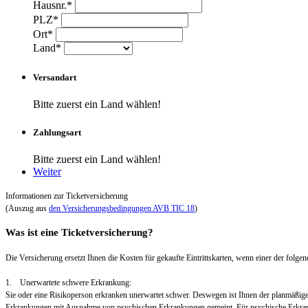
Hausnr.*
PLZ*
Ort*
Land*
Versandart
Bitte zuerst ein Land wählen!
Zahlungsart
Bitte zuerst ein Land wählen!
Weiter
Informationen zur Ticketversicherung
(Auszug aus
den Versicherungsbedingungen AVB TIC 18
)
Was ist eine Ticketversicherung?
Die Versicherung ersetzt Ihnen die Kosten für gekaufte Eintrittskarten, wenn einer der folgend
1. Unerwartete schwere Erkrankung:
Sie oder eine Risikoperson erkranken unerwartet schwer. Deswegen ist Ihnen der planmäßig
Erkrankungen mit Ausnahme von psychischen Erkrankungen gemeint. Für psychische Erkra