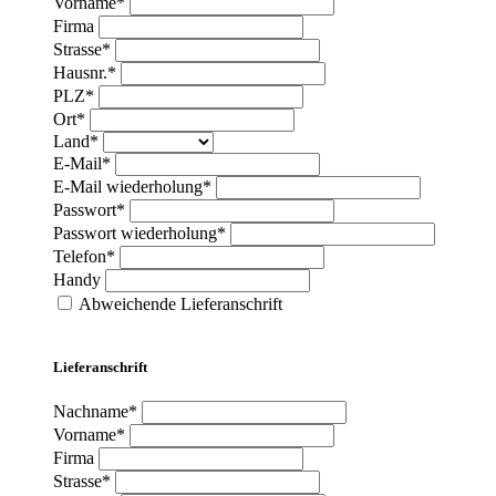
Vorname*
Firma
Strasse*
Hausnr.*
PLZ*
Ort*
Land*
E-Mail*
E-Mail wiederholung*
Passwort*
Passwort wiederholung*
Telefon*
Handy
Abweichende Lieferanschrift
Lieferanschrift
Nachname*
Vorname*
Firma
Strasse*