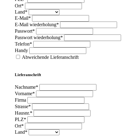
Ort*
Land*
E-Mail*
E-Mail wiederholung*
Passwort*
Passwort wiederholung*
Telefon*
Handy
Abweichende Lieferanschrift
Lieferanschrift
Nachname*
Vorname*
Firma
Strasse*
Hausnr.*
PLZ*
Ort*
Land*