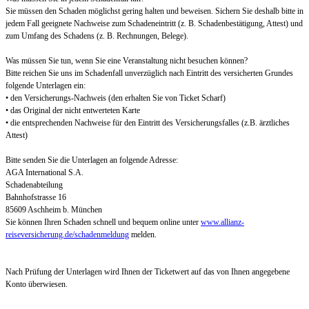
Sie müssen den Schaden möglichst gering halten und beweisen. Sichern Sie deshalb bitte in
jedem Fall geeignete Nachweise zum Schadeneintritt (z. B. Schadenbestätigung, Attest) und
zum Umfang des Schadens (z. B. Rechnungen, Belege).
Was müssen Sie tun, wenn Sie eine Veranstaltung nicht besuchen können?
Bitte reichen Sie uns im Schadenfall unverzüglich nach Eintritt des versicherten Grundes
folgende Unterlagen ein:
• den Versicherungs-Nachweis (den erhalten Sie von Ticket Scharf)
• das Original der nicht entwerteten Karte
• die entsprechenden Nachweise für den Eintritt des Versicherungsfalles (z.B. ärztliches
Attest)
Bitte senden Sie die Unterlagen an folgende Adresse:
AGA International S.A.
Schadenabteilung
Bahnhofstrasse 16
85609 Aschheim b. München
Sie können Ihren Schaden schnell und bequem online unter
www.allianz-
reiseversicherung.de/schadenmeldung
melden.
Nach Prüfung der Unterlagen wird Ihnen der Ticketwert auf das von Ihnen angegebene
Konto überwiesen.