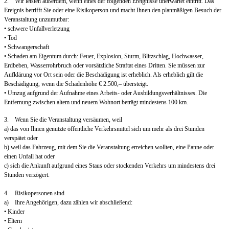
2. Wir leisten außerdem, wenn eines der folgenden Ereignisse unerwartet eintritt. Das
Ereignis betrifft Sie oder eine Risikoperson und macht Ihnen den planmäßigen Besuch der
Veranstaltung unzumutbar:
• schwere Unfallverletzung
• Tod
• Schwangerschaft
• Schaden am Eigentum durch: Feuer, Explosion, Sturm, Blitzschlag, Hochwasser,
Erdbeben, Wasserrohrbruch oder vorsätzliche Straftat eines Dritten. Sie müssen zur
Aufklärung vor Ort sein oder die Beschädigung ist erheblich. Als erheblich gilt die
Beschädigung, wenn die Schadenhöhe € 2.500,– übersteigt.
• Umzug aufgrund der Aufnahme eines Arbeits- oder Ausbildungsverhältnisses. Die
Entfernung zwischen altem und neuem Wohnort beträgt mindestens 100 km.
3. Wenn Sie die Veranstaltung versäumen, weil
a) das von Ihnen genutzte öffentliche Verkehrsmittel sich um mehr als drei Stunden
verspätet oder
b) weil das Fahrzeug, mit dem Sie die Veranstaltung erreichen wollten, eine Panne oder
einen Unfall hat oder
c) sich die Ankunft aufgrund eines Staus oder stockenden Verkehrs um mindestens drei
Stunden verzögert.
4. Risikopersonen sind
a) Ihre Angehörigen, dazu zählen wir abschließend:
• Kinder
• Eltern