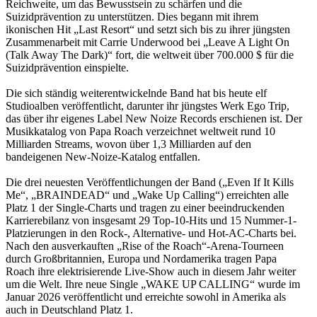
Reichweite, um das Bewusstsein zu schärfen und die
Suizidprävention zu unterstützen. Dies begann mit ihrem
ikonischen Hit „Last Resort“ und setzt sich bis zu ihrer jüngsten
Zusammenarbeit mit Carrie Underwood bei „Leave A Light On
(Talk Away The Dark)“ fort, die weltweit über 700.000 $ für die
Suizidprävention einspielte.
Die sich ständig weiterentwickelnde Band hat bis heute elf
Studioalben veröffentlicht, darunter ihr jüngstes Werk Ego Trip,
das über ihr eigenes Label New Noize Records erschienen ist. Der
Musikkatalog von Papa Roach verzeichnet weltweit rund 10
Milliarden Streams, wovon über 1,3 Milliarden auf den
bandeigenen New-Noize-Katalog entfallen.
Die drei neuesten Veröffentlichungen der Band („Even If It Kills
Me“, „BRAINDEAD“ und „Wake Up Calling“) erreichten alle
Platz 1 der Single-Charts und tragen zu einer beeindruckenden
Karrierebilanz von insgesamt 29 Top-10-Hits und 15 Nummer-1-
Platzierungen in den Rock-, Alternative- und Hot-AC-Charts bei.
Nach den ausverkauften „Rise of the Roach“-Arena-Tourneen
durch Großbritannien, Europa und Nordamerika tragen Papa
Roach ihre elektrisierende Live-Show auch in diesem Jahr weiter
um die Welt. Ihre neue Single „WAKE UP CALLING“ wurde im
Januar 2026 veröffentlicht und erreichte sowohl in Amerika als
auch in Deutschland Platz 1.