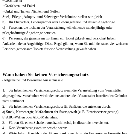
• Geschwister
• Großeltern und Enkel
• Onkel und Tanten, Nichten und Neffen
Stief,- Pflege-, Adoptiv- und Schwieger-Verhältnisse stellen wir gleich.
b) Ihr Ehepartner, Lebenspartner oder Lebensgefährte und dessen Angehörige.
c) Personen, die nicht an der Veranstaltung teilnehmende minderjährige oder
pflegebedürftige Angehörige betreuen.
d) Personen, die gemeinsam mit Ihnen ein Ticket gekauft und versichert haben.
Außerdem deren Angehörige. Diese Regel gilt nur, wenn Sie mit höchstens vier weiteren
Personen gemeinsam Tickets für eine Veranstaltung gekauft haben.
Wann haben Sie keinen Versicherungsschutz
(Allgemeine und Besondere Ausschlüsse)?
1. Sie haben keinen Versicherungsschutz wenn die Veranstaltung vom Veranstalter
abgesagt bzw. verschoben wird oder aus anderen den Veranstalter betreffenden Gründen
nicht stattfindet.
2. Sie haben keinen Versicherungsschutz für Schäden, die entstehen durch:
a) Streik, Kernenergie, Maßnahmen der Staatsgewalt (z. B. Einreiseverweigerung)
b) ABC-Waffen oder ABC-Materialien.
3. Führen Sie einen Schaden vorsätzlich herbei, ist dieser nicht versichert.
4. Kein Versicherungsschutz besteht, wenn:
a) Wirtschafts-, Handels- oder Finanz-Sanktionen bzw. ein Embargo der Europäischen