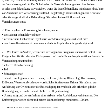
c) Eine psychische Erkrankung ist unerwartet, wenn sie zum ersten Mal nach Abschluss
der Versicherung auftritt. Der Schub oder die Verschlechterung einer chronischen
psychischen Erkrankung ist versichert, wenn die letzte Behandlung mindestens drei Jahre
vor Abschluss der Versicherung stattfand. Regelmäßige Untersuchungen zur Kontrolle
oder Vorsorge sind keine Behandlung. Sie haben keinen Einfluss auf den
Versicherungsschutz.
d) Eine psychische Erkrankung ist schwer, wenn
• sie stationär behandelt wird oder
• sie von einem Facharzt für Psychiatrie vor Stornierung attestiert wird oder
• von Ihrem Krankenversicherer eine ambulante Psychotherapie genehmigt wird.
2. Wir leisten außerdem, wenn eines der folgenden Ereignisse unerwartet eintritt. Das
Ereignis betrifft Sie oder eine Risikoperson und macht Ihnen den planmäßigen Besuch der
Veranstaltung unzumutbar:
• schwere Unfallverletzung
• Tod
• Schwangerschaft
• Schaden am Eigentum durch: Feuer, Explosion, Sturm, Blitzschlag, Hochwasser,
Erdbeben, Wasserrohrbruch oder vorsätzliche Straftat eines Dritten. Sie müssen zur
Aufklärung vor Ort sein oder die Beschädigung ist erheblich. Als erheblich gilt die
Beschädigung, wenn die Schadenhöhe € 2.500,– übersteigt.
• Umzug aufgrund der Aufnahme eines Arbeits- oder Ausbildungsverhältnisses. Die
Entfernung zwischen altem und neuem Wohnort beträgt mindestens 100 km.