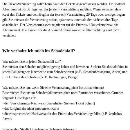
Die Ticket-Versicherung sollte beim Kauf der Tickets abgeschlossen werden. Ein späterer
Abschluss ist bis 30 Tage vor der (ersten) Veranstaltung möglich. Wenn zwischen dem
Kauf des Tickets und dem Beginn der (ersten) Veranstaltung 29 Tage oder weniger liegen,
gilt: Sie müssen die Versicherung sofort, spätestens innerhalb der nächsten drei Tage,
abschließen. Der Versicherungsschutz gilt nur für die Eintritts- / Dauerkarte bzw. das
Abonnement. Die Kosten für die An- und Abreise sowie die Übernachtung sind nicht
versichert.
Wie verhalte ich mich im Schadenfall?
Was müssen Sie in jedem Schadenfall tun?
Sie müssen den Schaden möglichst gering halten und beweisen. Sichern Sie deshalb bitte in
jedem Fall geeignete Nachweise zum Schadeneintritt (z. B. Schadenbestätigung, Attest) und
zum Umfang des Schadens (z. B. Rechnungen, Belege).
Was müssen Sie tun, wenn Sie eine Veranstaltung nicht besuchen können?
Bitte reichen Sie uns im Schadenfall unverzüglich nach Eintritt des versicherten Grundes
folgende Unterlagen ein:
• den Versicherungs-Nachweis (den erhalten Sie von Ticket Scharf)
• das Original der nicht entwerteten Karte
• die entsprechenden Nachweise für den Eintritt des Versicherungsfalles (z.B. ärztliches
Attest)
Bitte senden Sie die Unterlagen an folgende Adresse: