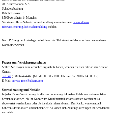
AGA International S.A.
Schadenabteilung
Bahnhofstrasse 16
85609 Aschheim b. München
Sie können Ihren Schaden schnell und bequem online unter
www.allianz-
reiseversicherung.de/schadenmeldung
melden.
Nach Prüfung der Unterlagen wird Ihnen der Ticketwert auf das von Ihnen angegebene
Konto überwiesen.
Fragen zum Versicherungsschutz:
Sollten Sie Fragen zum Versicherungsschutz haben, wenden Sie sich bitte an das Service
Center:
Tel:+49
(0)89.62424-460 (Mo.-Fr. 08:30 - 19:00 Uhr und Sa 09:00 - 14:00 Uhr)
E-Mail:
service-reise@allianz.com
Stornoberatung und Notfälle:
In jeder Ticket-Versicherung ist die Stornoberatung inklusive. Erfahrene Reisemediziner
beraten telefonisch, ob Ihr Konzert im Krankheitsfall sofort storniert werden muss,
abgewartet werden kann oder ob Sie doch reisen können. Das Risiko von eventuell
höheren Stornokosten übernehmen wir. So lassen sich Zahlungskürzungen im Schadenfall
vermeiden.