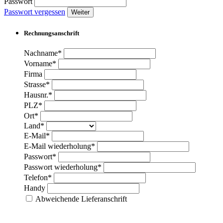
Passwort
Passwort vergessen
Weiter
Rechnungsanschrift
Nachname*
Vorname*
Firma
Strasse*
Hausnr.*
PLZ*
Ort*
Land*
E-Mail*
E-Mail wiederholung*
Passwort*
Passwort wiederholung*
Telefon*
Handy
Abweichende Lieferanschrift