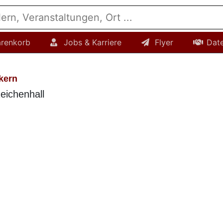
renkorb
Jobs & Karriere
Flyer
Dat
kern
eichenhall