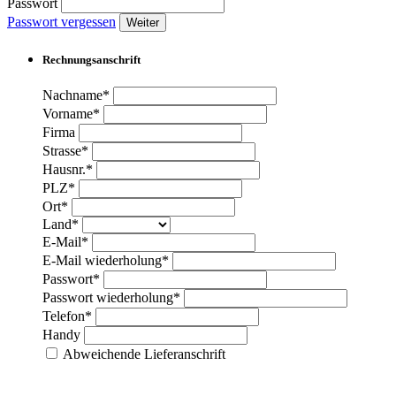
Passwort
Passwort vergessen
Weiter
Rechnungsanschrift
Nachname*
Vorname*
Firma
Strasse*
Hausnr.*
PLZ*
Ort*
Land*
E-Mail*
E-Mail wiederholung*
Passwort*
Passwort wiederholung*
Telefon*
Handy
Abweichende Lieferanschrift