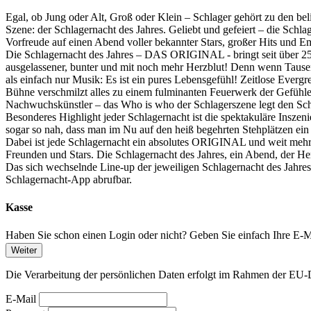
Egal, ob Jung oder Alt, Groß oder Klein – Schlager gehört zu den be
Szene: der Schlagernacht des Jahres. Geliebt und gefeiert – die Schla
Vorfreude auf einen Abend voller bekannter Stars, großer Hits und E
Die Schlagernacht des Jahres – DAS ORIGINAL - bringt seit über 25 J
ausgelassener, bunter und mit noch mehr Herzblut! Denn wenn Tausen
als einfach nur Musik: Es ist ein pures Lebensgefühl! Zeitlose Ever
Bühne verschmilzt alles zu einem fulminanten Feuerwerk der Gefühle u
Nachwuchskünstler – das Who is who der Schlagerszene legt den Sch
Besonderes Highlight jeder Schlagernacht ist die spektakuläre Inszen
sogar so nah, dass man im Nu auf den heiß begehrten Stehplätzen ein 
Dabei ist jede Schlagernacht ein absolutes ORIGINAL und weit mehr 
Freunden und Stars. Die Schlagernacht des Jahres, ein Abend, der Her
Das sich wechselnde Line-up der jeweiligen Schlagernacht des Jahre
Schlagernacht-App abrufbar.
Kasse
Haben Sie schon einen Login oder nicht? Geben Sie einfach Ihre E-Ma
Weiter
Die Verarbeitung der persönlichen Daten erfolgt im Rahmen der 
E-Mail