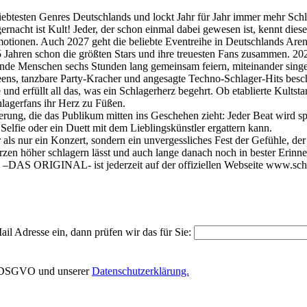
liebtesten Genres Deutschlands und lockt Jahr für Jahr immer mehr Sch
gernacht ist Kult! Jeder, der schon einmal dabei gewesen ist, kennt di
motionen. Auch 2027 geht die beliebte Eventreihe in Deutschlands Aren
ahren schon die größten Stars und ihre treuesten Fans zusammen. 2027
de Menschen sechs Stunden lang gemeinsam feiern, miteinander singen 
greens, tanzbare Party-Kracher und angesagte Techno-Schlager-Hits besc
nd erfüllt all das, was ein Schlagerherz begehrt. Ob etablierte Kultst
lagerfans ihr Herz zu Füßen.
ierung, die das Publikum mitten ins Geschehen zieht: Jeder Beat wird s
Selfie oder ein Duett mit dem Lieblingskünstler ergattern kann.
als nur ein Konzert, sondern ein unvergessliches Fest der Gefühle, de
zen höher schlagern lässt und auch lange danach noch in bester Erinne
s –DAS ORIGINAL- ist jederzeit auf der offiziellen Webseite www.sch
il Adresse ein, dann prüfen wir das für Sie:
EU-DSGVO und unserer
Datenschutzerklärung.