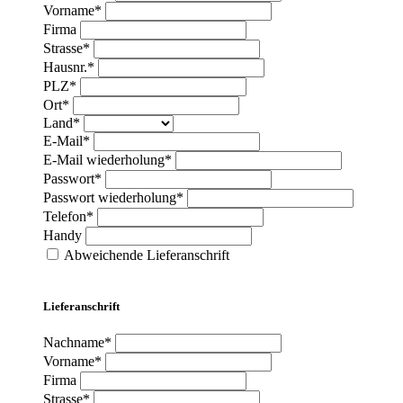
Vorname*
Firma
Strasse*
Hausnr.*
PLZ*
Ort*
Land*
E-Mail*
E-Mail wiederholung*
Passwort*
Passwort wiederholung*
Telefon*
Handy
Abweichende Lieferanschrift
Lieferanschrift
Nachname*
Vorname*
Firma
Strasse*