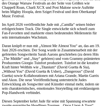
des Orange Warsaw Festivals an der Seite von Größen wie
Chappell Roan, Charli XCX und Post Malone sowie Auftritte
beim Mighty Hoopla, dem Sziget Festival und dem Oberkampf
Music Festival.
Im April 2026 veröffentlichte Jude mit „Camilla“ seinen bisher
erfolgreichsten Track. Die Single entwickelte sich schnell zum
Fan-Favoriten und markierte einen bedeutenden Meilenstein für
sein internationales Wachstum.
Daran knüpft er nun mit „Almost Me Almost You“ an, das am 19.
Juni 2026 erschien. Der Song wurde in Zusammenarbeit mit der
gefeierten Songwriterin Sarah Aarons geschrieben (zu deren Hits
„The Middle“ und „Stay“ gehören) und vom Grammy-prämierten
Produzenten Giorgio Tuinfort produziert. Tuinfort ist die kreative
Kraft hinter Welthits wie „Titanium“ (David Guetta & Sia),
„Without You“ (David Guetta & Usher), „Dangerous“ (David
Guetta) sowie Kollaborationen mit Ariana Grande, Martin Garrix
und Akon. Die neue Veröffentlichung unterstreicht Judes
Entwicklung als Songwriter und Künstler einmal mehr, indem sie
sein charakteristisches, emotionales Storytelling mit erstklassigem
Pop-Handwerk verbindet.
Diesen September kehrt Jude für seine mit Spannung erwartete
zweite europäische Headliner-Tournee, „Once Upon A Tour“,