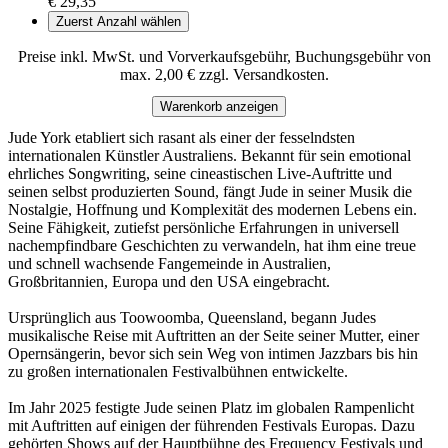
€ 29,35
Zuerst Anzahl wählen
Preise inkl. MwSt. und Vorverkaufsgebühr, Buchungsgebühr von
max. 2,00 € zzgl. Versandkosten.
Warenkorb anzeigen
Jude York etabliert sich rasant als einer der fesselndsten
internationalen Künstler Australiens. Bekannt für sein emotional
ehrliches Songwriting, seine cineastischen Live-Auftritte und
seinen selbst produzierten Sound, fängt Jude in seiner Musik die
Nostalgie, Hoffnung und Komplexität des modernen Lebens ein.
Seine Fähigkeit, zutiefst persönliche Erfahrungen in universell
nachempfindbare Geschichten zu verwandeln, hat ihm eine treue
und schnell wachsende Fangemeinde in Australien,
Großbritannien, Europa und den USA eingebracht.
Ursprünglich aus Toowoomba, Queensland, begann Judes
musikalische Reise mit Auftritten an der Seite seiner Mutter, einer
Opernsängerin, bevor sich sein Weg von intimen Jazzbars bis hin
zu großen internationalen Festivalbühnen entwickelte.
Im Jahr 2025 festigte Jude seinen Platz im globalen Rampenlicht
mit Auftritten auf einigen der führenden Festivals Europas. Dazu
gehörten Shows auf der Hauptbühne des Frequency Festivals und