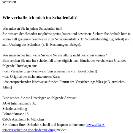
versichert.
Wie verhalte ich mich im Schadenfall?
Was müssen Sie in jedem Schadenfall tun?
Sie müssen den Schaden möglichst gering halten und beweisen. Sichern Sie deshalb bitte in
jedem Fall geeignete Nachweise zum Schadeneintritt (z. B. Schadenbestätigung, Attest) und
zum Umfang des Schadens (z. B. Rechnungen, Belege).
Was müssen Sie tun, wenn Sie eine Veranstaltung nicht besuchen können?
Bitte reichen Sie uns im Schadenfall unverzüglich nach Eintritt des versicherten Grundes
folgende Unterlagen ein:
• den Versicherungs-Nachweis (den erhalten Sie von Ticket Scharf)
• das Original der nicht entwerteten Karte
• die entsprechenden Nachweise für den Eintritt des Versicherungsfalles (z.B. ärztliches
Attest)
Bitte senden Sie die Unterlagen an folgende Adresse:
AGA International S.A.
Schadenabteilung
Bahnhofstrasse 16
85609 Aschheim b. München
Sie können Ihren Schaden schnell und bequem online unter
www.allianz-
reiseversicherung.de/schadenmeldung
melden.