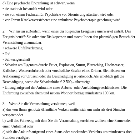
d) Eine psychische Erkrankung ist schwer, wenn
• sie stationär behandelt wird oder
• sie von einem Facharzt für Psychiatrie vor Stornierung attestiert wird oder
• von Ihrem Krankenversicherer eine ambulante Psychotherapie genehmigt wird.
2. Wir leisten außerdem, wenn eines der folgenden Ereignisse unerwartet eintritt. Das
Ereignis betrifft Sie oder eine Risikoperson und macht Ihnen den planmäßigen Besuch der
Veranstaltung unzumutbar:
• schwere Unfallverletzung
• Tod
• Schwangerschaft
• Schaden am Eigentum durch: Feuer, Explosion, Sturm, Blitzschlag, Hochwasser,
Erdbeben, Wasserrohrbruch oder vorsätzliche Straftat eines Dritten. Sie müssen zur
Aufklärung vor Ort sein oder die Beschädigung ist erheblich. Als erheblich gilt die
Beschädigung, wenn die Schadenhöhe € 2.500,– übersteigt.
• Umzug aufgrund der Aufnahme eines Arbeits- oder Ausbildungsverhältnisses. Die
Entfernung zwischen altem und neuem Wohnort beträgt mindestens 100 km.
3. Wenn Sie die Veranstaltung versäumen, weil
a) das von Ihnen genutzte öffentliche Verkehrsmittel sich um mehr als drei Stunden
verspätet oder
b) weil das Fahrzeug, mit dem Sie die Veranstaltung erreichen wollten, eine Panne oder
einen Unfall hat oder
c) sich die Ankunft aufgrund eines Staus oder stockenden Verkehrs um mindestens drei
Stunden verzögert.