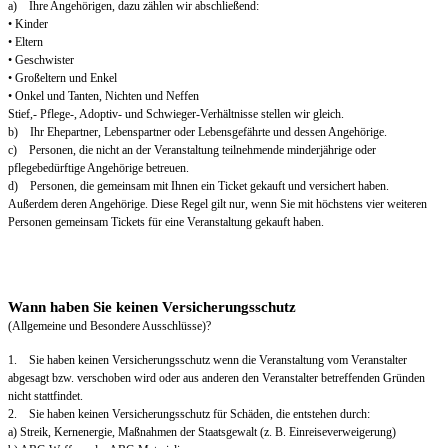
a) Ihre Angehörigen, dazu zählen wir abschließend:
• Kinder
• Eltern
• Geschwister
• Großeltern und Enkel
• Onkel und Tanten, Nichten und Neffen
Stief,- Pflege-, Adoptiv- und Schwieger-Verhältnisse stellen wir gleich.
b) Ihr Ehepartner, Lebenspartner oder Lebensgefährte und dessen Angehörige.
c) Personen, die nicht an der Veranstaltung teilnehmende minderjährige oder
pflegebedürftige Angehörige betreuen.
d) Personen, die gemeinsam mit Ihnen ein Ticket gekauft und versichert haben.
Außerdem deren Angehörige. Diese Regel gilt nur, wenn Sie mit höchstens vier weiteren
Personen gemeinsam Tickets für eine Veranstaltung gekauft haben.
Wann haben Sie keinen Versicherungsschutz
(Allgemeine und Besondere Ausschlüsse)?
1. Sie haben keinen Versicherungsschutz wenn die Veranstaltung vom Veranstalter
abgesagt bzw. verschoben wird oder aus anderen den Veranstalter betreffenden Gründen
nicht stattfindet.
2. Sie haben keinen Versicherungsschutz für Schäden, die entstehen durch:
a) Streik, Kernenergie, Maßnahmen der Staatsgewalt (z. B. Einreiseverweigerung)