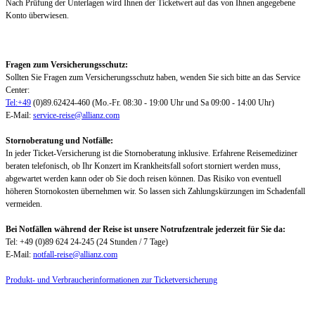
Nach Prüfung der Unterlagen wird Ihnen der Ticketwert auf das von Ihnen angegebene
Konto überwiesen.
Fragen zum Versicherungsschutz:
Sollten Sie Fragen zum Versicherungsschutz haben, wenden Sie sich bitte an das Service
Center:
Tel:+49
(0)89.62424-460 (Mo.-Fr. 08:30 - 19:00 Uhr und Sa 09:00 - 14:00 Uhr)
E-Mail:
service-reise@allianz.com
Stornoberatung und Notfälle:
In jeder Ticket-Versicherung ist die Stornoberatung inklusive. Erfahrene Reisemediziner
beraten telefonisch, ob Ihr Konzert im Krankheitsfall sofort storniert werden muss,
abgewartet werden kann oder ob Sie doch reisen können. Das Risiko von eventuell
höheren Stornokosten übernehmen wir. So lassen sich Zahlungskürzungen im Schadenfall
vermeiden.
Bei Notfällen während der Reise ist unsere Notrufzentrale jederzeit für Sie da:
Tel: +49 (0)89 624 24-245 (24 Stunden / 7 Tage)
E-Mail:
notfall-reise@allianz.com
Produkt- und Verbraucherinformationen zur Ticketversicherung