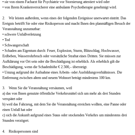
• sie von einem Facharzt für Psychiatrie vor Stornierung attestiert wird oder
• von Ihrem Krankenversicherer eine ambulante Psychotherapie genehmigt wird.
2. Wir leisten außerdem, wenn eines der folgenden Ereignisse unerwartet eintritt. Das
Ereignis betrifft Sie oder eine Risikoperson und macht Ihnen den planmäßigen Besuch der
Veranstaltung unzumutbar:
• schwere Unfallverletzung
• Tod
• Schwangerschaft
• Schaden am Eigentum durch: Feuer, Explosion, Sturm, Blitzschlag, Hochwasser,
Erdbeben, Wasserrohrbruch oder vorsätzliche Straftat eines Dritten. Sie müssen zur
Aufklärung vor Ort sein oder die Beschädigung ist erheblich. Als erheblich gilt die
Beschädigung, wenn die Schadenhöhe € 2.500,– übersteigt.
• Umzug aufgrund der Aufnahme eines Arbeits- oder Ausbildungsverhältnisses. Die
Entfernung zwischen altem und neuem Wohnort beträgt mindestens 100 km.
3. Wenn Sie die Veranstaltung versäumen, weil
a) das von Ihnen genutzte öffentliche Verkehrsmittel sich um mehr als drei Stunden
verspätet oder
b) weil das Fahrzeug, mit dem Sie die Veranstaltung erreichen wollten, eine Panne oder
einen Unfall hat oder
c) sich die Ankunft aufgrund eines Staus oder stockenden Verkehrs um mindestens drei
Stunden verzögert.
4. Risikopersonen sind