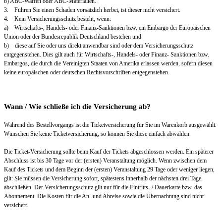
b) ABC-Waffen oder ABC-Materialien.
3. Führen Sie einen Schaden vorsätzlich herbei, ist dieser nicht versichert.
4. Kein Versicherungsschutz besteht, wenn:
a) Wirtschafts-, Handels- oder Finanz-Sanktionen bzw. ein Embargo der Europäischen
Union oder der Bundesrepublik Deutschland bestehen und
b) diese auf Sie oder uns direkt anwendbar sind oder dem Versicherungsschutz
entgegenstehen. Dies gilt auch für Wirtschafts-, Handels- oder Finanz- Sanktionen bzw.
Embargos, die durch die Vereinigten Staaten von Amerika erlassen werden, sofern diesen
keine europäischen oder deutschen Rechtsvorschriften entgegenstehen.
Wann / Wie schließe ich die Versicherung ab?
Während des Bestellvorgangs ist die Ticketversicherung für Sie im Warenkorb ausgewählt.
Wünschen Sie keine Ticketversicherung, so können Sie diese einfach abwählen.
Die Ticket-Versicherung sollte beim Kauf der Tickets abgeschlossen werden. Ein späterer
Abschluss ist bis 30 Tage vor der (ersten) Veranstaltung möglich. Wenn zwischen dem
Kauf des Tickets und dem Beginn der (ersten) Veranstaltung 29 Tage oder weniger liegen,
gilt: Sie müssen die Versicherung sofort, spätestens innerhalb der nächsten drei Tage,
abschließen. Der Versicherungsschutz gilt nur für die Eintritts- / Dauerkarte bzw. das
Abonnement. Die Kosten für die An- und Abreise sowie die Übernachtung sind nicht
versichert.