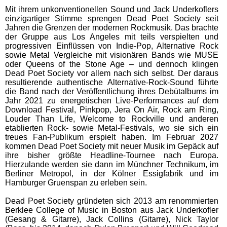
Mit ihrem unkonventionellen Sound und Jack Underkoflers
einzigartiger Stimme sprengen Dead Poet Society seit
Jahren die Grenzen der modernen Rockmusik. Das brachte
der Gruppe aus Los Angeles mit teils verspielten und
progressiven Einflüssen von Indie-Pop, Alternative Rock
sowie Metal Vergleiche mit visionären Bands wie MUSE
oder Queens of the Stone Age – und dennoch klingen
Dead Poet Society vor allem nach sich selbst. Der daraus
resultierende authentische Alternative-Rock-Sound führte
die Band nach der Veröffentlichung ihres Debütalbums im
Jahr 2021 zu energetischen Live-Performances auf dem
Download Festival, Pinkpop, Jera On Air, Rock am Ring,
Louder Than Life, Welcome to Rockville und anderen
etablierten Rock- sowie Metal-Festivals, wo sie sich ein
treues Fan-Publikum erspielt haben. Im Februar 2027
kommen Dead Poet Society mit neuer Musik im Gepäck auf
ihre bisher größte Headline-Tournee nach Europa.
Hierzulande werden sie dann im Münchner Technikum, im
Berliner Metropol, in der Kölner Essigfabrik und im
Hamburger Gruenspan zu erleben sein.
Dead Poet Society gründeten sich 2013 am renommierten
Berklee College of Music in Boston aus Jack Underkofler
(Gesang & Gitarre), Jack Collins (Gitarre), Nick Taylor