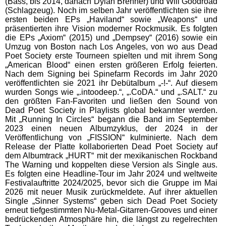
(Bass, bis 2014, danach Dylan Brenner) und Will Goodroad
(Schlagzeug). Noch im selben Jahr veröffentlichten sie ihre
ersten beiden EPs „Haviland“ sowie „Weapons“ und
präsentierten ihre Vision moderner Rockmusik. Es folgten
die EPs „Axiom“ (2015) und „Dempsey“ (2016) sowie ein
Umzug von Boston nach Los Angeles, von wo aus Dead
Poet Society erste Tourneen spielten und mit ihrem Song
„American Blood“ einen ersten größeren Erfolg feierten.
Nach dem Signing bei Spinefarm Records im Jahr 2020
veröffentlichten sie 2021 ihr Debütalbum „-!-“. Auf diesem
wurden Songs wie „.intoodeep.“, „.CoDA.“ und „.SALT.“ zu
den größten Fan-Favoriten und ließen den Sound von
Dead Poet Society in Playlists global bekannter werden.
Mit „Running In Circles“ begann die Band im September
2023 einen neuen Albumzyklus, der 2024 in der
Veröffentlichung von „FISSION“ kulminierte. Nach dem
Release der Platte kollaborierten Dead Poet Society auf
dem Albumtrack „HURT“ mit der mexikanischen Rockband
The Warning und koppelten diese Version als Single aus.
Es folgten eine Headline-Tour im Jahr 2024 und weltweite
Festivalauftritte 2024/2025, bevor sich die Gruppe im Mai
2026 mit neuer Musik zurückmeldete. Auf ihrer aktuellen
Single „Sinner Systems“ geben sich Dead Poet Society
erneut tiefgestimmten Nu-Metal-Gitarren-Grooves und einer
bedrückenden Atmosphäre hin, die längst zu regelrechten