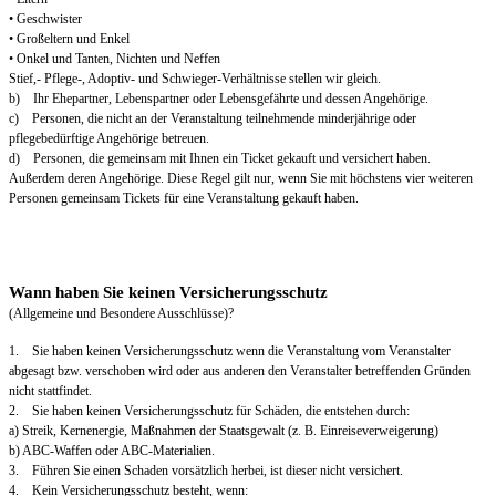
• Geschwister
• Großeltern und Enkel
• Onkel und Tanten, Nichten und Neffen
Stief,- Pflege-, Adoptiv- und Schwieger-Verhältnisse stellen wir gleich.
b) Ihr Ehepartner, Lebenspartner oder Lebensgefährte und dessen Angehörige.
c) Personen, die nicht an der Veranstaltung teilnehmende minderjährige oder
pflegebedürftige Angehörige betreuen.
d) Personen, die gemeinsam mit Ihnen ein Ticket gekauft und versichert haben.
Außerdem deren Angehörige. Diese Regel gilt nur, wenn Sie mit höchstens vier weiteren
Personen gemeinsam Tickets für eine Veranstaltung gekauft haben.
Wann haben Sie keinen Versicherungsschutz
(Allgemeine und Besondere Ausschlüsse)?
1. Sie haben keinen Versicherungsschutz wenn die Veranstaltung vom Veranstalter
abgesagt bzw. verschoben wird oder aus anderen den Veranstalter betreffenden Gründen
nicht stattfindet.
2. Sie haben keinen Versicherungsschutz für Schäden, die entstehen durch:
a) Streik, Kernenergie, Maßnahmen der Staatsgewalt (z. B. Einreiseverweigerung)
b) ABC-Waffen oder ABC-Materialien.
3. Führen Sie einen Schaden vorsätzlich herbei, ist dieser nicht versichert.
4. Kein Versicherungsschutz besteht, wenn: