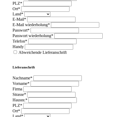
PLZ*
Ort*
Land*
E-Mail*
E-Mail wiederholung*
Passwort*
Passwort wiederholung*
Telefon*
Handy
Abweichende Lieferanschrift
Lieferanschrift
Nachname*
Vorname*
Firma
Strasse*
Hausnr.*
PLZ*
Ort*
Land*