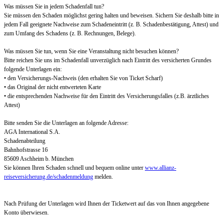
Was müssen Sie in jedem Schadenfall tun?
Sie müssen den Schaden möglichst gering halten und beweisen. Sichern Sie deshalb bitte in
jedem Fall geeignete Nachweise zum Schadeneintritt (z. B. Schadenbestätigung, Attest) und
zum Umfang des Schadens (z. B. Rechnungen, Belege).
Was müssen Sie tun, wenn Sie eine Veranstaltung nicht besuchen können?
Bitte reichen Sie uns im Schadenfall unverzüglich nach Eintritt des versicherten Grundes
folgende Unterlagen ein:
• den Versicherungs-Nachweis (den erhalten Sie von Ticket Scharf)
• das Original der nicht entwerteten Karte
• die entsprechenden Nachweise für den Eintritt des Versicherungsfalles (z.B. ärztliches
Attest)
Bitte senden Sie die Unterlagen an folgende Adresse:
AGA International S.A.
Schadenabteilung
Bahnhofstrasse 16
85609 Aschheim b. München
Sie können Ihren Schaden schnell und bequem online unter
www.allianz-
reiseversicherung.de/schadenmeldung
melden.
Nach Prüfung der Unterlagen wird Ihnen der Ticketwert auf das von Ihnen angegebene
Konto überwiesen.