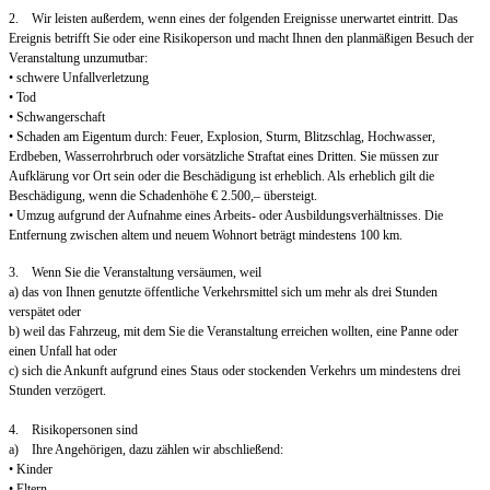
2. Wir leisten außerdem, wenn eines der folgenden Ereignisse unerwartet eintritt. Das
Ereignis betrifft Sie oder eine Risikoperson und macht Ihnen den planmäßigen Besuch der
Veranstaltung unzumutbar:
• schwere Unfallverletzung
• Tod
• Schwangerschaft
• Schaden am Eigentum durch: Feuer, Explosion, Sturm, Blitzschlag, Hochwasser,
Erdbeben, Wasserrohrbruch oder vorsätzliche Straftat eines Dritten. Sie müssen zur
Aufklärung vor Ort sein oder die Beschädigung ist erheblich. Als erheblich gilt die
Beschädigung, wenn die Schadenhöhe € 2.500,– übersteigt.
• Umzug aufgrund der Aufnahme eines Arbeits- oder Ausbildungsverhältnisses. Die
Entfernung zwischen altem und neuem Wohnort beträgt mindestens 100 km.
3. Wenn Sie die Veranstaltung versäumen, weil
a) das von Ihnen genutzte öffentliche Verkehrsmittel sich um mehr als drei Stunden
verspätet oder
b) weil das Fahrzeug, mit dem Sie die Veranstaltung erreichen wollten, eine Panne oder
einen Unfall hat oder
c) sich die Ankunft aufgrund eines Staus oder stockenden Verkehrs um mindestens drei
Stunden verzögert.
4. Risikopersonen sind
a) Ihre Angehörigen, dazu zählen wir abschließend:
• Kinder
• Eltern