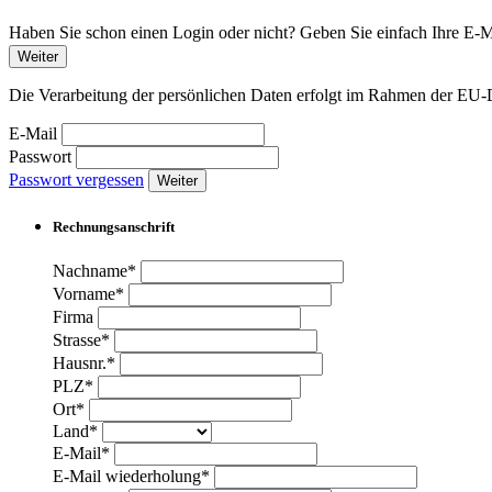
Haben Sie schon einen Login oder nicht? Geben Sie einfach Ihre E-Ma
Weiter
Die Verarbeitung der persönlichen Daten erfolgt im Rahmen der 
E-Mail
Passwort
Passwort vergessen
Weiter
Rechnungsanschrift
Nachname*
Vorname*
Firma
Strasse*
Hausnr.*
PLZ*
Ort*
Land*
E-Mail*
E-Mail wiederholung*