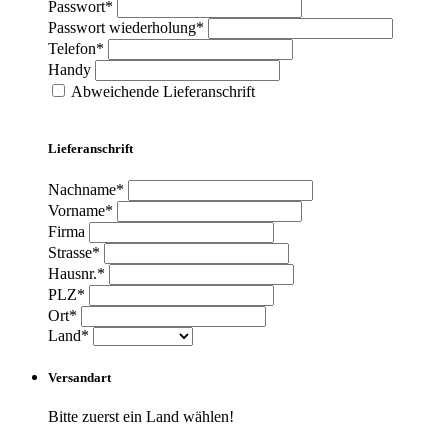
Passwort*
Passwort wiederholung*
Telefon*
Handy
Abweichende Lieferanschrift
Lieferanschrift
Nachname*
Vorname*
Firma
Strasse*
Hausnr.*
PLZ*
Ort*
Land*
Versandart
Bitte zuerst ein Land wählen!