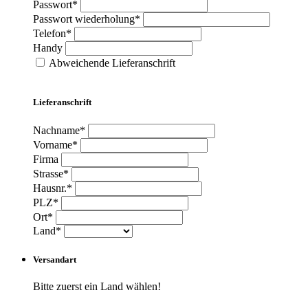
Passwort*
Passwort wiederholung*
Telefon*
Handy
Abweichende Lieferanschrift
Lieferanschrift
Nachname*
Vorname*
Firma
Strasse*
Hausnr.*
PLZ*
Ort*
Land*
Versandart
Bitte zuerst ein Land wählen!