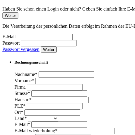
Haben Sie schon einen Login oder nicht? Geben Sie einfach Ihre E-Ma
Weiter
Die Verarbeitung der persönlichen Daten erfolgt im Rahmen der 
E-Mail
Passwort
Passwort vergessen
Weiter
Rechnungsanschrift
Nachname*
Vorname*
Firma
Strasse*
Hausnr.*
PLZ*
Ort*
Land*
E-Mail*
E-Mail wiederholung*