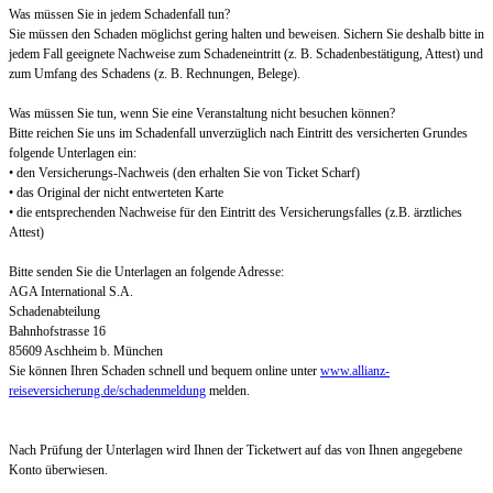
Was müssen Sie in jedem Schadenfall tun?
Sie müssen den Schaden möglichst gering halten und beweisen. Sichern Sie deshalb bitte in
jedem Fall geeignete Nachweise zum Schadeneintritt (z. B. Schadenbestätigung, Attest) und
zum Umfang des Schadens (z. B. Rechnungen, Belege).
Was müssen Sie tun, wenn Sie eine Veranstaltung nicht besuchen können?
Bitte reichen Sie uns im Schadenfall unverzüglich nach Eintritt des versicherten Grundes
folgende Unterlagen ein:
• den Versicherungs-Nachweis (den erhalten Sie von Ticket Scharf)
• das Original der nicht entwerteten Karte
• die entsprechenden Nachweise für den Eintritt des Versicherungsfalles (z.B. ärztliches
Attest)
Bitte senden Sie die Unterlagen an folgende Adresse:
AGA International S.A.
Schadenabteilung
Bahnhofstrasse 16
85609 Aschheim b. München
Sie können Ihren Schaden schnell und bequem online unter
www.allianz-
reiseversicherung.de/schadenmeldung
melden.
Nach Prüfung der Unterlagen wird Ihnen der Ticketwert auf das von Ihnen angegebene
Konto überwiesen.