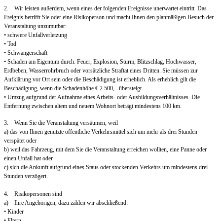
2. Wir leisten außerdem, wenn eines der folgenden Ereignisse unerwartet eintritt. Das
Ereignis betrifft Sie oder eine Risikoperson und macht Ihnen den planmäßigen Besuch der
Veranstaltung unzumutbar:
• schwere Unfallverletzung
• Tod
• Schwangerschaft
• Schaden am Eigentum durch: Feuer, Explosion, Sturm, Blitzschlag, Hochwasser,
Erdbeben, Wasserrohrbruch oder vorsätzliche Straftat eines Dritten. Sie müssen zur
Aufklärung vor Ort sein oder die Beschädigung ist erheblich. Als erheblich gilt die
Beschädigung, wenn die Schadenhöhe € 2.500,– übersteigt.
• Umzug aufgrund der Aufnahme eines Arbeits- oder Ausbildungsverhältnisses. Die
Entfernung zwischen altem und neuem Wohnort beträgt mindestens 100 km.
3. Wenn Sie die Veranstaltung versäumen, weil
a) das von Ihnen genutzte öffentliche Verkehrsmittel sich um mehr als drei Stunden
verspätet oder
b) weil das Fahrzeug, mit dem Sie die Veranstaltung erreichen wollten, eine Panne oder
einen Unfall hat oder
c) sich die Ankunft aufgrund eines Staus oder stockenden Verkehrs um mindestens drei
Stunden verzögert.
4. Risikopersonen sind
a) Ihre Angehörigen, dazu zählen wir abschließend:
• Kinder
• Eltern