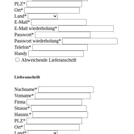
PLZ*
Ort*
Land*
E-Mail*
E-Mail wiederholung*
Passwort*
Passwort wiederholung*
Telefon*
Handy
Abweichende Lieferanschrift
Lieferanschrift
Nachname*
Vorname*
Firma
Strasse*
Hausnr.*
PLZ*
Ort*
Land*