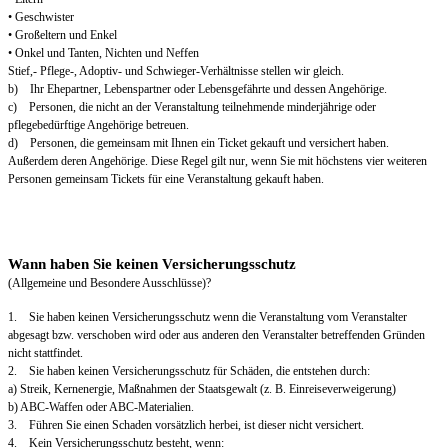
• Geschwister
• Großeltern und Enkel
• Onkel und Tanten, Nichten und Neffen
Stief,- Pflege-, Adoptiv- und Schwieger-Verhältnisse stellen wir gleich.
b) Ihr Ehepartner, Lebenspartner oder Lebensgefährte und dessen Angehörige.
c) Personen, die nicht an der Veranstaltung teilnehmende minderjährige oder
pflegebedürftige Angehörige betreuen.
d) Personen, die gemeinsam mit Ihnen ein Ticket gekauft und versichert haben.
Außerdem deren Angehörige. Diese Regel gilt nur, wenn Sie mit höchstens vier weiteren
Personen gemeinsam Tickets für eine Veranstaltung gekauft haben.
Wann haben Sie keinen Versicherungsschutz
(Allgemeine und Besondere Ausschlüsse)?
1. Sie haben keinen Versicherungsschutz wenn die Veranstaltung vom Veranstalter
abgesagt bzw. verschoben wird oder aus anderen den Veranstalter betreffenden Gründen
nicht stattfindet.
2. Sie haben keinen Versicherungsschutz für Schäden, die entstehen durch:
a) Streik, Kernenergie, Maßnahmen der Staatsgewalt (z. B. Einreiseverweigerung)
b) ABC-Waffen oder ABC-Materialien.
3. Führen Sie einen Schaden vorsätzlich herbei, ist dieser nicht versichert.
4. Kein Versicherungsschutz besteht, wenn: