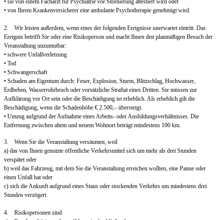
• sie von einem Facharzt für Psychiatrie vor Stornierung attestiert wird oder
• von Ihrem Krankenversicherer eine ambulante Psychotherapie genehmigt wird.
2. Wir leisten außerdem, wenn eines der folgenden Ereignisse unerwartet eintritt. Das
Ereignis betrifft Sie oder eine Risikoperson und macht Ihnen den planmäßigen Besuch der
Veranstaltung unzumutbar:
• schwere Unfallverletzung
• Tod
• Schwangerschaft
• Schaden am Eigentum durch: Feuer, Explosion, Sturm, Blitzschlag, Hochwasser,
Erdbeben, Wasserrohrbruch oder vorsätzliche Straftat eines Dritten. Sie müssen zur
Aufklärung vor Ort sein oder die Beschädigung ist erheblich. Als erheblich gilt die
Beschädigung, wenn die Schadenhöhe € 2.500,– übersteigt.
• Umzug aufgrund der Aufnahme eines Arbeits- oder Ausbildungsverhältnisses. Die
Entfernung zwischen altem und neuem Wohnort beträgt mindestens 100 km.
3. Wenn Sie die Veranstaltung versäumen, weil
a) das von Ihnen genutzte öffentliche Verkehrsmittel sich um mehr als drei Stunden
verspätet oder
b) weil das Fahrzeug, mit dem Sie die Veranstaltung erreichen wollten, eine Panne oder
einen Unfall hat oder
c) sich die Ankunft aufgrund eines Staus oder stockenden Verkehrs um mindestens drei
Stunden verzögert.
4. Risikopersonen sind