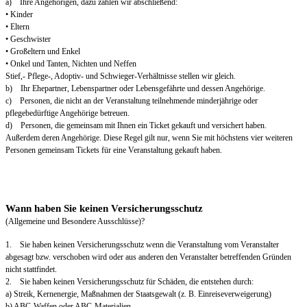
a) Ihre Angehörigen, dazu zählen wir abschließend:
• Kinder
• Eltern
• Geschwister
• Großeltern und Enkel
• Onkel und Tanten, Nichten und Neffen
Stief,- Pflege-, Adoptiv- und Schwieger-Verhältnisse stellen wir gleich.
b) Ihr Ehepartner, Lebenspartner oder Lebensgefährte und dessen Angehörige.
c) Personen, die nicht an der Veranstaltung teilnehmende minderjährige oder
pflegebedürftige Angehörige betreuen.
d) Personen, die gemeinsam mit Ihnen ein Ticket gekauft und versichert haben.
Außerdem deren Angehörige. Diese Regel gilt nur, wenn Sie mit höchstens vier weiteren
Personen gemeinsam Tickets für eine Veranstaltung gekauft haben.
Wann haben Sie keinen Versicherungsschutz
(Allgemeine und Besondere Ausschlüsse)?
1. Sie haben keinen Versicherungsschutz wenn die Veranstaltung vom Veranstalter
abgesagt bzw. verschoben wird oder aus anderen den Veranstalter betreffenden Gründen
nicht stattfindet.
2. Sie haben keinen Versicherungsschutz für Schäden, die entstehen durch:
a) Streik, Kernenergie, Maßnahmen der Staatsgewalt (z. B. Einreiseverweigerung)
b) ABC-Waffen oder ABC-Materialien.