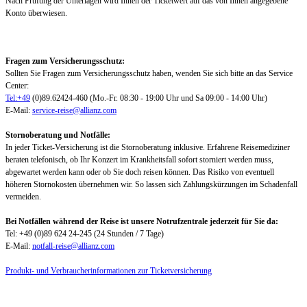
Nach Prüfung der Unterlagen wird Ihnen der Ticketwert auf das von Ihnen angegebene
Konto überwiesen.
Fragen zum Versicherungsschutz:
Sollten Sie Fragen zum Versicherungsschutz haben, wenden Sie sich bitte an das Service
Center:
Tel:+49
(0)89.62424-460 (Mo.-Fr. 08:30 - 19:00 Uhr und Sa 09:00 - 14:00 Uhr)
E-Mail:
service-reise@allianz.com
Stornoberatung und Notfälle:
In jeder Ticket-Versicherung ist die Stornoberatung inklusive. Erfahrene Reisemediziner
beraten telefonisch, ob Ihr Konzert im Krankheitsfall sofort storniert werden muss,
abgewartet werden kann oder ob Sie doch reisen können. Das Risiko von eventuell
höheren Stornokosten übernehmen wir. So lassen sich Zahlungskürzungen im Schadenfall
vermeiden.
Bei Notfällen während der Reise ist unsere Notrufzentrale jederzeit für Sie da:
Tel: +49 (0)89 624 24-245 (24 Stunden / 7 Tage)
E-Mail:
notfall-reise@allianz.com
Produkt- und Verbraucherinformationen zur Ticketversicherung