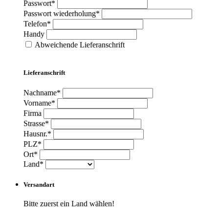
Passwort*
Passwort wiederholung*
Telefon*
Handy
Abweichende Lieferanschrift
Lieferanschrift
Nachname*
Vorname*
Firma
Strasse*
Hausnr.*
PLZ*
Ort*
Land*
Versandart
Bitte zuerst ein Land wählen!