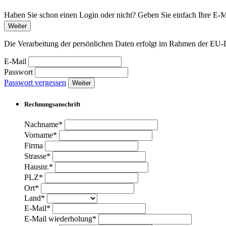
Haben Sie schon einen Login oder nicht? Geben Sie einfach Ihre E-Ma
Weiter
Die Verarbeitung der persönlichen Daten erfolgt im Rahmen der 
E-Mail
Passwort
Passwort vergessen
Weiter
Rechnungsanschrift
Nachname*
Vorname*
Firma
Strasse*
Hausnr.*
PLZ*
Ort*
Land*
E-Mail*
E-Mail wiederholung*