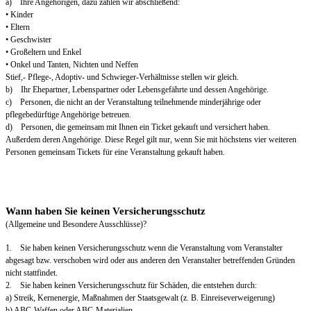
a) Ihre Angehörigen, dazu zählen wir abschließend:
• Kinder
• Eltern
• Geschwister
• Großeltern und Enkel
• Onkel und Tanten, Nichten und Neffen
Stief,- Pflege-, Adoptiv- und Schwieger-Verhältnisse stellen wir gleich.
b) Ihr Ehepartner, Lebenspartner oder Lebensgefährte und dessen Angehörige.
c) Personen, die nicht an der Veranstaltung teilnehmende minderjährige oder
pflegebedürftige Angehörige betreuen.
d) Personen, die gemeinsam mit Ihnen ein Ticket gekauft und versichert haben.
Außerdem deren Angehörige. Diese Regel gilt nur, wenn Sie mit höchstens vier weiteren
Personen gemeinsam Tickets für eine Veranstaltung gekauft haben.
Wann haben Sie keinen Versicherungsschutz
(Allgemeine und Besondere Ausschlüsse)?
1. Sie haben keinen Versicherungsschutz wenn die Veranstaltung vom Veranstalter
abgesagt bzw. verschoben wird oder aus anderen den Veranstalter betreffenden Gründen
nicht stattfindet.
2. Sie haben keinen Versicherungsschutz für Schäden, die entstehen durch:
a) Streik, Kernenergie, Maßnahmen der Staatsgewalt (z. B. Einreiseverweigerung)
b) ABC-Waffen oder ABC-Materialien.