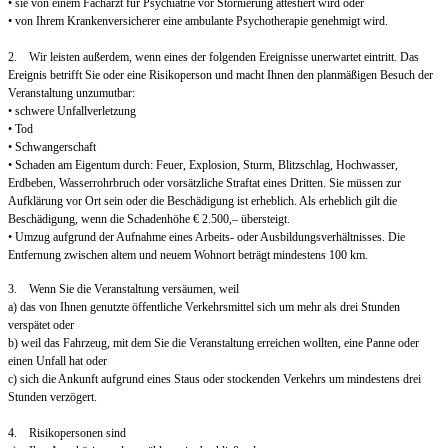
• sie von einem Facharzt für Psychiatrie vor Stornierung attestiert wird oder
• von Ihrem Krankenversicherer eine ambulante Psychotherapie genehmigt wird.
2. Wir leisten außerdem, wenn eines der folgenden Ereignisse unerwartet eintritt. Das
Ereignis betrifft Sie oder eine Risikoperson und macht Ihnen den planmäßigen Besuch der
Veranstaltung unzumutbar:
• schwere Unfallverletzung
• Tod
• Schwangerschaft
• Schaden am Eigentum durch: Feuer, Explosion, Sturm, Blitzschlag, Hochwasser,
Erdbeben, Wasserrohrbruch oder vorsätzliche Straftat eines Dritten. Sie müssen zur
Aufklärung vor Ort sein oder die Beschädigung ist erheblich. Als erheblich gilt die
Beschädigung, wenn die Schadenhöhe € 2.500,– übersteigt.
• Umzug aufgrund der Aufnahme eines Arbeits- oder Ausbildungsverhältnisses. Die
Entfernung zwischen altem und neuem Wohnort beträgt mindestens 100 km.
3. Wenn Sie die Veranstaltung versäumen, weil
a) das von Ihnen genutzte öffentliche Verkehrsmittel sich um mehr als drei Stunden
verspätet oder
b) weil das Fahrzeug, mit dem Sie die Veranstaltung erreichen wollten, eine Panne oder
einen Unfall hat oder
c) sich die Ankunft aufgrund eines Staus oder stockenden Verkehrs um mindestens drei
Stunden verzögert.
4. Risikopersonen sind