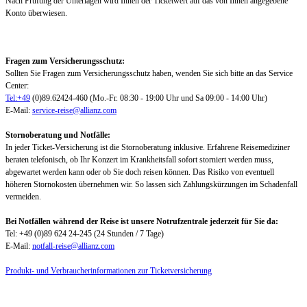
Nach Prüfung der Unterlagen wird Ihnen der Ticketwert auf das von Ihnen angegebene
Konto überwiesen.
Fragen zum Versicherungsschutz:
Sollten Sie Fragen zum Versicherungsschutz haben, wenden Sie sich bitte an das Service
Center:
Tel:+49
(0)89.62424-460 (Mo.-Fr. 08:30 - 19:00 Uhr und Sa 09:00 - 14:00 Uhr)
E-Mail:
service-reise@allianz.com
Stornoberatung und Notfälle:
In jeder Ticket-Versicherung ist die Stornoberatung inklusive. Erfahrene Reisemediziner
beraten telefonisch, ob Ihr Konzert im Krankheitsfall sofort storniert werden muss,
abgewartet werden kann oder ob Sie doch reisen können. Das Risiko von eventuell
höheren Stornokosten übernehmen wir. So lassen sich Zahlungskürzungen im Schadenfall
vermeiden.
Bei Notfällen während der Reise ist unsere Notrufzentrale jederzeit für Sie da:
Tel: +49 (0)89 624 24-245 (24 Stunden / 7 Tage)
E-Mail:
notfall-reise@allianz.com
Produkt- und Verbraucherinformationen zur Ticketversicherung