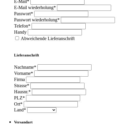
E-Mail*
E-Mail wiederholung*
Passwort*
Passwort wiederholung*
Telefon*
Handy
Abweichende Lieferanschrift
Lieferanschrift
Nachname*
Vorname*
Firma
Strasse*
Hausnr.*
PLZ*
Ort*
Land*
Versandart