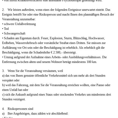
• von Ihrem Krankenversicherer eine ambulante Psychotherapie genehmigt wird.
2. Wir leisten außerdem, wenn eines der folgenden Ereignisse unerwartet eintritt. Das
Ereignis betrifft Sie oder eine Risikoperson und macht Ihnen den planmäßigen Besuch der
Veranstaltung unzumutbar:
• schwere Unfallverletzung
• Tod
• Schwangerschaft
• Schaden am Eigentum durch: Feuer, Explosion, Sturm, Blitzschlag, Hochwasser,
Erdbeben, Wasserrohrbruch oder vorsätzliche Straftat eines Dritten. Sie müssen zur
Aufklärung vor Ort sein oder die Beschädigung ist erheblich. Als erheblich gilt die
Beschädigung, wenn die Schadenhöhe € 2.500,– übersteigt.
• Umzug aufgrund der Aufnahme eines Arbeits- oder Ausbildungsverhältnisses. Die
Entfernung zwischen altem und neuem Wohnort beträgt mindestens 100 km.
3. Wenn Sie die Veranstaltung versäumen, weil
a) das von Ihnen genutzte öffentliche Verkehrsmittel sich um mehr als drei Stunden
verspätet oder
b) weil das Fahrzeug, mit dem Sie die Veranstaltung erreichen wollten, eine Panne oder
einen Unfall hat oder
c) sich die Ankunft aufgrund eines Staus oder stockenden Verkehrs um mindestens drei
Stunden verzögert.
4. Risikopersonen sind
a) Ihre Angehörigen, dazu zählen wir abschließend: