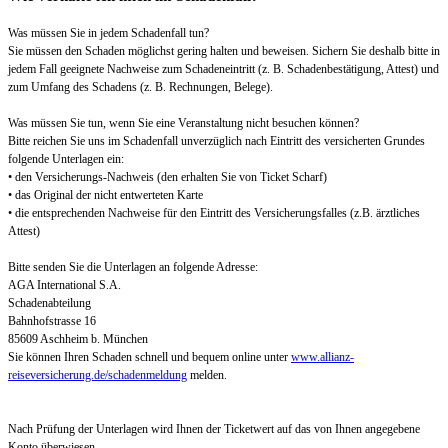
Was müssen Sie in jedem Schadenfall tun?
Sie müssen den Schaden möglichst gering halten und beweisen. Sichern Sie deshalb bitte in
jedem Fall geeignete Nachweise zum Schadeneintritt (z. B. Schadenbestätigung, Attest) und
zum Umfang des Schadens (z. B. Rechnungen, Belege).
Was müssen Sie tun, wenn Sie eine Veranstaltung nicht besuchen können?
Bitte reichen Sie uns im Schadenfall unverzüglich nach Eintritt des versicherten Grundes
folgende Unterlagen ein:
• den Versicherungs-Nachweis (den erhalten Sie von Ticket Scharf)
• das Original der nicht entwerteten Karte
• die entsprechenden Nachweise für den Eintritt des Versicherungsfalles (z.B. ärztliches
Attest)
Bitte senden Sie die Unterlagen an folgende Adresse:
AGA International S.A.
Schadenabteilung
Bahnhofstrasse 16
85609 Aschheim b. München
Sie können Ihren Schaden schnell und bequem online unter
www.allianz-
reiseversicherung.de/schadenmeldung
melden.
Nach Prüfung der Unterlagen wird Ihnen der Ticketwert auf das von Ihnen angegebene
Konto überwiesen.