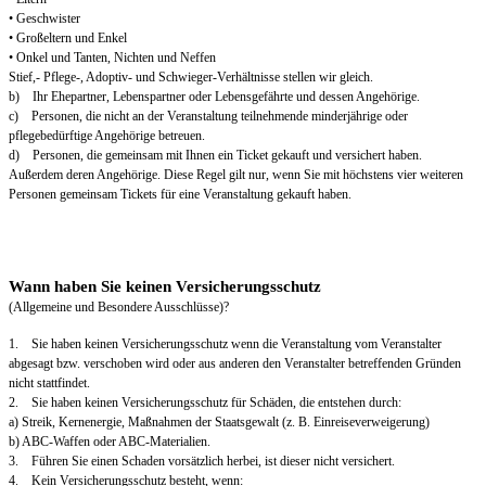
• Geschwister
• Großeltern und Enkel
• Onkel und Tanten, Nichten und Neffen
Stief,- Pflege-, Adoptiv- und Schwieger-Verhältnisse stellen wir gleich.
b) Ihr Ehepartner, Lebenspartner oder Lebensgefährte und dessen Angehörige.
c) Personen, die nicht an der Veranstaltung teilnehmende minderjährige oder
pflegebedürftige Angehörige betreuen.
d) Personen, die gemeinsam mit Ihnen ein Ticket gekauft und versichert haben.
Außerdem deren Angehörige. Diese Regel gilt nur, wenn Sie mit höchstens vier weiteren
Personen gemeinsam Tickets für eine Veranstaltung gekauft haben.
Wann haben Sie keinen Versicherungsschutz
(Allgemeine und Besondere Ausschlüsse)?
1. Sie haben keinen Versicherungsschutz wenn die Veranstaltung vom Veranstalter
abgesagt bzw. verschoben wird oder aus anderen den Veranstalter betreffenden Gründen
nicht stattfindet.
2. Sie haben keinen Versicherungsschutz für Schäden, die entstehen durch:
a) Streik, Kernenergie, Maßnahmen der Staatsgewalt (z. B. Einreiseverweigerung)
b) ABC-Waffen oder ABC-Materialien.
3. Führen Sie einen Schaden vorsätzlich herbei, ist dieser nicht versichert.
4. Kein Versicherungsschutz besteht, wenn: