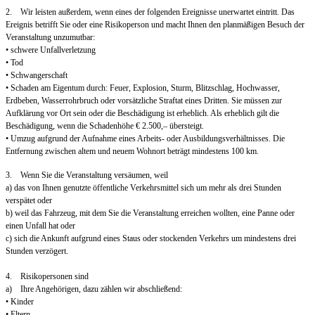
2. Wir leisten außerdem, wenn eines der folgenden Ereignisse unerwartet eintritt. Das
Ereignis betrifft Sie oder eine Risikoperson und macht Ihnen den planmäßigen Besuch der
Veranstaltung unzumutbar:
• schwere Unfallverletzung
• Tod
• Schwangerschaft
• Schaden am Eigentum durch: Feuer, Explosion, Sturm, Blitzschlag, Hochwasser,
Erdbeben, Wasserrohrbruch oder vorsätzliche Straftat eines Dritten. Sie müssen zur
Aufklärung vor Ort sein oder die Beschädigung ist erheblich. Als erheblich gilt die
Beschädigung, wenn die Schadenhöhe € 2.500,– übersteigt.
• Umzug aufgrund der Aufnahme eines Arbeits- oder Ausbildungsverhältnisses. Die
Entfernung zwischen altem und neuem Wohnort beträgt mindestens 100 km.
3. Wenn Sie die Veranstaltung versäumen, weil
a) das von Ihnen genutzte öffentliche Verkehrsmittel sich um mehr als drei Stunden
verspätet oder
b) weil das Fahrzeug, mit dem Sie die Veranstaltung erreichen wollten, eine Panne oder
einen Unfall hat oder
c) sich die Ankunft aufgrund eines Staus oder stockenden Verkehrs um mindestens drei
Stunden verzögert.
4. Risikopersonen sind
a) Ihre Angehörigen, dazu zählen wir abschließend:
• Kinder
• Eltern