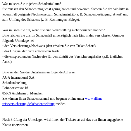
Was müssen Sie in jedem Schadenfall tun?
Sie müssen den Schaden möglichst gering halten und beweisen. Sichern Sie deshalb bitte in
jedem Fall geeignete Nachweise zum Schadeneintritt (z. B. Schadenbestätigung, Attest) und
zum Umfang des Schadens (z. B. Rechnungen, Belege).
Was müssen Sie tun, wenn Sie eine Veranstaltung nicht besuchen können?
Bitte reichen Sie uns im Schadenfall unverzüglich nach Eintritt des versicherten Grundes
folgende Unterlagen ein:
• den Versicherungs-Nachweis (den erhalten Sie von Ticket Scharf)
• das Original der nicht entwerteten Karte
• die entsprechenden Nachweise für den Eintritt des Versicherungsfalles (z.B. ärztliches
Attest)
Bitte senden Sie die Unterlagen an folgende Adresse:
AGA International S.A.
Schadenabteilung
Bahnhofstrasse 16
85609 Aschheim b. München
Sie können Ihren Schaden schnell und bequem online unter
www.allianz-
reiseversicherung.de/schadenmeldung
melden.
Nach Prüfung der Unterlagen wird Ihnen der Ticketwert auf das von Ihnen angegebene
Konto überwiesen.