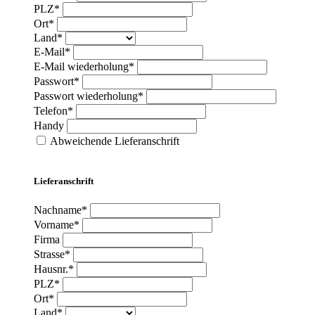
PLZ*
Ort*
Land*
E-Mail*
E-Mail wiederholung*
Passwort*
Passwort wiederholung*
Telefon*
Handy
Abweichende Lieferanschrift
Lieferanschrift
Nachname*
Vorname*
Firma
Strasse*
Hausnr.*
PLZ*
Ort*
Land*